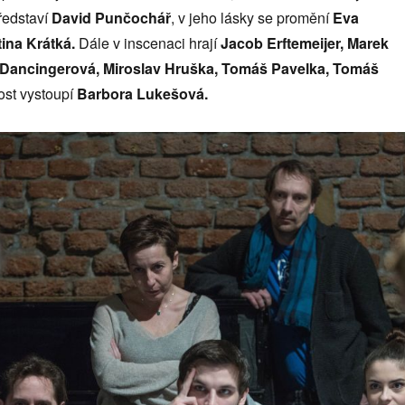
představí
David Punčochář
, v jeho lásky se promění
Eva
ina Krátká.
Dále v inscenaci hrají
Jacob Erftemeijer, Marek
 Dancingerová, Miroslav Hruška, Tomáš Pavelka, Tomáš
ost vystoupí
Barbora Lukešová.