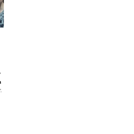
y
a
.