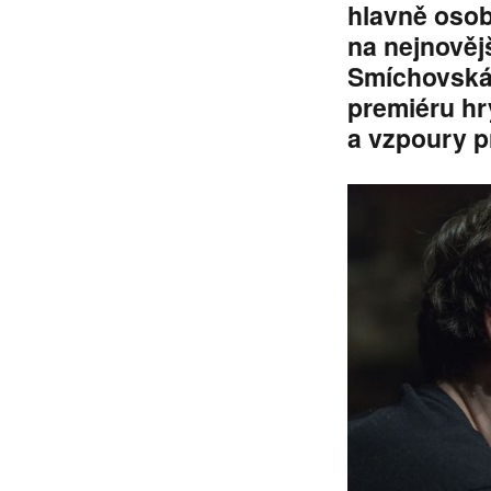
hlavně osob
na nejnověj
Smíchovská 
premiéru hr
a vzpoury p