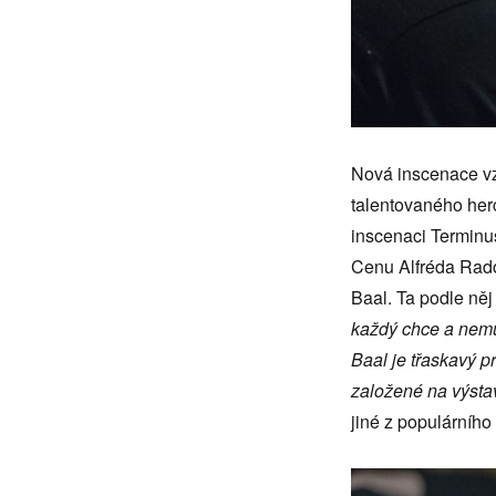
Nová inscenace vz
talentovaného her
inscenaci Terminus
Cenu Alfréda Radok
Baal. Ta podle ně
každý chce a nemůž
Baal je třaskavý p
založené na výsta
jiné z populárního