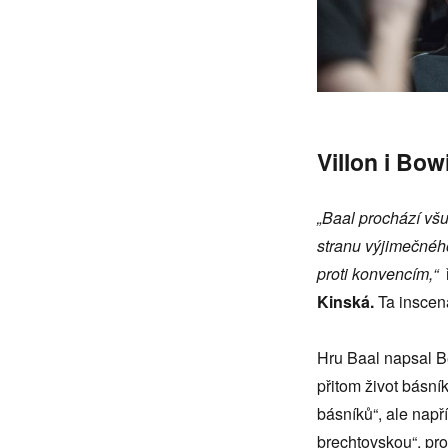
Villon i Bow
„Baal prochází vš
stranu výjimečného
proti konvencím,“
Kinská.
Ta inscen
Hru Baal napsal Be
přitom život básní
básníků“, ale např
brechtovskou“, prot