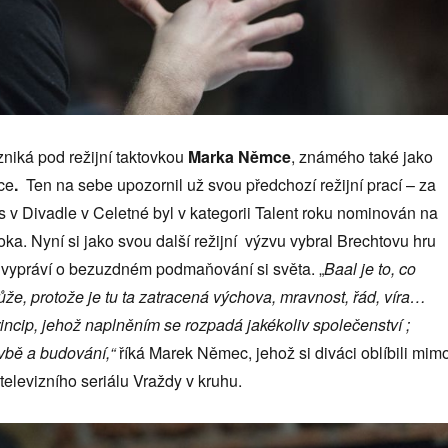
niká pod režijní taktovkou
Marka Němce
, známého také jako
ce
.
Ten na sebe upozornil už svou předchozí režijní prací – za
 v Divadle v Celetné byl v kategorii Talent roku nominován na
a. Nyní si jako svou další režijní výzvu vybral Brechtovu hru
j vypráví o bezuzdném podmaňování si světa. „
Baal je to, co
e, protože je tu ta zatracená výchova, mravnost, řád, víra…
rincip, jehož naplněním se rozpadá jakékoliv společenství ;
vbě a budování,“
říká Marek Němec, jehož si diváci oblíbili mim
 televizního seriálu Vraždy v kruhu.