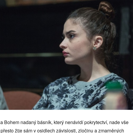
ý a Bohem nadaný básník, který nenávidí pokrytectví, nade vše
přesto žije sám v osidlech závislosti, zločinu a zmarněných