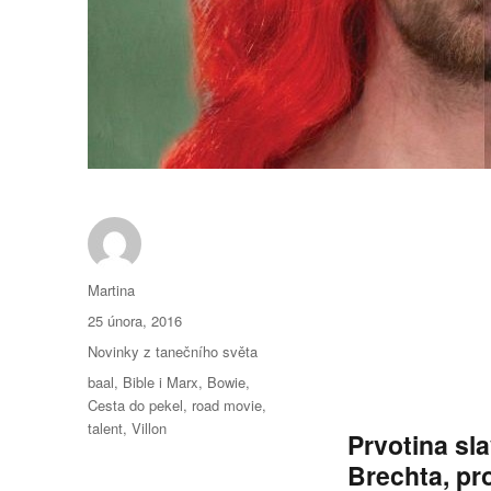
Autor:
Martina
Publikováno:
25 února, 2016
Rubriky:
Novinky z tanečního světa
Štítky:
baal
,
Bible i Marx
,
Bowie
,
Cesta do pekel
,
road movie
,
talent
,
Villon
Prvotina sl
Brechta, pr