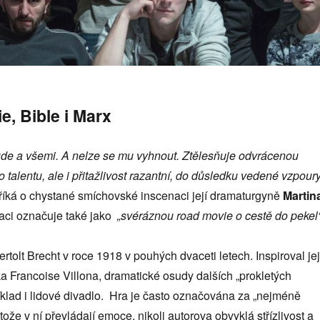
ie, Bible i Marx
ude a všemi. A nelze se mu vyhnout. Ztělesňuje odvrácenou
 talentu, ale i přitažlivost razantní, do důsledku vedené vzpour
říká o chystané smíchovské inscenaci její dramaturgyně
Martin
aci označuje také jako
„svéráznou road movie o cestě do pekel“
rtolt Brecht v roce 1918 v pouhých dvaceti letech. Inspiroval jej
ka Francoise Villona, dramatické osudy dalších „prokletých
íklad i lidové divadlo. Hra je často označována za „nejméně
ože v ní převládají emoce, nikoli autorova obvyklá střízlivost a