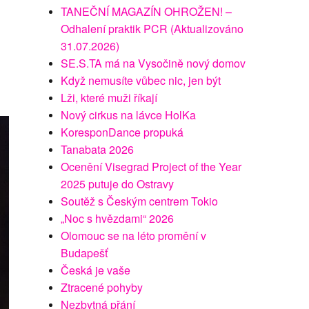
TANEČNÍ MAGAZÍN OHROŽEN! –
Odhalení praktik PCR (Aktualizováno
31.07.2026)
SE.S.TA má na Vysočině nový domov
Když nemusíte vůbec nic, jen být
Lži, které muži říkají
Nový cirkus na lávce HolKa
KoresponDance propuká
Tanabata 2026
Ocenění Visegrad Project of the Year
2025 putuje do Ostravy
Soutěž s Českým centrem Tokio
„Noc s hvězdami“ 2026
Olomouc se na léto promění v
Budapešť
Česká je vaše
Ztracené pohyby
Nezbytná přání