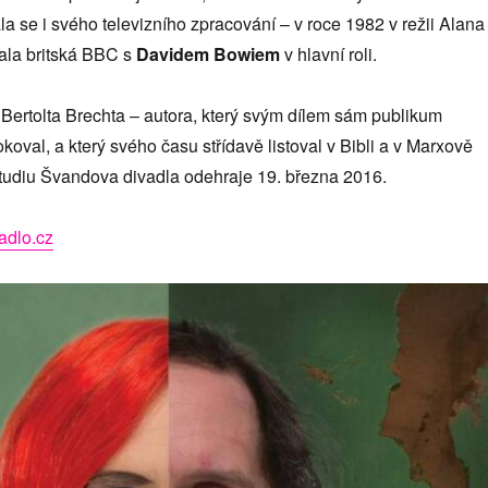
la se i svého televizního zpracování – v roce 1982 v režii Alana
vala britská BBC s
Davidem Bowiem
v hlavní roli.
Bertolta Brechta – autora, který svým dílem sám publikum
koval, a který svého času střídavě listoval v Bibli a v Marxově
Studiu Švandova divadla odehraje 19. března 2016.
dlo.cz