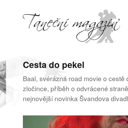
Svět tance, pohybu a hudby
Taneční magazín
Cesta do pekel
Baal, svérázná road movie o cestě 
zločince, příběh o odvrácené straně
nejnovější novinka Švandova divad