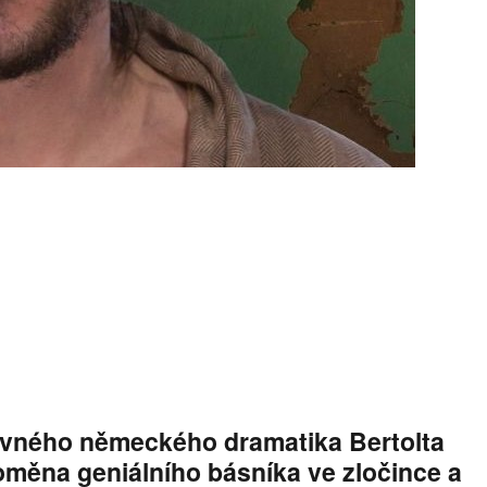
avného německého dramatika Bertolta
oměna geniálního básníka ve zločince a