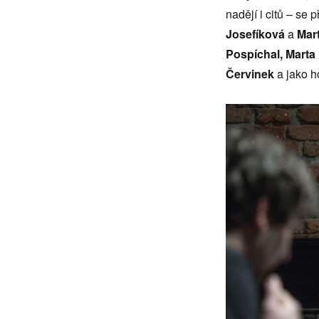
nadějí i citů – se 
Josefíková
a
Mart
Pospíchal, Marta
Červinek
a jako h