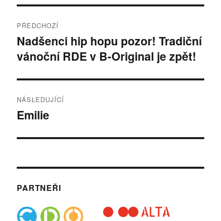
Navigace
PŘEDCHOZÍ
pro
Nadšenci hip hopu pozor! Tradiční
Předchozí
vánoční RDE v B-Original je zpět!
příspěvek:
příspěvek
NÁSLEDUJÍCÍ
Emilie
Následující
příspěvek:
PARTNEŘI