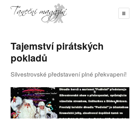
☰
Taneční magazín
Tajemství pirátských
pokladů
Silvestrovské představení plné překvapení!