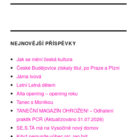
NEJNOVĚJŠÍ PŘÍSPĚVKY
Jak se mění česká kultura
České Budějovice získaly titul, po Praze a Plzni
Jáma lvová
Letní Letná dětem
Alta opening – opening roku
Tanec s Monikou
TANEČNÍ MAGAZÍN OHROŽEN! – Odhalení
praktik PCR (Aktualizováno 31.07.2026)
SE.S.TA má na Vysočině nový domov
Když nemusíte vůbec nic, jen být