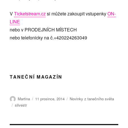
V
Ticketstream.cz
si můžete zakoupit vstupenky
ON-
LINE
nebo v PRODEJNÍCH MÍSTECH
nebo telefonicky na č.+420224263049
TANEČNÍ MAGAZÍN
Autor:
Publikováno:
Rubriky:
Martina
11 prosince, 2014
Novinky z tanečního světa
Štítky:
silvestr