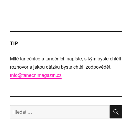
TIP
Milé tanečnice a tanečníci, napište, s kým byste chtěli
rozhovor a jakou otázku byste chtěli zodpovědět.
info@tanecnimagazin.cz
HLE
Hledat: