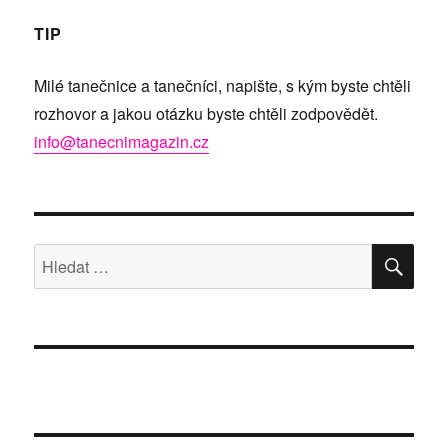
TIP
Milé tanečnice a tanečníci, napište, s kým byste chtěli
rozhovor a jakou otázku byste chtěli zodpovědět.
info@tanecnimagazin.cz
HLE
Hledat: