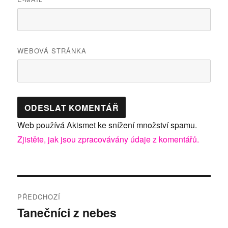
WEBOVÁ STRÁNKA
Web používá Akismet ke snížení množství spamu.
Zjistěte, jak jsou zpracovávány údaje z komentářů.
Navigace
PŘEDCHOZÍ
pro
Tanečníci z nebes
Předchozí
příspěvek: