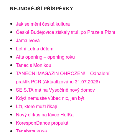
NEJNOVĚJŠÍ PŘÍSPĚVKY
Jak se mění česká kultura
České Budějovice získaly titul, po Praze a Plzni
Jáma lvová
Letní Letná dětem
Alta opening – opening roku
Tanec s Monikou
TANEČNÍ MAGAZÍN OHROŽEN! – Odhalení
praktik PCR (Aktualizováno 31.07.2026)
SE.S.TA má na Vysočině nový domov
Když nemusíte vůbec nic, jen být
Lži, které muži říkají
Nový cirkus na lávce HolKa
KoresponDance propuká
Tanabata 2026