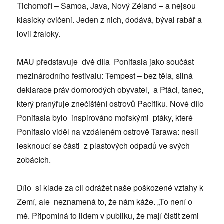
Tichomoří – Samoa, Java, Nový Zéland – a nejsou
klasicky cvičeni. Jeden z nich, dodává, býval rabář a
lovil žraloky.
MAU představuje dvě díla Ponifasia jako součást
mezinárodního festivalu: Tempest – bez těla, silná
deklarace práv domorodých obyvatel, a Ptáci, tanec,
který pranýřuje znečištění ostrovů Pacifiku. Nové dílo
Ponifasia bylo inspirováno mořskými ptáky, které
Ponifasio viděl na vzdáleném ostrově Tarawa: nesli
lesknoucí se části z plastových odpadů ve svých
zobácích.
Dílo si klade za cíl odrážet naše poškozené vztahy k
Zemí, ale neznamená to, že nám káže. „To není o
mě. Připomíná to lidem v publiku, že mají čistit zemi