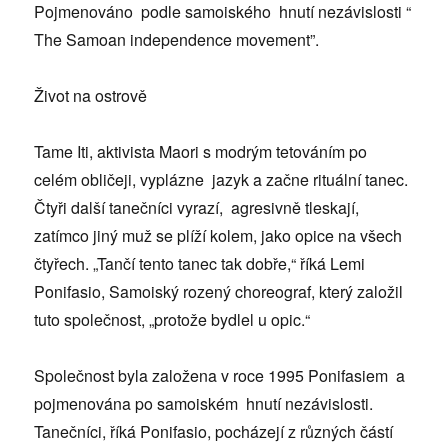
Pojmenováno podle samoiského hnutí nezávislosti “
The Samoan independence movement”.
Život na ostrově
Tame Iti, aktivista Maori s modrým tetováním po
celém obličeji, vyplázne jazyk a začne rituální tanec.
Čtyři další tanečníci vyrazí, agresivně tleskají,
zatímco jiný muž se plíží kolem, jako opice na všech
čtyřech. „Tančí tento tanec tak dobře,“ říká Lemi
Ponifasio, Samoiský rozený choreograf, který založil
tuto společnost, „protože bydlel u opic.“
Společnost byla založena v roce 1995 Ponifasiem a
pojmenována po samoiském hnutí nezávislosti.
Tanečníci, říká Ponifasio, pocházejí z různých částí