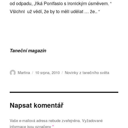
od odpadu, „říká Ponifasio s ironickým úsměvem. “
Všichni už vědí, že by to měli udělat … že.. “
Taneční magazín
Autor:
Publikováno:
Rubriky:
Martina
10 srpna, 2010
Novinky z tanečního světa
Napsat komentář
Vaše e-mailová adresa nebude zveřejněna.
Vyžadované
informace jsou označeny
*