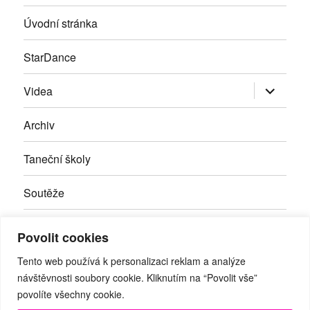
Úvodní stránka
StarDance
Zobrazit
Videa
podřazen
položky
Archiv
Taneční školy
Soutěže
Inzerce
Povolit cookies
Kontakty
Tento web používá k personalizaci reklam a analýze
návštěvnosti soubory cookie. Kliknutím na “Povolit vše”
povolíte všechny cookie.
Facebook
RSS
Youtube