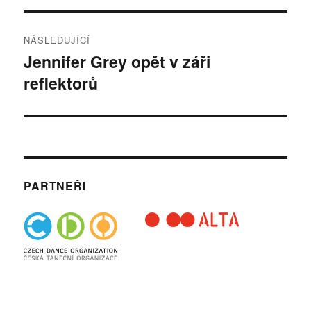
příspěvek
NÁSLEDUJÍCÍ
Jennifer Grey opět v záři
Následující
reflektorů
příspěvek:
PARTNEŘI