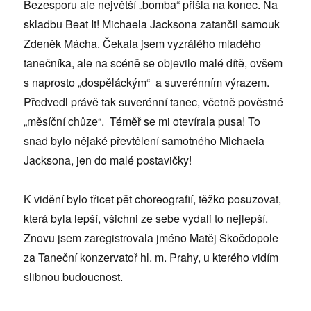
Bezesporu ale největší „bomba“ přišla na konec. Na
skladbu Beat It! Michaela Jacksona zatančil samouk
Zdeněk Mácha. Čekala jsem vyzrálého mladého
tanečníka, ale na scéně se objevilo malé dítě, ovšem
s naprosto „dospěláckým“ a suverénním výrazem.
Předvedl právě tak suverénní tanec, včetně pověstné
„měsíční chůze“. Téměř se mi otevírala pusa! To
snad bylo nějaké převtělení samotného Michaela
Jacksona, jen do malé postavičky!
K vidění bylo třicet pět choreografií, těžko posuzovat,
která byla lepší, všichni ze sebe vydali to nejlepší.
Znovu jsem zaregistrovala jméno Matěj Skočdopole
za Taneční konzervatoř hl. m. Prahy, u kterého vidím
slibnou budoucnost.