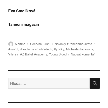
Eva Smolíková
Taneční magazín
Autor:
Publikováno:
Rubriky:
Štítky:
Martina
1 června, 2026
Novinky z tanečního světa
Amorci
,
divadlo na vinohradech
,
Kytičky
,
Michaela Jacksona
,
pro
Víly za AZ Ballet Academy
,
Young Blood
Napsat komentář
text
s
názvem
Young
Blood
HLE
Hledat: