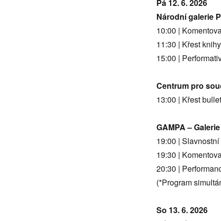
Pá 12. 6. 2026
Ve
věci
Národní galerie P
umění
10:00 | Komentova
2026
11:30 | Křest knih
15:00 | Performati
Centrum pro so
13:00 | Křest bull
GAMPA – Galerie
19:00 | Slavnostní
19:30 | Komentova
20:30 | Performan
(*Program simultá
So 13. 6. 2026