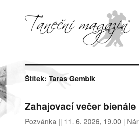
Svět tance, pohybu a hudby
Taneční magazín
Štítek:
Taras Gembik
Zahajovací večer bienále
Pozvánka || 11. 6. 2026, 19.00 | Nár