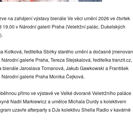
̌ zve na zahájení výstavy bienále Ve věci umění 2026 ve čtvrtek
 19.00 v Národní galerii Praha (Veletržní palác, Dukelských
).
ga Kotková, ředitelka Sbírky starého umění a dočasně jmenova
 Národní galerie Praha, Tereza Stejskalová, ředitelka tranzit.cz,
rka bienále Jaroslava Tomanová, Jakub Gawkowski a František
a Národní galerie Praha Monika Čejková.
oběhnou přímo ve výstavě ve Velké dvoraně Veletržního paláce
yně Nadii Markiewicz a umělce Michala Durdy s kolektivem
ogram uzavře afterparty s DJs kolektivu Shella Radio v kavárně