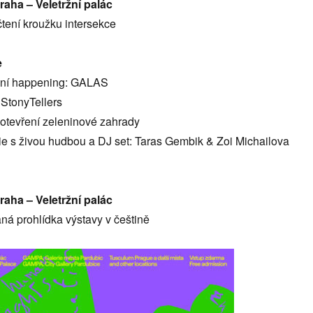
raha – Veletržní palác
 čtení kroužku intersekce
e
tivní happening: GALAS
 StonyTellers
 otevření zeleninové zahrady
ie s živou hudbou a DJ set: Taras Gembik & Zoi Michailova
raha – Veletržní palác
ná prohlídka výstavy v češtině