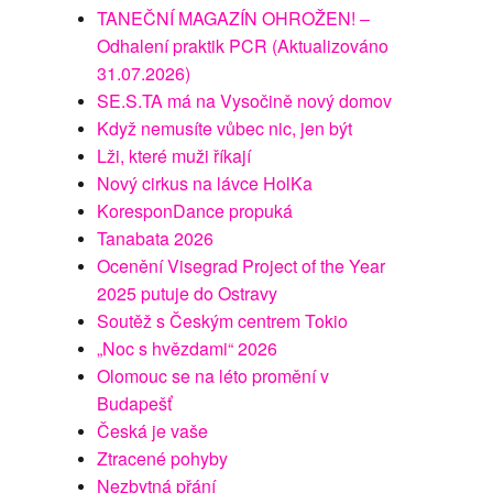
TANEČNÍ MAGAZÍN OHROŽEN! –
Odhalení praktik PCR (Aktualizováno
31.07.2026)
SE.S.TA má na Vysočině nový domov
Když nemusíte vůbec nic, jen být
Lži, které muži říkají
Nový cirkus na lávce HolKa
KoresponDance propuká
Tanabata 2026
Ocenění Visegrad Project of the Year
2025 putuje do Ostravy
Soutěž s Českým centrem Tokio
„Noc s hvězdami“ 2026
Olomouc se na léto promění v
Budapešť
Česká je vaše
Ztracené pohyby
Nezbytná přání