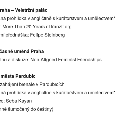
raha – Veletržní palác
ná prohlídka v angličtině s kurátorstvem a umělectvem*
y: More Than 20 Years of tranzit.org
vní přednáška: Felipe Steinberg
učasné uměná Praha
etinu a diskuze: Non-Aligned Feminist Friendships
 města Pardubic
 zahájení bienále v Pardubicích
ná prohlídka v angličtině s kurátorstvem a umělectvem*
ce: Seba Kayan
nně tlumočený do češtiny)