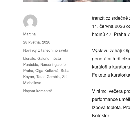
tranzit.cz srdečne
11. června 2026 od
Autor:
hrdinů 47, Praha 7
Martina
Publikováno:
28 května, 2026
Rubriky:
Výstavu zahájí Ol
Novinky z tanečního světa
Štítky:
generální ředitelka
bienále
,
Galerie města
Pardubic
,
Národní galerie
kurátoři a kuráto
Praha
,
Olga Kotková
,
Seba
Fekete a kurátork
Kayan
,
Taras Gembik
,
Zoi
Michailova
pro
V rámci večera pr
Napsat komentář
text
performance umělk
s
Izbová teplota. Pr
názvem
Zahajovací
Kolektor.
večer
bienále