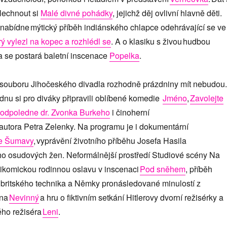
lechnout si
Malé divné pohádky
, jejichž děj ovlivní hlavně děti.
 nabídne mýtický příběh indiánského chlapce odehrávající se ve
rý vylezl na kopec a rozhlédl se
. A o klasiku s živou hudbou
a se postará baletní inscenace
Popelka
.
 souboru Jihočeského divadla rozhodně prázdniny mít nebudou.
dnu si pro diváky připravili oblíbené komedie
Jméno
,
Zavolejte
odpoledne dr. Zvonka Burkeho
i činoherní
autora Petra Zelenky. Na programu je i dokumentární
le Šumavy
, vyprávění životního příběhu Josefa Hasila
eho osudových žen. Neformálnější prostředí Studiové scény Na
ikomickou rodinnou oslavu v inscenaci
Pod sněhem
, příběh
y britského technika a Němky pronásledované minulostí z
ína
Nevinný
a hru o fiktivním setkání Hitlerovy dvorní režisérky a
ho režiséra
Leni
.