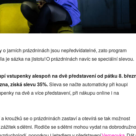
o jarních prázdninách jsou nepředvídatelné, zato program
a je sázka na jistotu! O prázdninách navíc se speciální slevou.
pí vstupenky alespoň na dvě představení od pátku 8. břez
zna, získá slevu 35%.
Sleva se načte automaticky při koupi
penky na dvě a více představení, při nákupu online i na
 a kroužků se o prázdninách zastaví a otevírá se tak možnost
 zážitek s dětmi. Rodiče se s dětmi mohou vydat na dobrodružn
u, vzducholodí, ponorkou i letadlem v představení
Verneovka
. Dát 