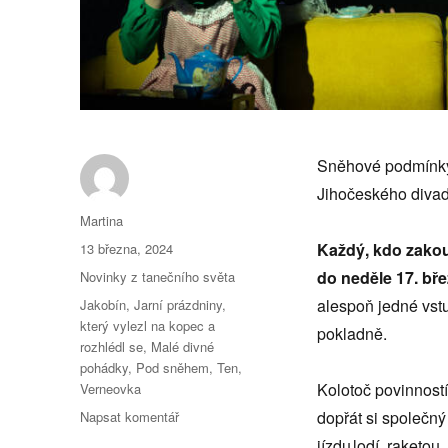
Sněhové podmínky 
Jihočeského divadl
Autor:
Martina
Publikováno:
Každý, kdo zakou
13 března, 2024
Rubriky:
do neděle 17. bře
Novinky z tanečního světa
Štítky:
alespoň jedné vstu
Jakobín
,
Jarní prázdniny
,
který vylezl na kopec a
pokladně.
rozhlédl se
,
Malé divné
pohádky
,
Pod sněhem
,
Ten
,
Kolotoč povinností
Verneovka
pro
dopřát si společný
Napsat komentář
text
jízdu lodí, raketo