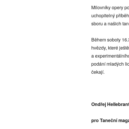
Milovníky opery p
uchopitelný příbě
sboru a našich ta
Během soboty 16.3
hvězdy, které ješt
a experimentálníh
podání mladých lid
čekají.
Ondřej Hellebran
pro Taneční mag