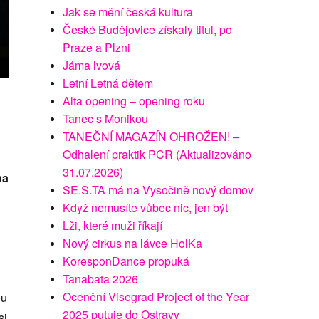
Jak se mění česká kultura
České Budějovice získaly titul, po
Praze a Plzni
Jáma lvová
Letní Letná dětem
Alta opening – opening roku
Tanec s Monikou
TANEČNÍ MAGAZÍN OHROŽEN! –
Odhalení praktik PCR (Aktualizováno
31.07.2026)
na
SE.S.TA má na Vysočině nový domov
Když nemusíte vůbec nic, jen být
Lži, které muži říkají
Nový cirkus na lávce HolKa
KoresponDance propuká
Tanabata 2026
Ocenění Visegrad Project of the Year
ou
2025 putuje do Ostravy
si