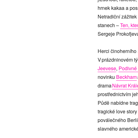
s
hrnek kakaa a pos
názvem
Jarní
Netradiční zážitek
prázdniny
stanech –
Ten, kte
v JD
Sergeje Prokofjev
Herci činoherního
V prázdninovém tý
Jeevese
,
Podivné 
novinku
Beckham
drama
Návrat Krá
prostřednictvím j
Půdě nabídne trag
tragické love stor
poválečného Berl
slavného americké