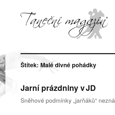
Svět tance, pohybu a hudby
Taneční magazín
Štítek:
Malé divné pohádky
Jarní prázdniny v JD
Sněhové podmínky „jarňáků“ neznámé