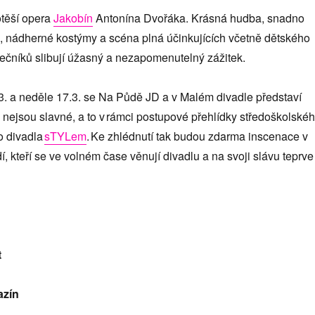
otěší opera
Jakobín
Antonína Dvořáka.
Krásná hudba, snadno
h, nádherné kostýmy a scéna plná účinkujících včetně dětského
nečníků slibují úžasný a nezapomenutelný zážitek.
. a neděle 17.3. se Na Půdě JD a v Malém divadle představí
ě nejsou slavné, a to v rámci postupové přehlídky středoškolské
o divadla
sTYLem
. Ke zhlédnutí tak budou zdarma inscenace v
í, kteří se ve volném čase věnují divadlu a na svoji slávu teprve
t
azín