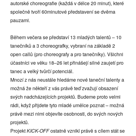
autorské choreografie (každá v délce 20 minut), které
společně tvoří 60minutové představení se dvěma
pauzami.
Během večera se představí 13 mladých talentů – 10
tanečníků a 3 choreografky, vybraní na základě 2
open callů (pro choreografy a pro tanečníky). Všichni
účastníci ve věku 18–26 let přinášejí silné zaujetí pro
tanec a velký tvůrčí potenciál.
Mnozí z nás neustále hledáme nové taneční talenty a
možná že někteří z vás právě teď zvažují obsazení
svých nadcházejících projektů. Budeme proto velmi
rádi, když přijdete tyto mladé umělce poznat – možná
právě mezi nimi objevíte osobnosti, do svých nových
projektů.
Projekt
KICK-OFF
ostatně vznikl právě s cílem stát se