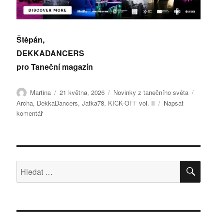
Štěpán,
DEKKADANCERS
pro Taneční magazín
Autor:
Publikováno:
Rubriky:
Štítky:
Martina
21 května, 2026
Novinky z tanečního světa
Archa
,
DekkaDancers
,
Jatka78
,
KICK-OFF vol. II
Napsat
pro
komentář
text
s
názvem
KICK-
OFF
HLE
Hledat:
vol.
II