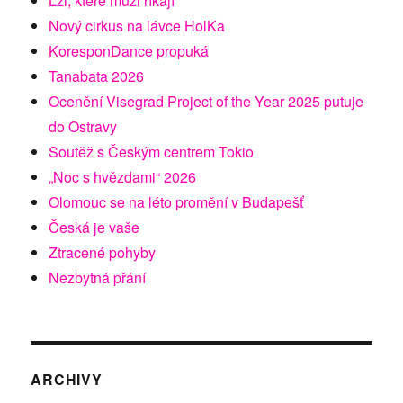
Lži, které muži říkají
Nový cirkus na lávce HolKa
KoresponDance propuká
Tanabata 2026
Ocenění Visegrad Project of the Year 2025 putuje
do Ostravy
Soutěž s Českým centrem Tokio
„Noc s hvězdami“ 2026
Olomouc se na léto promění v Budapešť
Česká je vaše
Ztracené pohyby
Nezbytná přání
ARCHIVY