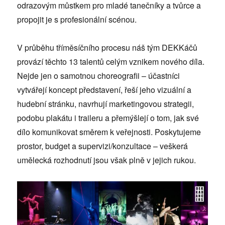
odrazovým můstkem pro mladé tanečníky a tvůrce a
propojit je s profesionální scénou.
V průběhu tříměsíčního procesu náš tým DEKKáčů
provází těchto 13 talentů celým vznikem nového díla.
Nejde jen o samotnou choreografii – účastníci
vytvářejí koncept představení, řeší jeho vizuální a
hudební stránku, navrhují marketingovou strategii,
podobu plakátu i traileru a přemýšlejí o tom, jak své
dílo komunikovat směrem k veřejnosti. Poskytujeme
prostor, budget a supervizi/konzultace – veškerá
umělecká rozhodnutí jsou však plně v jejich rukou.