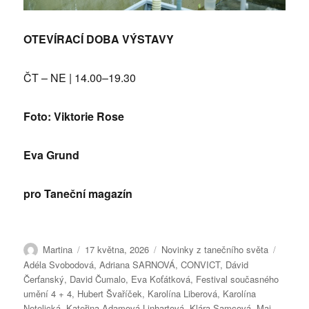
OTEVÍRACÍ DOBA VÝSTAVY
ČT – NE | 14.00–19.30
Foto: Viktorie Rose
Eva Grund
pro Taneční magazín
Autor:
Publikováno:
Rubriky:
Štítky:
Martina
17 května, 2026
Novinky z tanečního světa
Adéla Svobodová
,
Adriana SARNOVÁ
,
CONVICT
,
Dávid
Čerťanský
,
David Čumalo
,
Eva Koťátková
,
Festival současného
umění 4 + 4
,
Hubert Švaříček
,
Karolína Liberová
,
Karolína
Netolická
,
Kateřina Adamová Linhartová
,
Klára Samcová
,
Mai
,