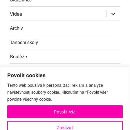
Zobrazit
Videa
podřazen
položky
Archiv
Taneční školy
Soutěže
Inzerce
Povolit cookies
Kontakty
Tento web používá k personalizaci reklam a analýze
návštěvnosti soubory cookie. Kliknutím na “Povolit vše”
povolíte všechny cookie.
Facebook
RSS
Youtube
Povolit vše
© Taneční magazín, z.s. | Branická 69/66, Braník, 147 00 Praha
Zakázat
4 | IČO: 27059821