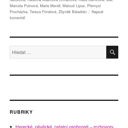
Marcela Putnová
,
Marie Mendl
,
Matouš Lipus
,
Přemysl
Procházka
,
Tereza Frindová
,
Zbyněk Baladrán
Napsat
pro
komentář
text
s
názvem
Domov
jako
HLE
Hledat:
archeologie
pocitů
RUBRIKY
Herecké, pěvěcké, ostatní osobnosti – rozhovory