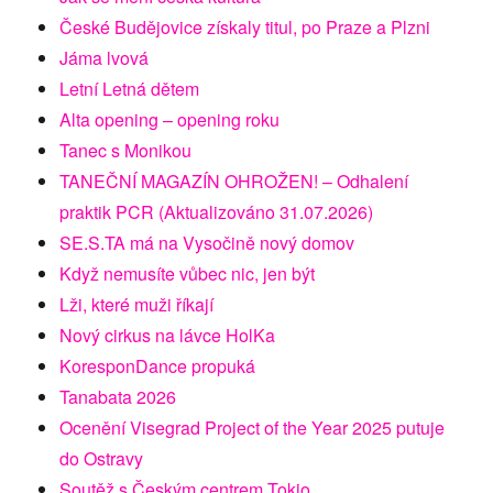
České Budějovice získaly titul, po Praze a Plzni
Jáma lvová
Letní Letná dětem
Alta opening – opening roku
Tanec s Monikou
TANEČNÍ MAGAZÍN OHROŽEN! – Odhalení
praktik PCR (Aktualizováno 31.07.2026)
SE.S.TA má na Vysočině nový domov
Když nemusíte vůbec nic, jen být
Lži, které muži říkají
Nový cirkus na lávce HolKa
KoresponDance propuká
Tanabata 2026
Ocenění Visegrad Project of the Year 2025 putuje
do Ostravy
Soutěž s Českým centrem Tokio