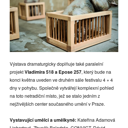
Výstava dramaturgicky doplňuje také paralelní
projekt
Vladimira 518 a Epose 257
, který bude na
konci května uveden ve druhém sále festivalu 4 + 4
dny v pohybu. Společně vytvářejí komplexní pohled
na toto netradiční místo, jež se stalo jedním z
nejživějších center současného umění v Praze.
Vystavující umělci a umělkyně:
Kateřina Adamová
Linhartová, Zbyněk Baladrán, CONVICT, Dávid