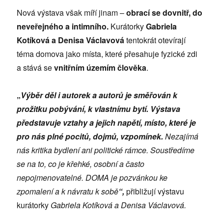
Nová výstava však míří jinam –
obrací se dovnitř, do
neveřejného a intimního
.
Kurátorky
Gabriela
Kotíková a Denisa Václavová
tentokrát otevírají
téma domova jako místa, které přesahuje fyzické zdi
a stává se
vnitřním územím člověka
.
„
Výběr děl i autorek a autorů je směřován k
prožitku pobývání, k vlastnímu bytí. Výstava
představuje vztahy a jejich napětí, místo, které je
pro nás plné pocitů, dojmů, vzpomínek.
Nezajímá
nás kritika bydlení ani politické rámce. Soustředíme
se na to, co je křehké, osobní a často
nepojmenovatelné. DOMA je pozvánkou ke
zpomalení a k návratu k sobě
“,
přibližují výstavu
kurátorky
Gabriela Kotíková a Denisa Václavová.