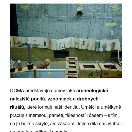
DOMA představuje domov jako
archeologické
naleziště pocitů, vzpomínek a drobných
rituálů
,
které formují naši identitu. Umělci a umělkyně
pracují s intimitou, pamětí, tělesností i časem – s tím,
co je běžně skryté, ale zásadní. Jejich díla nás vtahují
do prostoru sdílení i samoty.