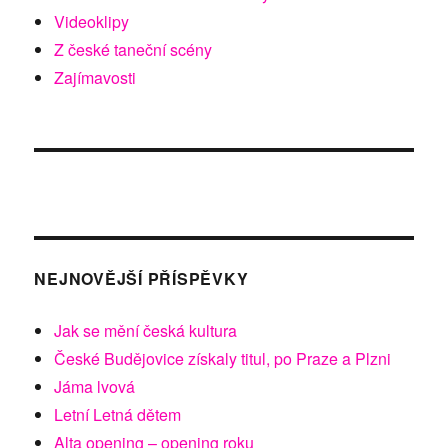
Videoklipy
Z české taneční scény
Zajímavosti
NEJNOVĚJŠÍ PŘÍSPĚVKY
Jak se mění česká kultura
České Budějovice získaly titul, po Praze a Plzni
Jáma lvová
Letní Letná dětem
Alta opening – opening roku