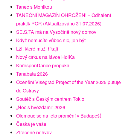
Tanec s Monikou
TANEČNÍ MAGAZÍN OHROŽEN! – Odhalení
praktik PCR (Aktualizováno 31.07.2026)
SE.S.TA má na Vysočině nový domov
Když nemusíte vůbec nic, jen být
Lži, které muži říkají
Nový cirkus na lávce HolKa
KoresponDance propuká
Tanabata 2026
Ocenění Visegrad Project of the Year 2025 putuje
do Ostravy
Soutěž s Českým centrem Tokio
„Noc s hvězdami“ 2026
Olomouc se na léto promění v Budapešť
Česká je vaše
Ztracené pohyby