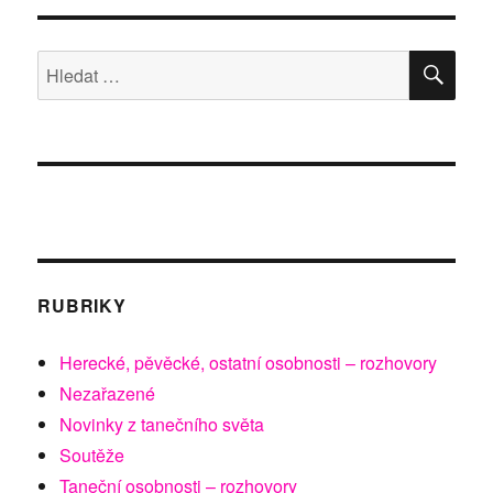
názvem
Zastávka
Evropa
HLE
Hledat:
RUBRIKY
Herecké, pěvěcké, ostatní osobnosti – rozhovory
Nezařazené
Novinky z tanečního světa
Soutěže
Taneční osobnosti – rozhovory