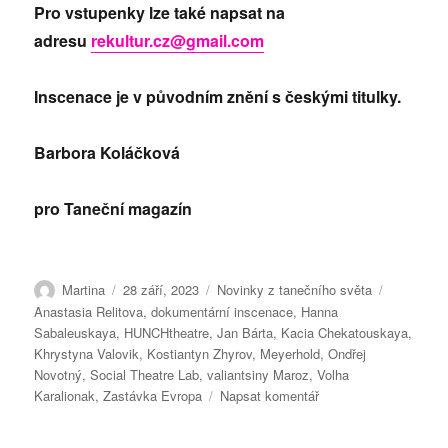
Pro vstupenky lze také napsat na
adresu
rekultur.cz@gmail.com
Inscenace je v původním znění s českými titulky.
Barbora Koláčková
pro Taneční magazín
Autor:
Publikováno:
Rubriky:
Štítky:
Martina
28 září, 2023
Novinky z tanečního světa
Anastasia Relitova
,
dokumentární inscenace
,
Hanna
Sabaleuskaya
,
HUNCHtheatre
,
Jan Bárta
,
Kacia Chekatouskaya
,
Khrystyna Valovik
,
Kostiantyn Zhyrov
,
Meyerhold
,
Ondřej
Novotný
,
Social Theatre Lab
,
valiantsiny Maroz
,
Volha
pro
Karalionak
,
Zastávka Evropa
Napsat komentář
text
s