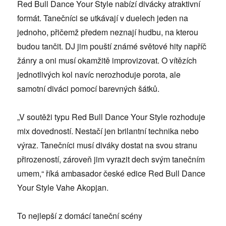
Red Bull Dance Your Style nabízí divácky atraktivní
formát. Tanečníci se utkávají v duelech jeden na
jednoho, přičemž předem neznají hudbu, na kterou
budou tančit. DJ jim pouští známé světové hity napříč
žánry a oni musí okamžitě improvizovat. O vítězích
jednotlivých kol navíc nerozhoduje porota, ale
samotní diváci pomocí barevných šátků.
„V soutěži typu Red Bull Dance Your Style rozhoduje
mix dovedností. Nestačí jen brilantní technika nebo
výraz. Tanečníci musí diváky dostat na svou stranu
přirozeností, zároveň jim vyrazit dech svým tanečním
umem,“ říká ambasador české edice Red Bull Dance
Your Style Vahe Akopjan.
To nejlepší z domácí taneční scény