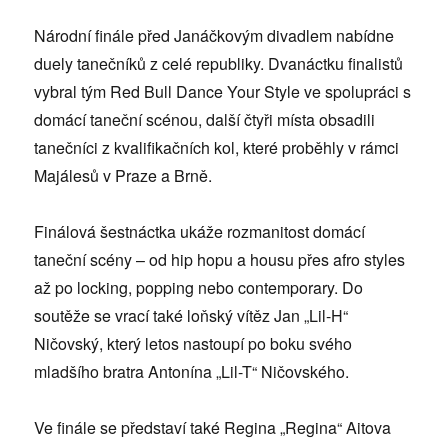
Národní finále před Janáčkovým divadlem nabídne
duely tanečníků z celé republiky. Dvanáctku finalistů
vybral tým Red Bull Dance Your Style ve spolupráci s
domácí taneční scénou, další čtyři místa obsadili
tanečníci z kvalifikačních kol, které proběhly v rámci
Majálesů v Praze a Brně.
Finálová šestnáctka ukáže rozmanitost domácí
taneční scény – od hip hopu a housu přes afro styles
až po locking, popping nebo contemporary. Do
soutěže se vrací také loňský vítěz Jan „Lil-H“
Ničovský, který letos nastoupí po boku svého
mladšího bratra Antonína „Lil-T“ Ničovského.
Ve finále se představí také Regina „Regina“ Aitova