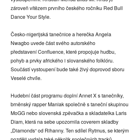
zároveň vítězem prvního českého ročníku Red Bull
Dance Your Style.
Česko-nigerijská tanečnice a herečka Angela
Nwagbo uvede část svého autorského
představení Confluence, které propojuje hudbu,
pohyb a prvky afrického i slovanského folklóru.
Součástí vystoupení bude také živý doprovod sboru
Veselé chvíle.
Hudební část programu doplní Annet X s tanečníky,
brněnský rapper Maniak společně s taneční skupinou
MoGG nebo slovenská zpěvačka a skladatelka Laris
Diam, která na sebe upozornila coverem skladby
„Diamonds“ od Rihanny. Ten sdílel Rytmus, se kterým
později vydala také několik společných tracků.