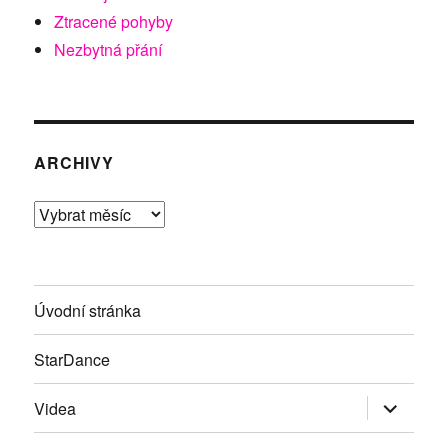
Ztracené pohyby
Nezbytná přání
ARCHIVY
Archivy
Úvodní stránka
StarDance
Zobrazit
Videa
podřazen
položky