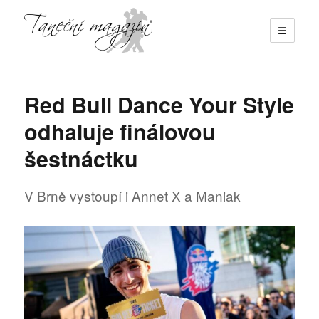
☰
Taneční magazín
Red Bull Dance Your Style
odhaluje finálovou
šestnáctku
V Brně vystoupí i Annet X a Maniak