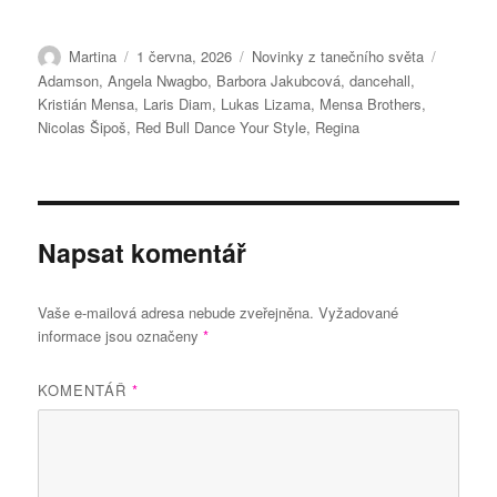
Autor:
Publikováno:
Rubriky:
Štítky:
Martina
1 června, 2026
Novinky z tanečního světa
Adamson
,
Angela Nwagbo
,
Barbora Jakubcová
,
dancehall
,
Kristián Mensa
,
Laris Diam
,
Lukas Lizama
,
Mensa Brothers
,
Nicolas Šipoš
,
Red Bull Dance Your Style
,
Regina
Napsat komentář
Vaše e-mailová adresa nebude zveřejněna.
Vyžadované
informace jsou označeny
*
KOMENTÁŘ
*