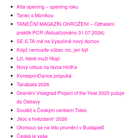
Alta opening – opening roku
Tanec s Monikou
TANEČNÍ MAGAZÍN OHROŽEN! – Odhalení
praktik PCR (Aktualizováno 31.07.2026)
SE.S.TA má na Vysočině nový domov
Když nemusíte vůbec nic, jen být
Lži, které muži říkají
Nový cirkus na lávce HolKa
KoresponDance propuká
Tanabata 2026
Ocenění Visegrad Project of the Year 2025 putuje
do Ostravy
Soutěž s Českým centrem Tokio
„Noc s hvězdami“ 2026
Olomouc se na léto promění v Budapešť
Česká je vaše