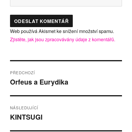
Web používá Akismet ke snížení množství spamu.
Zjistěte, jak jsou zpracovávány údaje z komentářů.
Navigace
PŘEDCHOZÍ
pro
Orfeus a Eurydika
Předchozí
příspěvek:
příspěvek
NÁSLEDUJÍCÍ
KINTSUGI
Následující
příspěvek: