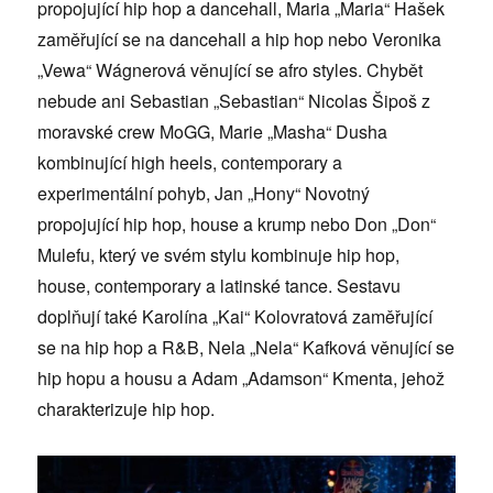
propojující hip hop a dancehall, Maria „Maria“ Hašek
zaměřující se na dancehall a hip hop nebo Veronika
„Vewa“ Wágnerová věnující se afro styles. Chybět
nebude ani Sebastian „Sebastian“ Nicolas Šipoš z
moravské crew MoGG, Marie „Masha“ Dusha
kombinující high heels, contemporary a
experimentální pohyb, Jan „Hony“ Novotný
propojující hip hop, house a krump nebo Don „Don“
Mulefu, který ve svém stylu kombinuje hip hop,
house, contemporary a latinské tance. Sestavu
doplňují také Karolína „Kai“ Kolovratová zaměřující
se na hip hop a R&B, Nela „Nela“ Kafková věnující se
hip hopu a housu a Adam „Adamson“ Kmenta, jehož
charakterizuje hip hop.