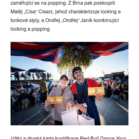
zaměřující se na popping. Z Brna pak postoupili
Matěj „Císa“ Cisarz, jehož charakterizuje locking a
funkové styly, a Ondřej „Ondřej“ Janík kombinující
locking a popping.
Vítěz a divoká karta kvalifikace Red Bull Dance Your