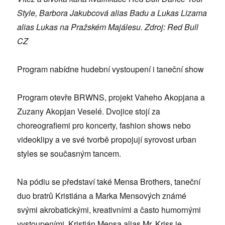
Style, Barbora Jakubcová alias Badu a Lukas Lizama
alias Lukas na Pražském Majálesu. Zdroj: Red Bull
CZ
Program nabídne hudební vystoupení i taneční show
Program otevře BRWNS, projekt Vaheho Akopjana a
Zuzany Akopjan Veselé. Dvojice stojí za
choreografiemi pro koncerty, fashion shows nebo
videoklipy a ve své tvorbě propojují syrovost urban
styles se současným tancem.
Na pódiu se představí také Mensa Brothers, taneční
duo bratrů Kristiána a Marka Mensových známé
svými akrobatickými, kreativními a často humornými
vystoupeními. Kristián Mensa alias Mr. Kriss je