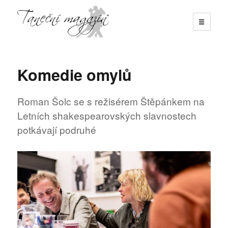
☰
Taneční magazín
Komedie omylů
Roman Šolc se s režisérem Štěpánkem na
Letních shakespearovských slavnostech
potkávají podruhé