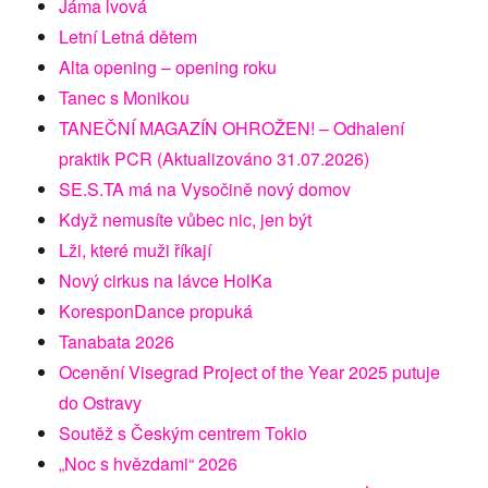
Jáma lvová
Letní Letná dětem
Alta opening – opening roku
Tanec s Monikou
TANEČNÍ MAGAZÍN OHROŽEN! – Odhalení
praktik PCR (Aktualizováno 31.07.2026)
SE.S.TA má na Vysočině nový domov
Když nemusíte vůbec nic, jen být
Lži, které muži říkají
Nový cirkus na lávce HolKa
KoresponDance propuká
Tanabata 2026
Ocenění Visegrad Project of the Year 2025 putuje
do Ostravy
Soutěž s Českým centrem Tokio
„Noc s hvězdami“ 2026