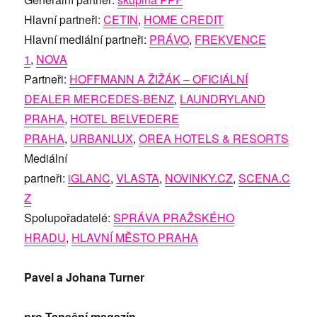
Hlavní partneři:
CETIN
,
HOME CREDIT
Hlavní mediální partneři:
PRÁVO
,
FREKVENCE
1
,
NOVA
Partneři:
HOFFMANN A ŽIŽÁK – OFICIÁLNÍ
DEALER MERCEDES-BENZ
,
LAUNDRYLAND
PRAHA
,
HOTEL BELVEDERE
PRAHA
,
URBANLUX
,
OREA HOTELS & RESORTS
Mediální
partneři:
iGLANC
,
VLASTA
,
NOVINKY.CZ
,
SCENA.C
Z
Spolupořadatelé:
SPRÁVA PRAŽSKÉHO
HRADU
,
HLAVNÍ MĚSTO PRAHA
Pavel a Johana Turner
pro Taneční magazín