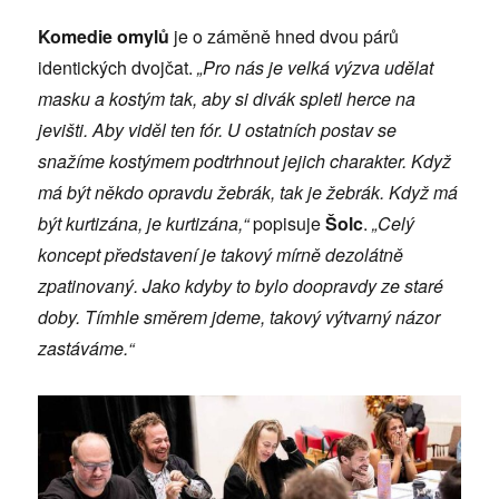
Komedie omylů
je o záměně hned dvou párů
identických dvojčat.
„Pro nás je velká výzva udělat
masku a kostým tak, aby si divák spletl herce na
jevišti. Aby viděl ten fór. U ostatních postav se
snažíme kostýmem podtrhnout jejich charakter. Když
má být někdo opravdu žebrák, tak je žebrák. Když má
být kurtizána, je kurtizána,“
popisuje
Šolc
.
„Celý
koncept představení je takový mírně dezolátně
zpatinovaný. Jako kdyby to bylo doopravdy ze staré
doby. Tímhle směrem jdeme, takový výtvarný názor
zastáváme.“