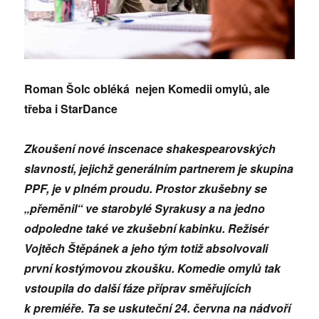
Roman Šolc obléká nejen Komedii omylů, ale
třeba i StarDance
Zkoušení nové inscenace shakespearovských
slavností, jejichž generálním partnerem je skupina
PPF, je v plném proudu. Prostor zkušebny se
„přeměnil“ ve starobylé Syrakusy a na jedno
odpoledne také ve zkušební kabinku. Režisér
Vojtěch Štěpánek a jeho tým totiž absolvovali
první kostýmovou zkoušku. Komedie omylů tak
vstoupila do další fáze příprav směřujících
k premiéře. Ta se uskuteční 24. června na nádvoří