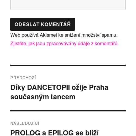
Web používá Akismet ke snížení množství spamu.
Zjistěte, jak jsou zpracovávány údaje z komentářů.
Navigace
PŘEDCHOZÍ
pro
Díky DANCETOPII ožije Praha
Předchozí
současným tancem
příspěvek:
příspěvek
NÁSLEDUJÍCÍ
PROLOG a EPILOG se blíží
Následující