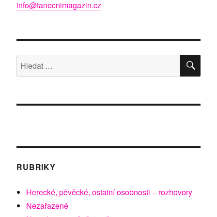
info@tanecnimagazin.cz
HLE
Hledat:
RUBRIKY
Herecké, pěvěcké, ostatní osobnosti – rozhovory
Nezařazené