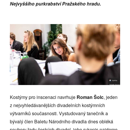
Nejvyššího purkrabství Pražského hradu.
Kostýmy pro inscenaci navrhuje
Roman Šolc
, jeden
z nejvyhledávanějších divadelních kostýmních
výtvarníků současnosti. Vystudovaný tanečník a
bývalý člen Baletu Národního divadla dnes obléká
soubory řady českých divadel, jeho rukopis najdeme