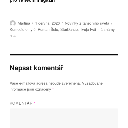
Autor:
Publikováno:
Rubriky:
Štítky:
Martina
1 června, 2026
Novinky z tanečního světa
Komedie omylů
,
Roman Šolc
,
StarDance
,
Tvoje tvář má známý
hlas
Napsat komentář
Vaše e-mailová adresa nebude zveřejněna.
Vyžadované
informace jsou označeny
*
KOMENTÁŘ
*