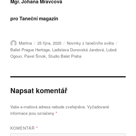
Mgr. Johana Mravcová
pro Taneční magazín
Autor:
Publikováno:
Rubriky:
Štítky:
Martina
25 října, 2025
Novinky z tanečního světa
Ballet Prague Heritage
,
Ladislava Dunovská Jandová
,
Luboš
Ogoun
,
Pavel Šmok
,
Studio Balet Praha
Napsat komentář
Vaše e-mailová adresa nebude zveřejněna.
Vyžadované
informace jsou označeny
*
KOMENTÁŘ
*