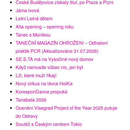
České Budějovice získaly titul, po Praze a Plzni
Jáma lvová
Letní Letná dětem
Alta opening – opening roku
Tanec s Monikou
TANEČNÍ MAGAZÍN OHROŽEN! – Odhalení
praktik PCR (Aktualizováno 31.07.2026)
SE.S.TA má na Vysočině nový domov
Když nemusíte vůbec nic, jen být
Lži, které muži říkají
Nový cirkus na lávce HolKa
KoresponDance propuká
Tanabata 2026
Ocenění Visegrad Project of the Year 2025 putuje
do Ostravy
Soutěž s Českým centrem Tokio