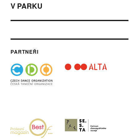
V PARKU
Následující
příspěvek:
PARTNEŘI