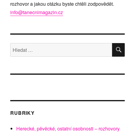
rozhovor a jakou otázku byste chtěli zodpovědět.
info@tanecnimagazin.cz
HLE
Hledat:
RUBRIKY
Herecké, pěvěcké, ostatní osobnosti – rozhovory