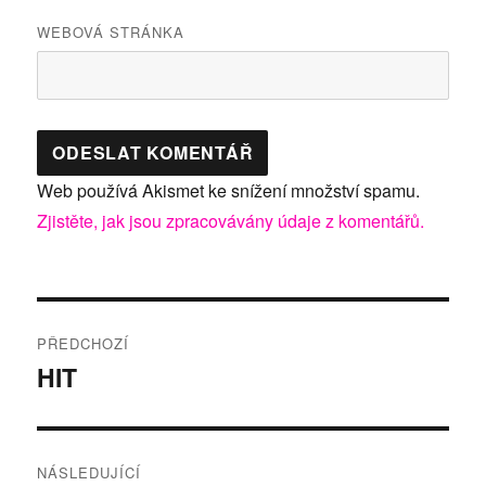
WEBOVÁ STRÁNKA
Web používá Akismet ke snížení množství spamu.
Zjistěte, jak jsou zpracovávány údaje z komentářů.
Navigace
PŘEDCHOZÍ
pro
HIT
Předchozí
příspěvek:
příspěvek
NÁSLEDUJÍCÍ