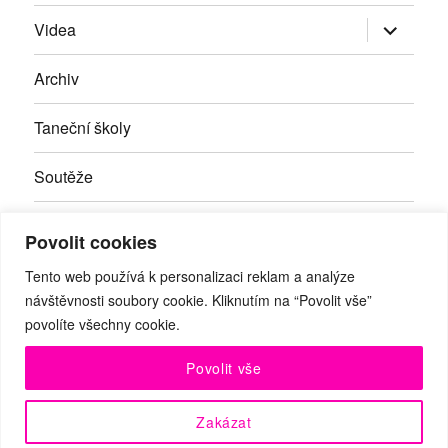
Zobrazit
Videa
podřazen
položky
Archiv
Taneční školy
Soutěže
Inzerce
Povolit cookies
Kontakty
Tento web používá k personalizaci reklam a analýze
návštěvnosti soubory cookie. Kliknutím na “Povolit vše”
povolíte všechny cookie.
Facebook
RSS
Youtube
Povolit vše
© Taneční magazín, z.s. | Branická 69/66, Braník, 147 00 Praha
Zakázat
4 | IČO: 27059821