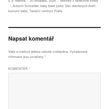
Autor:
Publikováno:
Rubriky:
Martina
20 listopadu, 2024
Novinky z tanečního světa
Štítky:
Antonín Schneider
,
baby balet junior
,
Den otevřených dveří
,
komorní balet
,
Taneční centrum Praha
Napsat komentář
Vaše e-mailová adresa nebude zveřejněna.
Vyžadované
informace jsou označeny
*
KOMENTÁŘ
*