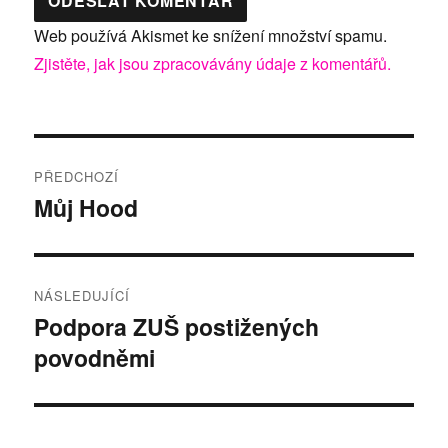
Web používá Akismet ke snížení množství spamu.
Zjistěte, jak jsou zpracovávány údaje z komentářů.
Navigace
PŘEDCHOZÍ
pro
Můj Hood
Předchozí
příspěvek:
příspěvek
NÁSLEDUJÍCÍ
Podpora ZUŠ postižených
Následující
povodněmi
příspěvek: