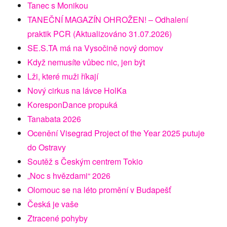
Tanec s Monikou
TANEČNÍ MAGAZÍN OHROŽEN! – Odhalení
praktik PCR (Aktualizováno 31.07.2026)
SE.S.TA má na Vysočině nový domov
Když nemusíte vůbec nic, jen být
Lži, které muži říkají
Nový cirkus na lávce HolKa
KoresponDance propuká
Tanabata 2026
Ocenění Visegrad Project of the Year 2025 putuje
do Ostravy
Soutěž s Českým centrem Tokio
„Noc s hvězdami“ 2026
Olomouc se na léto promění v Budapešť
Česká je vaše
Ztracené pohyby