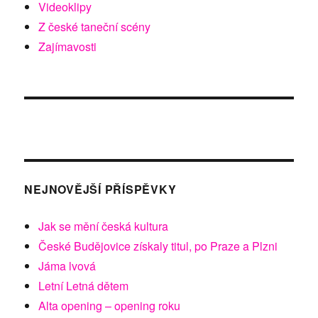
Videoklipy
Z české taneční scény
Zajímavosti
NEJNOVĚJŠÍ PŘÍSPĚVKY
Jak se mění česká kultura
České Budějovice získaly titul, po Praze a Plzni
Jáma lvová
Letní Letná dětem
Alta opening – opening roku