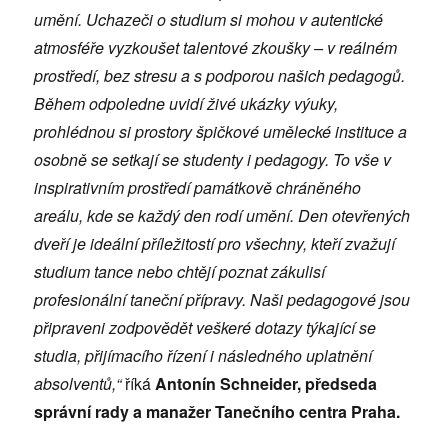
umění. Uchazeči o studium si mohou v autentické
atmosféře vyzkoušet talentové zkoušky – v reálném
prostředí, bez stresu a s podporou našich pedagogů.
Během odpoledne uvidí živé ukázky výuky,
prohlédnou si prostory špičkové umělecké instituce a
osobně se setkají se studenty i pedagogy. To vše v
inspirativním prostředí památkově chráněného
areálu, kde se každý den rodí umění. Den otevřených
dveří je ideální příležitostí pro všechny, kteří zvažují
studium tance nebo chtějí poznat zákulisí
profesionální taneční přípravy. Naši pedagogové jsou
připraveni zodpovědět veškeré dotazy týkající se
studia, přijímacího řízení i následného uplatnění
absolventů,“
říká
Antonín Schneider, předseda
správní rady a manažer Tanečního centra Praha.