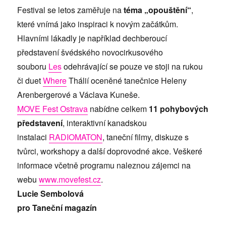
Festival se letos zaměřuje na
téma „opouštění“
,
které vnímá jako inspiraci k novým začátkům.
Hlavními lákadly je například dechberoucí
představení švédského novocirkusového
souboru
Les
odehrávající se pouze ve stoji na rukou
či duet
Where
Thálií oceněné tanečnice Heleny
Arenbergerové a Václava Kuneše.
MOVE Fest Ostrava
nabídne celkem
11 pohybových
představení
, interaktivní kanadskou
instalaci
RADIOMATON
, taneční filmy, diskuze s
tvůrci, workshopy a další doprovodné akce. Veškeré
informace včetně programu naleznou zájemci na
webu
www.movefest.cz
.
Lucie Sembolová
pro Taneční magazín