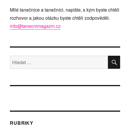
Milé tanečnice a tanečníci, napište, s kým byste chtěli
rozhovor a jakou otázku byste chtěli zodpovědět.
info@tanecnimagazin.cz
HLE
Hledat:
RUBRIKY