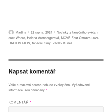
Autor:
Publikováno:
Rubriky:
Štítky:
Martina
22 srpna, 2024
Novinky z tanečního světa
duet Where
,
Helena Arenbergerová
,
MOVE Fest Ostrava 2024
,
RADIOMATON
,
taneční filmy
,
Václav Kuneš
Napsat komentář
Vaše e-mailová adresa nebude zveřejněna.
Vyžadované
informace jsou označeny
*
KOMENTÁŘ
*