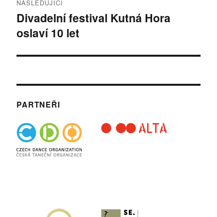
NÁSLEDUJÍCÍ
Divadelní festival Kutná Hora
Následující
oslaví 10 let
příspěvek:
PARTNEŘI