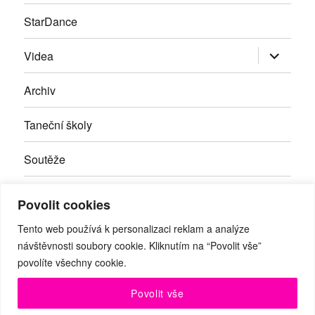
StarDance
Zobrazit
Videa
podřazen
položky
Archiv
Taneční školy
Soutěže
Inzerce
Povolit cookies
Kontakty
Tento web používá k personalizaci reklam a analýze
návštěvnosti soubory cookie. Kliknutím na “Povolit vše”
povolíte všechny cookie.
Facebook
RSS
Youtube
Povolit vše