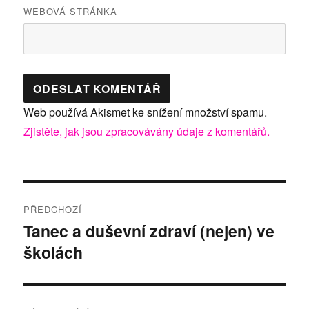
WEBOVÁ STRÁNKA
Web používá Akismet ke snížení množství spamu.
Zjistěte, jak jsou zpracovávány údaje z komentářů.
Navigace
PŘEDCHOZÍ
pro
Tanec a duševní zdraví (nejen) ve
Předchozí
školách
příspěvek:
příspěvek