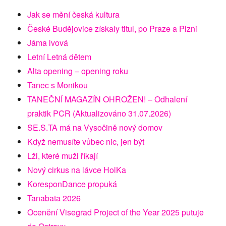
Jak se mění česká kultura
České Budějovice získaly titul, po Praze a Plzni
Jáma lvová
Letní Letná dětem
Alta opening – opening roku
Tanec s Monikou
TANEČNÍ MAGAZÍN OHROŽEN! – Odhalení
praktik PCR (Aktualizováno 31.07.2026)
SE.S.TA má na Vysočině nový domov
Když nemusíte vůbec nic, jen být
Lži, které muži říkají
Nový cirkus na lávce HolKa
KoresponDance propuká
Tanabata 2026
Ocenění Visegrad Project of the Year 2025 putuje