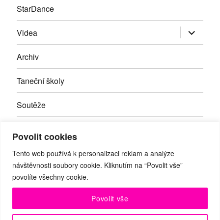
StarDance
Zobrazit
Videa
podřazen
položky
Archiv
Taneční školy
Soutěže
Inzerce
Povolit cookies
Kontakty
Tento web používá k personalizaci reklam a analýze
návštěvnosti soubory cookie. Kliknutím na “Povolit vše”
povolíte všechny cookie.
Facebook
RSS
Youtube
Povolit vše
© Taneční magazín, z.s. | Branická 69/66, Braník, 147 00 Praha