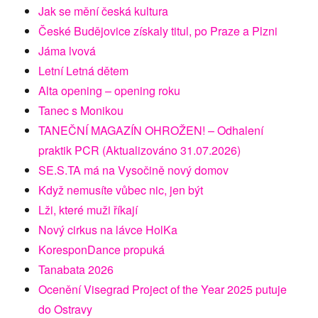
Jak se mění česká kultura
České Budějovice získaly titul, po Praze a Plzni
Jáma lvová
Letní Letná dětem
Alta opening – opening roku
Tanec s Monikou
TANEČNÍ MAGAZÍN OHROŽEN! – Odhalení
praktik PCR (Aktualizováno 31.07.2026)
SE.S.TA má na Vysočině nový domov
Když nemusíte vůbec nic, jen být
Lži, které muži říkají
Nový cirkus na lávce HolKa
KoresponDance propuká
Tanabata 2026
Ocenění Visegrad Project of the Year 2025 putuje
do Ostravy