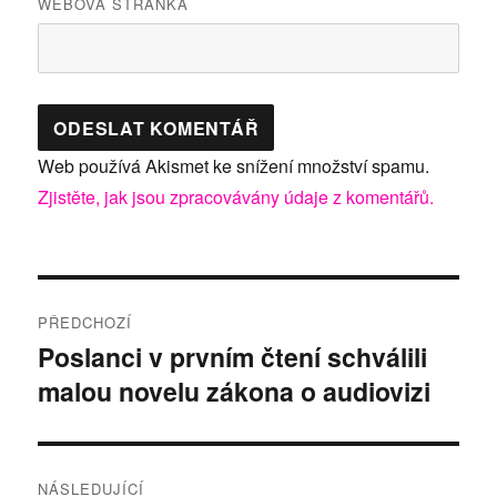
WEBOVÁ STRÁNKA
Web používá Akismet ke snížení množství spamu.
Zjistěte, jak jsou zpracovávány údaje z komentářů.
Navigace
PŘEDCHOZÍ
pro
Poslanci v prvním čtení schválili
Předchozí
malou novelu zákona o audiovizi
příspěvek:
příspěvek
NÁSLEDUJÍCÍ