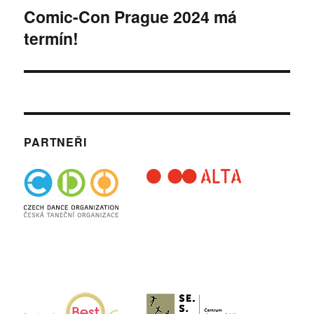
Comic-Con Prague 2024 má
Následující
termín!
příspěvek:
PARTNEŘI