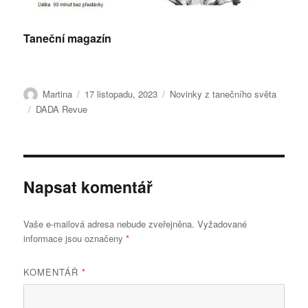
Taneční magazín
Autor:
Publikováno:
Rubriky:
Martina
17 listopadu, 2023
Novinky z tanečního světa
Štítky:
DADA Revue
Napsat komentář
Vaše e-mailová adresa nebude zveřejněna.
Vyžadované
informace jsou označeny
*
KOMENTÁŘ
*