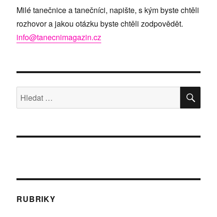
Milé tanečnice a tanečníci, napište, s kým byste chtěli
rozhovor a jakou otázku byste chtěli zodpovědět.
info@tanecnimagazin.cz
HLE
Hledat:
RUBRIKY