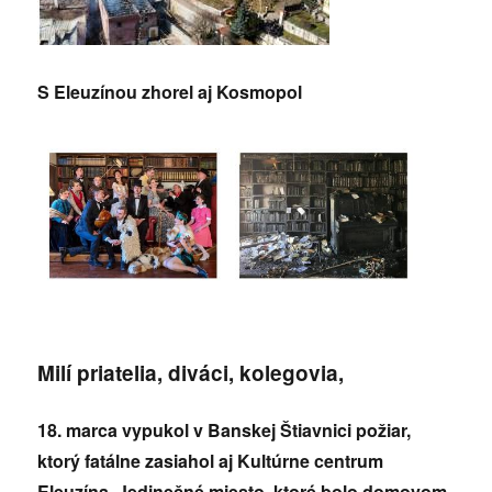
S Eleuzínou zhorel aj Kosmopol
Milí priatelia, diváci, kolegovia,
18. marca vypukol v Banskej Štiavnici požiar,
ktorý fatálne zasiahol aj Kultúrne centrum
Eleuzína. Jedinečné miesto, ktoré bolo domovom