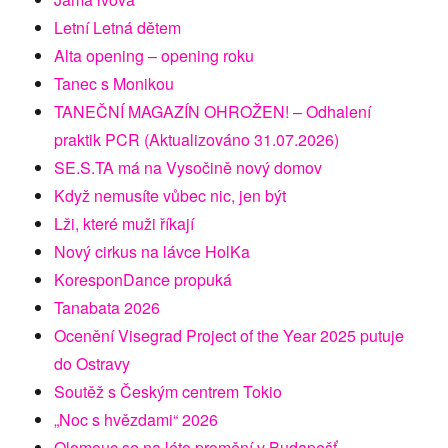
Letní Letná dětem
Alta opening – opening roku
Tanec s Monikou
TANEČNÍ MAGAZÍN OHROŽEN! – Odhalení
praktik PCR (Aktualizováno 31.07.2026)
SE.S.TA má na Vysočině nový domov
Když nemusíte vůbec nic, jen být
Lži, které muži říkají
Nový cirkus na lávce HolKa
KoresponDance propuká
Tanabata 2026
Ocenění Visegrad Project of the Year 2025 putuje
do Ostravy
Soutěž s Českým centrem Tokio
„Noc s hvězdami“ 2026
Olomouc se na léto promění v Budapešť