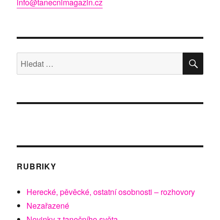
info@tanecnimagazin.cz
HLE
Hledat:
RUBRIKY
Herecké, pěvěcké, ostatní osobnosti – rozhovory
Nezařazené
Novinky z tanečního světa