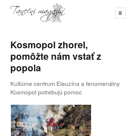
☰
Taneční magazín
Kosmopol zhorel,
pomôžte nám vstať z
popola
Kultúrne centrum Eleuzína a fenomenálny
Kosmopol potrebujú pomoc