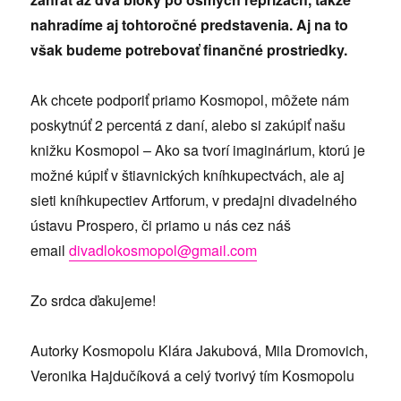
nahradíme aj tohtoročné predstavenia. Aj na to
však budeme potrebovať finančné prostriedky.
Ak chcete podporiť priamo Kosmopol, môžete nám
poskytnúť 2 percentá z daní, alebo si zakúpiť našu
knižku Kosmopol – Ako sa tvorí imaginárium, ktorú je
možné kúpiť v štiavnických kníhkupectvách, ale aj
sieti kníhkupectiev Artforum, v predajni divadelného
ústavu Prospero, či priamo u nás cez náš
email
divadlokosmopol@gmail.com
Zo srdca ďakujeme!
Autorky Kosmopolu Klára Jakubová, Mila Dromovich,
Veronika Hajdučíková a celý tvorivý tím Kosmopolu