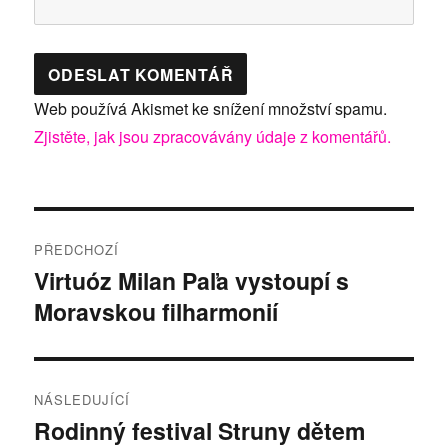
Web používá Akismet ke snížení množství spamu.
Zjistěte, jak jsou zpracovávány údaje z komentářů.
Navigace
PŘEDCHOZÍ
pro
Virtuóz Milan Paľa vystoupí s
Předchozí
Moravskou filharmonií
příspěvek:
příspěvek
NÁSLEDUJÍCÍ
Rodinný festival Struny dětem
Následující