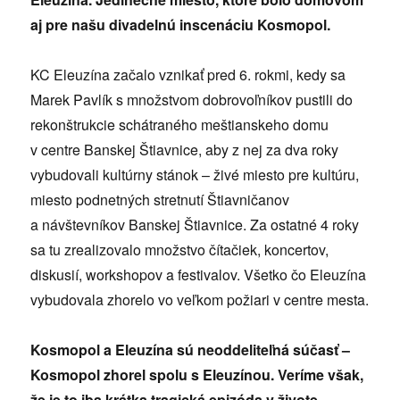
aj pre našu divadelnú inscenáciu Kosmopol.
KC Eleuzína začalo vznikať pred 6. rokmi, kedy sa
Marek Pavlík s množstvom dobrovoľníkov pustili do
rekonštrukcie schátraného meštianskeho domu
v centre Banskej Štiavnice, aby z nej za dva roky
vybudovali kultúrny stánok – živé miesto pre kultúru,
miesto podnetných stretnutí Štiavničanov
a návštevníkov Banskej Štiavnice. Za ostatné 4 roky
sa tu zrealizovalo množstvo čítačiek, koncertov,
diskusií, workshopov a festivalov. Všetko čo Eleuzína
vybudovala zhorelo vo veľkom požiari v centre mesta.
Kosmopol a Eleuzína sú neoddeliteľná súčasť –
Kosmopol zhorel spolu s Eleuzínou. Veríme však,
že je to iba krátka tragická epizóda v živote