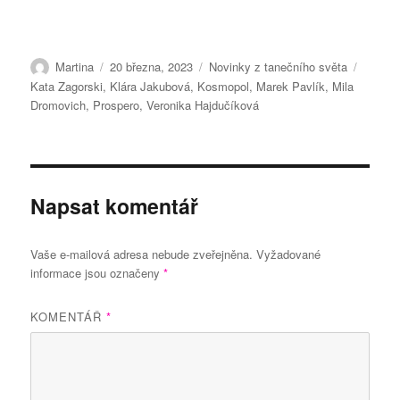
Autor:
Publikováno:
Rubriky:
Štítky:
Martina
20 března, 2023
Novinky z tanečního světa
Kata Zagorski
,
Klára Jakubová
,
Kosmopol
,
Marek Pavlík
,
Mila
Dromovich
,
Prospero
,
Veronika Hajdučíková
Napsat komentář
Vaše e-mailová adresa nebude zveřejněna.
Vyžadované
informace jsou označeny
*
KOMENTÁŘ
*