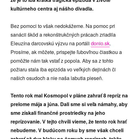
kultúrneho centra aj nášho divadla.
Bez pomoci to však nedokážeme. Na pomoc pri
sanácii škôd a rekonštrukčných prácach zriadila
Eleuzína darcovskú výzvu na portáli
donio.sk
.
Prosíme, ak môžete, prispejte ľubovľnou čiastkou a
pomôžte nám tak vstať z popola. Aby sa z tohto
požiaru stala iba epizóda vo veľkých dejinách či
našich osudoch a nie naša labutia pieseň.
Tento rok mal Kosmopol v pláne zahrať 8 repríz na
prelome mája a júna. Dali sme si veľa námahy, aby
sme získali finančné prostriedky na jeho
reprízovanie. V tejto chvíli vieme, že tento rok hrať
nebudeme. V budúcom roku by sme však chceli
zahrať až dva bloky po ôsmych reprízach, takže