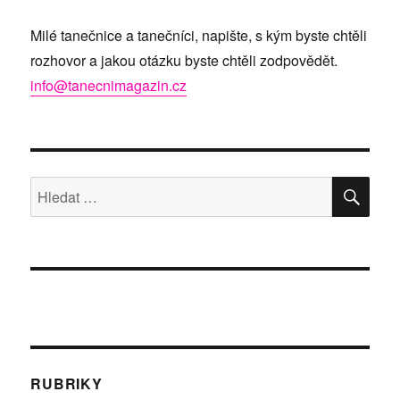
Milé tanečnice a tanečníci, napište, s kým byste chtěli
rozhovor a jakou otázku byste chtěli zodpovědět.
info@tanecnimagazin.cz
HLE
Hledat:
RUBRIKY