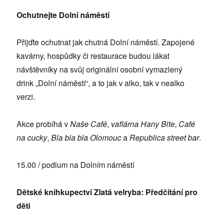
Ochutnejte Dolní náměstí
Přijďte ochutnat jak chutná Dolní náměstí. Zapojené
kavárny, hospůdky či restaurace budou lákat
návštěvníky na svůj originální osobní vymazlený
drink „Dolní náměstí“, a to jak v alko, tak v nealko
verzi.
Akce probíhá v
Naše Café
,
vaflárna Hany Bite
,
Café
na cucky
,
Bla bla bla Olomouc
a
Republica street bar
.
15.00 / podium na Dolním náměstí
Dětské knihkupectví Zlatá velryba: Předčítání pro
děti