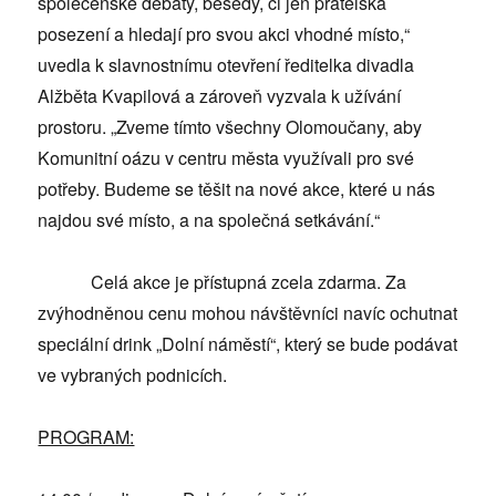
společenské debaty, besedy, či jen přátelská
posezení a hledají pro svou akci vhodné místo,“
uvedla k slavnostnímu otevření ředitelka divadla
Alžběta Kvapilová a zároveň vyzvala k užívání
prostoru. „Zveme tímto všechny Olomoučany, aby
Komunitní oázu v centru města využívali pro své
potřeby. Budeme se těšit na nové akce, které u nás
najdou své místo, a na společná setkávání.“
Celá akce je přístupná zcela zdarma. Za
zvýhodněnou cenu mohou návštěvníci navíc ochutnat
speciální drink „Dolní náměstí“, který se bude podávat
ve vybraných podnicích.
PROGRAM: