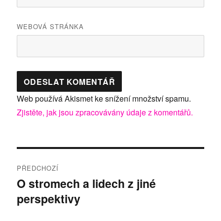
WEBOVÁ STRÁNKA
Web používá Akismet ke snížení množství spamu.
Zjistěte, jak jsou zpracovávány údaje z komentářů.
Navigace
PŘEDCHOZÍ
pro
O stromech a lidech z jiné
Předchozí
perspektivy
příspěvek:
příspěvek