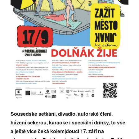
Sousedské setkání, divadlo, autorské čtení,
házení sekerou, karaoke i speciální drinky, to vše
a ještě více čeká kolemjdoucí 17. září na