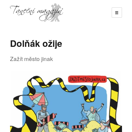
☰
Taneční magazín
Dolňák ožije
Zažít město jinak