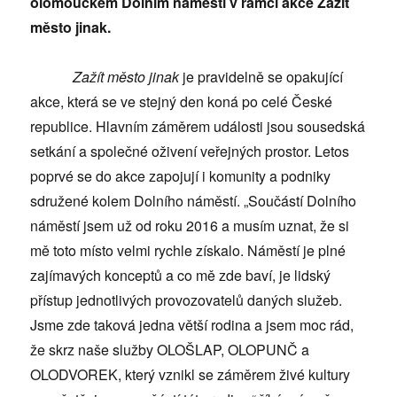
olomouckém Dolním náměstí v rámci akce Zažít
město jinak.
Zažít město jinak
je pravidelně se opakující
akce, která se ve stejný den koná po celé České
republice. Hlavním záměrem události jsou sousedská
setkání a společné oživení veřejných prostor. Letos
poprvé se do akce zapojují i komunity a podniky
sdružené kolem Dolního náměstí. „Součástí Dolního
náměstí jsem už od roku 2016 a musím uznat, že si
mě toto místo velmi rychle získalo. Náměstí je plné
zajímavých konceptů a co mě zde baví, je lidský
přístup jednotlivých provozovatelů daných služeb.
Jsme zde taková jedna větší rodina a jsem moc rád,
že skrz naše služby OLOŠLAP, OLOPUNČ a
OLODVOREK, který vznikl se záměrem živé kultury