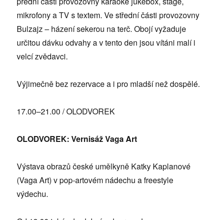
přední části provozovny karaoke jukebox, stage,
mikrofony a TV s textem. Ve střední části provozovny
Bulzajz – házení sekerou na terč. Obojí vyžaduje
určitou dávku odvahy a v tento den jsou vítáni malí i
velcí zvědavci.
Výjimečně bez rezervace a i pro mladší než dospělé.
17.00–21.00 / OLODVOREK
OLODVOREK: Vernisáž Vaga Art
Výstava obrazů české umělkyně Katky Kaplanové
(Vaga Art) v pop-artovém nádechu a freestyle
výdechu.