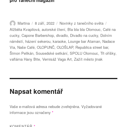
pro Taneční magazín
Autor:
Publikováno:
Rubriky:
Štítky:
Martina
8 září, 2022
Novinky z tanečního světa
Alžběta Kvapilová
,
autorské čtení
,
Bla bla bla Olomouc
,
Café na
cucky
,
Capone Barbershop
,
divadlo
,
Divadlo na cucky
,
Dolním
náměstí
,
házení sekerou
,
karaoke
,
Lounge bar Ataman
,
Nadace
Via
,
Naše Café
,
OLOPUNČ
,
OLOŠLAP
,
Republica street bar
,
Šimon Pelikán
,
Sousedské setkání
,
SPOLU Olomouc
,
Tři oříšky
,
vaflárna Hany Bite
,
Vernisáž Vaga Art
,
Zažít město jinak
Napsat komentář
Vaše e-mailová adresa nebude zveřejněna.
Vyžadované
informace jsou označeny
*
KOMENTÁŘ
*