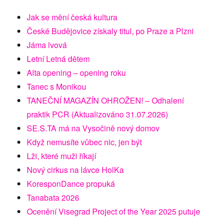
Jak se mění česká kultura
České Budějovice získaly titul, po Praze a Plzni
Jáma lvová
Letní Letná dětem
Alta opening – opening roku
Tanec s Monikou
TANEČNÍ MAGAZÍN OHROŽEN! – Odhalení
praktik PCR (Aktualizováno 31.07.2026)
SE.S.TA má na Vysočině nový domov
Když nemusíte vůbec nic, jen být
Lži, které muži říkají
Nový cirkus na lávce HolKa
KoresponDance propuká
Tanabata 2026
Ocenění Visegrad Project of the Year 2025 putuje