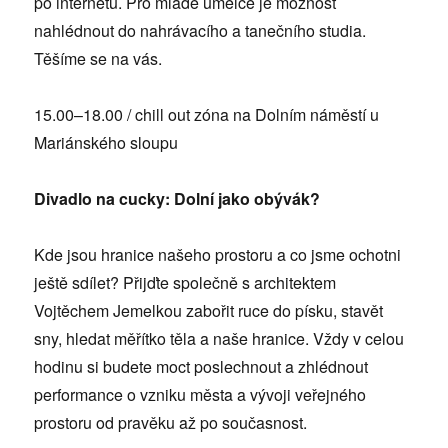
po internetu. Pro mladé umělce je možnost
nahlédnout do nahrávacího a tanečního studia.
Těšíme se na vás.
15.00–18.00 / chill out zóna na Dolním náměstí u
Mariánského sloupu
Divadlo na cucky: Dolní jako obývák?
Kde jsou hranice našeho prostoru a co jsme ochotni
ještě sdílet? Přijďte společně s architektem
Vojtěchem Jemelkou zabořit ruce do písku, stavět
sny, hledat měřítko těla a naše hranice. Vždy v celou
hodinu si budete moct poslechnout a zhlédnout
performance o vzniku města a vývoji veřejného
prostoru od pravěku až po současnost.