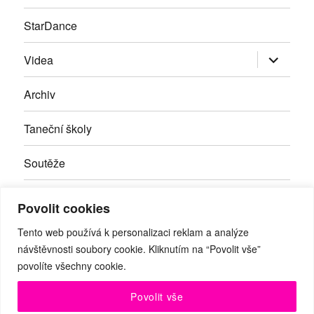
StarDance
Zobrazit
Videa
podřazen
položky
Archiv
Taneční školy
Soutěže
Inzerce
Povolit cookies
Kontakty
Tento web používá k personalizaci reklam a analýze
návštěvnosti soubory cookie. Kliknutím na “Povolit vše”
povolíte všechny cookie.
Facebook
RSS
Youtube
Povolit vše