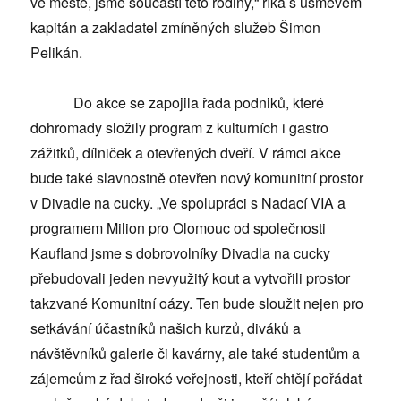
ve městě, jsme součástí této rodiny,“ říká s úsměvem
kapitán a zakladatel zmíněných služeb Šimon
Pelikán.
Do akce se zapojila řada podniků, které
dohromady složily program z kulturních i gastro
zážitků, dílniček a otevřených dveří. V rámci akce
bude také slavnostně otevřen nový komunitní prostor
v Divadle na cucky. „Ve spolupráci s Nadací VIA a
programem Milion pro Olomouc od společnosti
Kaufland jsme s dobrovolníky Divadla na cucky
přebudovali jeden nevyužitý kout a vytvořili prostor
takzvané Komunitní oázy. Ten bude sloužit nejen pro
setkávání účastníků našich kurzů, diváků a
návštěvníků galerie či kavárny, ale také studentům a
zájemcům z řad široké veřejnosti, kteří chtějí pořádat