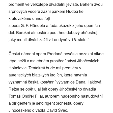
proměnit ve velkolepé divadelní jeviště. Během dvou
srpnových večerů zazní parkem Hudba ke
královskému ohňostroji
z pera G. F. Händela a řada ukázek z jeho operních
děl. Barokní atmosféru podtrhne dobový ohňostroj,
jaký mohli diváci zažít v Londýně v 18. století.
Česká národní opera Prodaná nevěsta nezazní nikde
lépe nežli v malebném prostředí návsi Jihočeských
Holašovic. Tentokrát bude mít premiéru v
autentických blatských krojích, které navrhla
významná česká kostýmní výtvarnice Dana Haklová.
Režie se opět ujal šéf opery Jihočeského divadla
Tomáš Ondřej Pilař, autorem hudebního nastudování
a dirigentem je šéfdirigent orchestru opery
Jihočeského divadla David Švec.