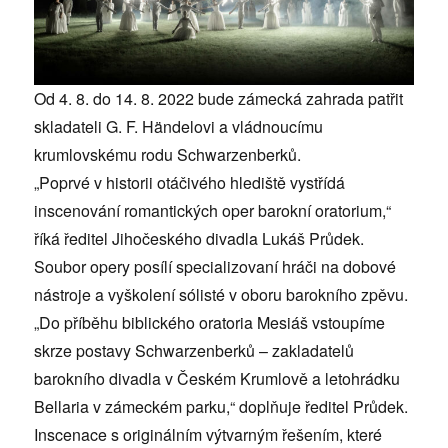
Od 4. 8. do 14. 8. 2022 bude zámecká zahrada patřit
skladateli G. F. Händelovi a vládnoucímu
krumlovskému rodu Schwarzenberků.
„Poprvé v historii otáčivého hlediště vystřídá
inscenování romantických oper barokní oratorium,“
říká ředitel Jihočeského divadla Lukáš Průdek.
Soubor opery posílí specializovaní hráči na dobové
nástroje a vyškolení sólisté v oboru barokního zpěvu.
„Do příběhu biblického oratoria Mesiáš vstoupíme
skrze postavy Schwarzenberků – zakladatelů
barokního divadla v Českém Krumlově a letohrádku
Bellaria v zámeckém parku,“ doplňuje ředitel Průdek.
Inscenace s originálním výtvarným řešením, které