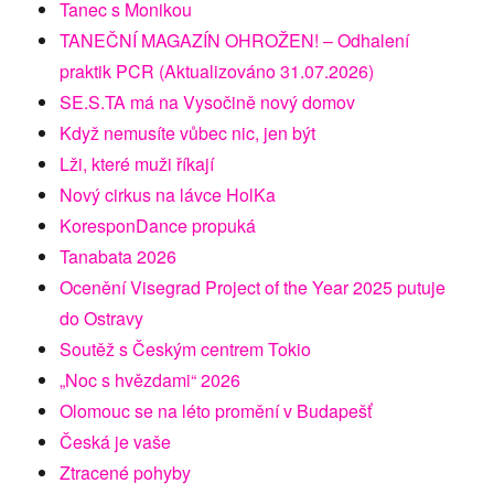
Tanec s Monikou
TANEČNÍ MAGAZÍN OHROŽEN! – Odhalení
praktik PCR (Aktualizováno 31.07.2026)
SE.S.TA má na Vysočině nový domov
Když nemusíte vůbec nic, jen být
Lži, které muži říkají
Nový cirkus na lávce HolKa
KoresponDance propuká
Tanabata 2026
Ocenění Visegrad Project of the Year 2025 putuje
do Ostravy
Soutěž s Českým centrem Tokio
„Noc s hvězdami“ 2026
Olomouc se na léto promění v Budapešť
Česká je vaše
Ztracené pohyby