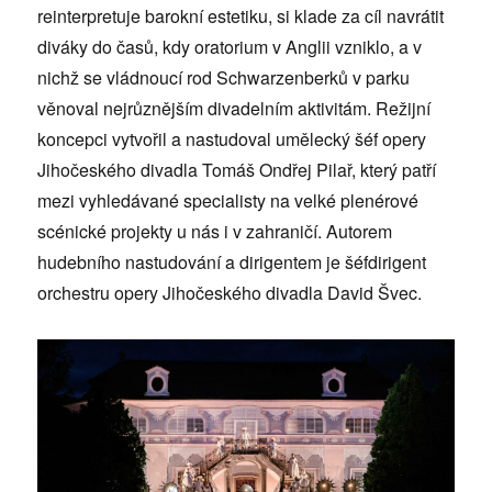
reinterpretuje barokní estetiku, si klade za cíl navrátit
diváky do časů, kdy oratorium v Anglii vzniklo, a v
nichž se vládnoucí rod Schwarzenberků v parku
věnoval nejrůznějším divadelním aktivitám. Režijní
koncepci vytvořil a nastudoval umělecký šéf opery
Jihočeského divadla Tomáš Ondřej Pilař, který patří
mezi vyhledávané specialisty na velké plenérové
scénické projekty u nás i v zahraničí. Autorem
hudebního nastudování a dirigentem je šéfdirigent
orchestru opery Jihočeského divadla David Švec.