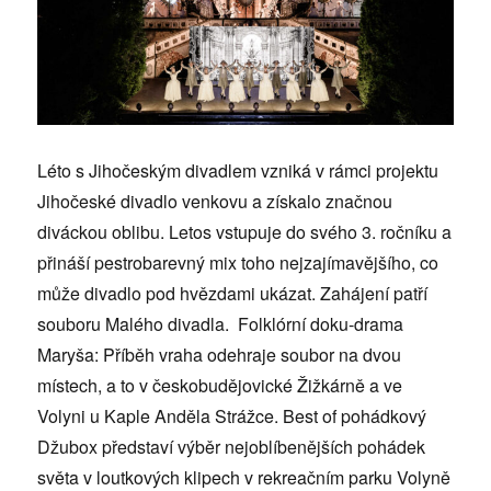
Léto s Jihočeským divadlem vzniká v rámci projektu
Jihočeské divadlo venkovu a získalo značnou
diváckou oblibu. Letos vstupuje do svého 3. ročníku a
přináší pestrobarevný mix toho nejzajímavějšího, co
může divadlo pod hvězdami ukázat. Zahájení patří
souboru Malého divadla. Folklórní doku-drama
Maryša: Příběh vraha odehraje soubor na dvou
místech, a to v českobudějovické Žižkárně a ve
Volyni u Kaple Anděla Strážce. Best of pohádkový
Džubox představí výběr nejoblíbenějších pohádek
světa v loutkových klipech v rekreačním parku Volyně