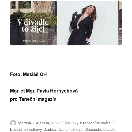
Foto: Mesiáš OH
Mgr. et Mgr. Pavla Hornychová
pro Taneční magazín
Autor:
Publikováno:
Rubriky:
Štítky:
Martina
4 srpna, 2022
Novinky z tanečního světa
Best of pohádkový Džubox
,
Dana Haklová
,
Jihočeské divadlo
,