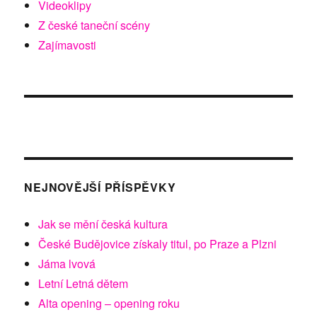
Videoklipy
Z české taneční scény
Zajímavosti
NEJNOVĚJŠÍ PŘÍSPĚVKY
Jak se mění česká kultura
České Budějovice získaly titul, po Praze a Plzni
Jáma lvová
Letní Letná dětem
Alta opening – opening roku