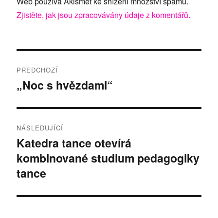
Web používá Akismet ke snížení množství spamu.
Zjistěte, jak jsou zpracovávány údaje z komentářů.
Navigace
PŘEDCHOZÍ
pro
„Noc s hvězdami“
Předchozí
příspěvek:
příspěvek
NÁSLEDUJÍCÍ
Katedra tance otevírá
Následující
kombinované studium pedagogiky
příspěvek:
tance