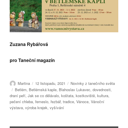
Zuzana Rybářová
pro Taneční magazín
Autor:
Publikováno:
Rubriky:
Martina
12 listopadu, 2021
Novinky z tanečního světa
Štítky:
Betlém
,
Betlémská kaple
,
Blahoslav Lukavec
,
dovednosti
,
draní peří
,
Jak se co dělávalo
,
koštata
,
kostkoviště
,
kultura
,
pečení chleba
,
řemeslo
,
řezbář
,
tradice
,
Vánoce
,
Vánoční
výstava
,
výroba krajek
,
vyšívání