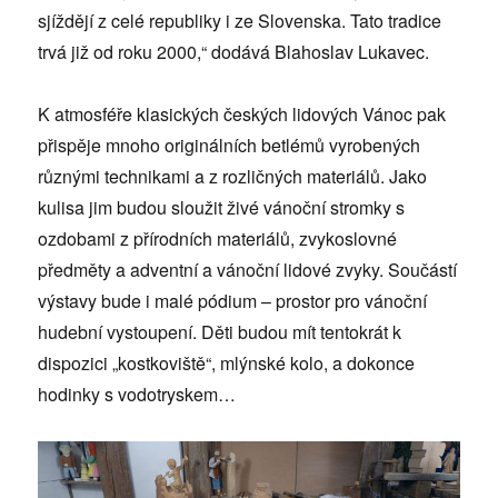
sjíždějí z celé republiky i ze Slovenska. Tato tradice
trvá již od roku 2000,“ dodává Blahoslav Lukavec.
K atmosféře klasických českých lidových Vánoc pak
přispěje mnoho originálních betlémů vyrobených
různými technikami a z rozličných materiálů. Jako
kulisa jim budou sloužit živé vánoční stromky s
ozdobami z přírodních materiálů, zvykoslovné
předměty a adventní a vánoční lidové zvyky. Součástí
výstavy bude i malé pódium – prostor pro vánoční
hudební vystoupení. Děti budou mít tentokrát k
dispozici „kostkoviště“, mlýnské kolo, a dokonce
hodinky s vodotryskem…