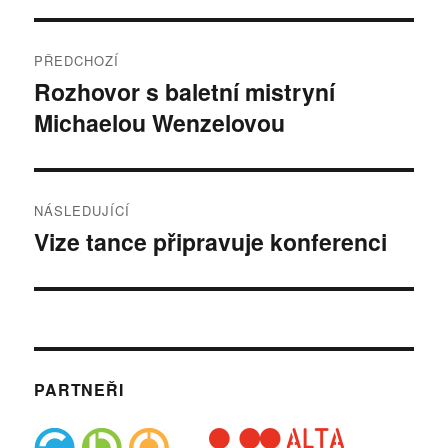
Navigace
PŘEDCHOZÍ
pro
Rozhovor s baletní mistryní
Předchozí
Michaelou Wenzelovou
příspěvek:
příspěvek
NÁSLEDUJÍCÍ
Vize tance připravuje konferenci
Následující
příspěvek:
PARTNEŘI