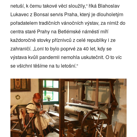
netuší, k čemu takové věci sloužily,“ říká Blahoslav
Lukavec z Bonsai servis Praha, který je dlouholetým
pořadatelem tradičních vánočních výstav, za nimiž do
centra staré Prahy na Betlémské náměstí míří
každoročně stovky příznivců z celé republiky i ze
zahraničí. „Loni to bylo poprvé za 40 let, kdy se
výstava kvůli pandemii nemohla uskutečnit. O to víc
se všichni těšíme na tu letošní.“