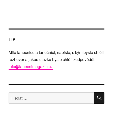
TIP
Milé tanečnice a tanečníci, napište, s kým byste chtěli
rozhovor a jakou otázku byste chtěli zodpovědět.
info@tanecnimagazin.cz
HLE
Hledat: