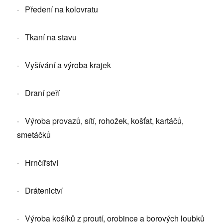
· Předení na kolovratu
· Tkaní na stavu
· Vyšívání a výroba krajek
· Draní peří
· Výroba provazů, sítí, rohožek, košťat, kartáčů,
smetáčků
· Hrnčířství
· Drátenictví
· Výroba košíků z proutí, orobince a borových loubků