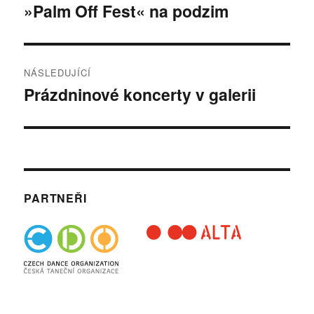
pro
»Palm Off Fest« na podzim
Předchozí
příspěvek:
příspěvek
NÁSLEDUJÍCÍ
Prázdninové koncerty v galerii
Následující
příspěvek:
PARTNEŘI