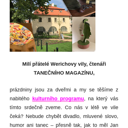
Milí přátelé Werichovy vily,
čtenáři
TANEČNÍHO MAGAZÍNU,
prázdniny jsou za dveřmi a my se těšíme z
nabitého
kulturního programu
, na který vás
tímto srdečně zveme. Co nás v létě ve vile
čeká? Nebude chybět divadlo, mluvené slovo,
humor ani tanec – přesně tak, jak to měl Jan