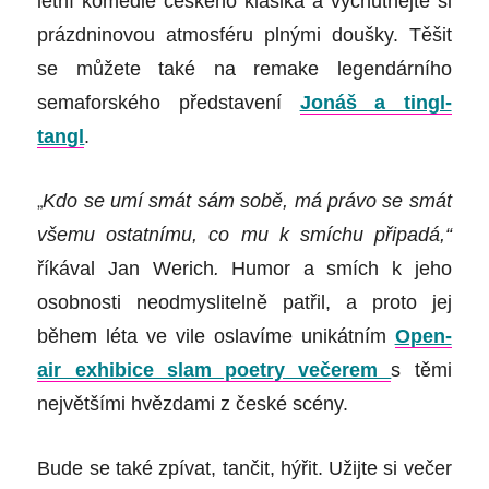
letní komedie českého klasika a vychutnejte si
prázdninovou atmosféru plnými doušky. Těšit
se můžete také na remake legendárního
semaforského představení
Jonáš a tingl-
tangl
.
„
Kdo se umí smát sám sobě, má právo se smát
všemu ostatnímu, co mu k smíchu připadá,“
říkával Jan Werich
.
Humor a smích k jeho
osobnosti neodmyslitelně patřil, a proto jej
během léta ve vile oslavíme unikátním
Open-
air exhibice slam poetry večerem
s těmi
největšími hvězdami z české scény.
Bude se také zpívat, tančit, hýřit. Užijte si večer