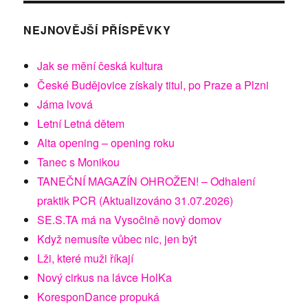
NEJNOVĚJŠÍ PŘÍSPĚVKY
Jak se mění česká kultura
České Budějovice získaly titul, po Praze a Plzni
Jáma lvová
Letní Letná dětem
Alta opening – opening roku
Tanec s Monikou
TANEČNÍ MAGAZÍN OHROŽEN! – Odhalení
praktik PCR (Aktualizováno 31.07.2026)
SE.S.TA má na Vysočině nový domov
Když nemusíte vůbec nic, jen být
Lži, které muži říkají
Nový cirkus na lávce HolKa
KoresponDance propuká