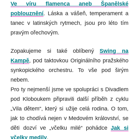
Ve víru flamenca aneb Španělské
poblouznění
. Láska a vášeň, temperament a
tanec v latinských rytmech, jsou pro léto tím
pravým ořechovým.
Zopakujeme si také oblíbený
Swing na
Kampě
, pod taktovkou Originálního pražského
synkopického orchestru. To vše pod širým
nebem.
Pro ty nejmenší jsme ve spolupráci s Divadlem
pod Kloboukem připravili další příběh z cyklu
„Vila dětem“, který si užije celá rodina. O tom,
jak to chodí
vá nejen
v Medovém království, se
děti dozví ve „včelku milé“ pohádce
Jak si
včelky medily
.