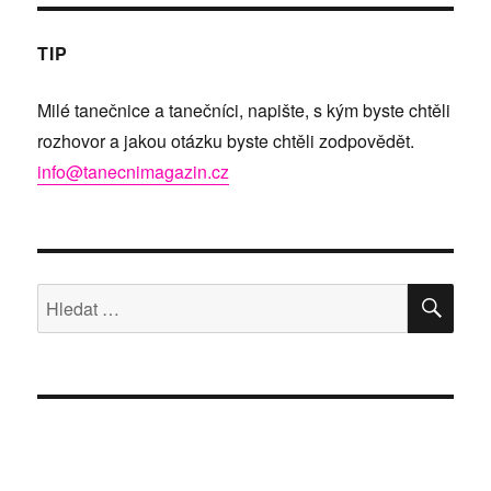
TIP
Milé tanečnice a tanečníci, napište, s kým byste chtěli
rozhovor a jakou otázku byste chtěli zodpovědět.
info@tanecnimagazin.cz
HLE
Hledat: