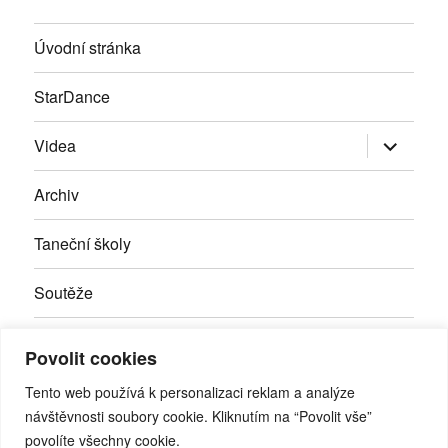
Úvodní stránka
StarDance
Zobrazit
Videa
podřazen
položky
Archiv
Taneční školy
Soutěže
Inzerce
Povolit cookies
Kontakty
Tento web používá k personalizaci reklam a analýze
návštěvnosti soubory cookie. Kliknutím na “Povolit vše”
povolíte všechny cookie.