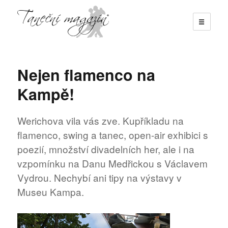
☰
Taneční magazín
Nejen flamenco na
Kampě!
Werichova vila vás zve. Kupříkladu na
flamenco, swing a tanec, open-air exhibici s
poezií, množství divadelních her, ale i na
vzpomínku na Danu Medřickou s Václavem
Vydrou. Nechybí ani tipy na výstavy v
Museu Kampa.