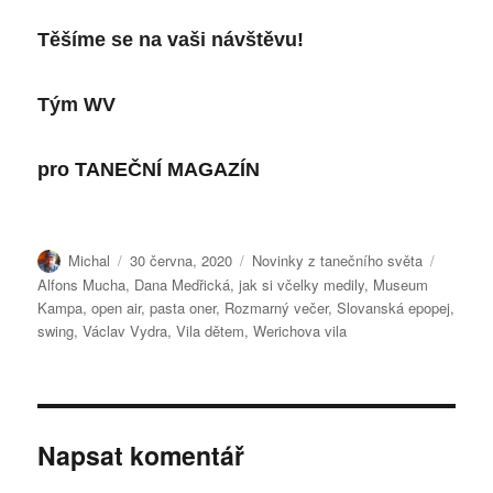
Těšíme se na vaši návštěvu!
Tým WV
pro
TANEČNÍ MAGAZÍN
Autor:
Publikováno:
Rubriky:
Štítky:
Michal
30 června, 2020
Novinky z tanečního světa
Alfons Mucha
,
Dana Medřická
,
jak si včelky medily
,
Museum
Kampa
,
open air
,
pasta oner
,
Rozmarný večer
,
Slovanská epopej
,
swing
,
Václav Vydra
,
Vila dětem
,
Werichova vila
Napsat komentář