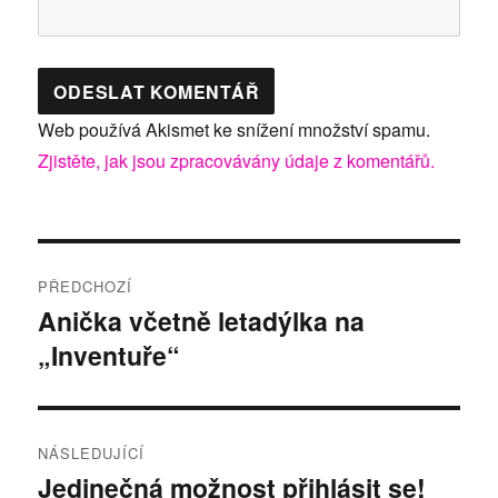
Web používá Akismet ke snížení množství spamu.
Zjistěte, jak jsou zpracovávány údaje z komentářů.
Navigace
PŘEDCHOZÍ
pro
Anička včetně letadýlka na
Předchozí
„Inventuře“
příspěvek:
příspěvek
NÁSLEDUJÍCÍ
Jedinečná možnost přihlásit se!
Následující