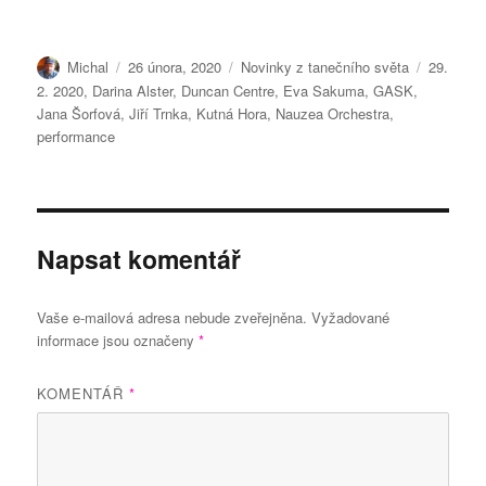
Autor:
Publikováno:
Rubriky:
Štítky:
Michal
26 února, 2020
Novinky z tanečního světa
29.
2. 2020
,
Darina Alster
,
Duncan Centre
,
Eva Sakuma
,
GASK
,
Jana Šorfová
,
Jiří Trnka
,
Kutná Hora
,
Nauzea Orchestra
,
performance
Napsat komentář
Vaše e-mailová adresa nebude zveřejněna.
Vyžadované
informace jsou označeny
*
KOMENTÁŘ
*