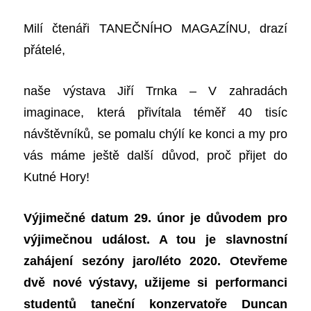
Milí čtenáři TANEČNÍHO MAGAZÍNU, drazí
přátelé,
naše výstava Jiří Trnka – V zahradách
imaginace, která přivítala téměř 40 tisíc
návštěvníků, se pomalu chýlí ke konci a my pro
vás máme ještě další důvod, proč přijet do
Kutné Hory!
Výjimečné datum 29. únor je důvodem pro
výjimečnou událost. A tou je slavnostní
zahájení sezóny jaro/léto 2020. Otevřeme
dvě nové výstavy, užijeme si performanci
studentů taneční konzervatoře Duncan