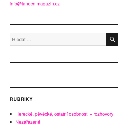
info@tanecnimagazin.cz
HLE
Hledat:
RUBRIKY
Herecké, pěvěcké, ostatní osobnosti – rozhovory
Nezařazené