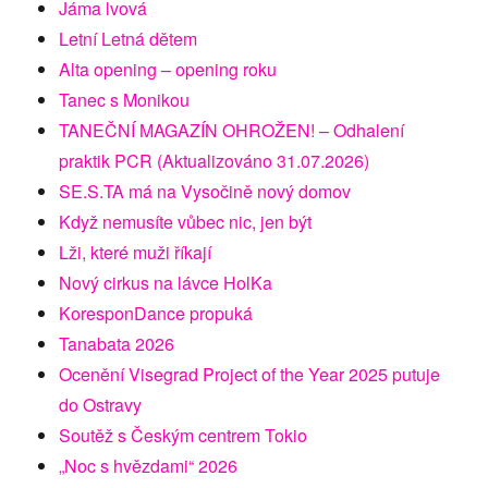
Jáma lvová
Letní Letná dětem
Alta opening – opening roku
Tanec s Monikou
TANEČNÍ MAGAZÍN OHROŽEN! – Odhalení
praktik PCR (Aktualizováno 31.07.2026)
SE.S.TA má na Vysočině nový domov
Když nemusíte vůbec nic, jen být
Lži, které muži říkají
Nový cirkus na lávce HolKa
KoresponDance propuká
Tanabata 2026
Ocenění Visegrad Project of the Year 2025 putuje
do Ostravy
Soutěž s Českým centrem Tokio
„Noc s hvězdami“ 2026