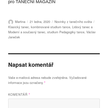
pro TANEČNÍ MAGAZÍN
Autor:
Publikováno:
Rubriky:
Štítky:
Martina
21 ledna, 2020
Novinky z tanečního světa
Klasický tanec
,
kombinované studium tance
,
Lidový tanec a
Moderní a současný tanec
,
studium Pedagogiky tance
,
Václav
Janeček
Napsat komentář
Vaše e-mailová adresa nebude zveřejněna.
Vyžadované
informace jsou označeny
*
KOMENTÁŘ
*