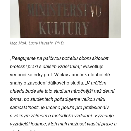
Mgr. MgA. Lucie Hayashi, Ph.D.
„Reagujeme na palčivou potřebu oboru skloubit
profesní praxi s dalším vzděláním,“
vysvětluje
vedoucí katedry prof. Václav Janeček dlouholeté
snahy o zavedení dálkového studia.
„V určitém
ohledu bude ale toto studium náročnější než denní
forma, po studentech požadujeme velkou míru
samostatnosti, je určeno pouze pro profesionály
s vážným zájmem o metodické vzdělání. Vyžaduje
vyzrálejší jedince, kteří mají možnost vlastní praxe a