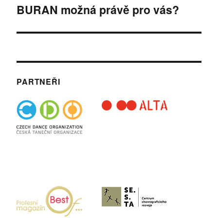
BURAN možná právě pro vás?
Následující
příspěvek:
PARTNEŘI