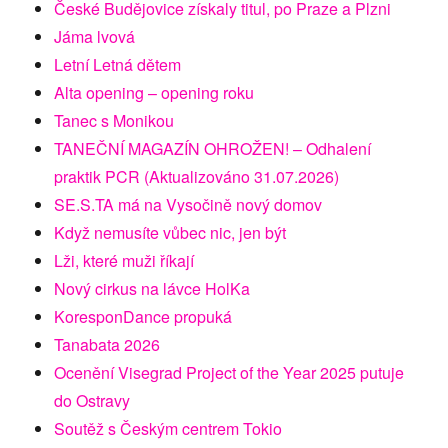
České Budějovice získaly titul, po Praze a Plzni
Jáma lvová
Letní Letná dětem
Alta opening – opening roku
Tanec s Monikou
TANEČNÍ MAGAZÍN OHROŽEN! – Odhalení
praktik PCR (Aktualizováno 31.07.2026)
SE.S.TA má na Vysočině nový domov
Když nemusíte vůbec nic, jen být
Lži, které muži říkají
Nový cirkus na lávce HolKa
KoresponDance propuká
Tanabata 2026
Ocenění Visegrad Project of the Year 2025 putuje
do Ostravy
Soutěž s Českým centrem Tokio