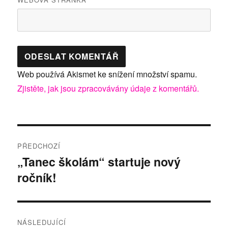
Web používá Akismet ke snížení množství spamu.
Zjistěte, jak jsou zpracovávány údaje z komentářů.
Navigace
PŘEDCHOZÍ
pro
„Tanec školám“ startuje nový
Předchozí
ročník!
příspěvek:
příspěvek
NÁSLEDUJÍCÍ