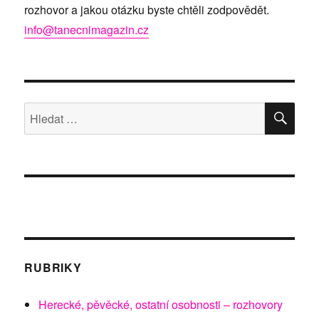
rozhovor a jakou otázku byste chtěli zodpovědět.
info@tanecnimagazin.cz
HLE
Hledat:
RUBRIKY
Herecké, pěvěcké, ostatní osobnosti – rozhovory