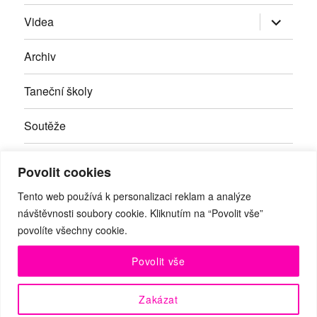
Zobrazit
Videa
podřazen
položky
Archiv
Taneční školy
Soutěže
Inzerce
Povolit cookies
Kontakty
Tento web používá k personalizaci reklam a analýze
návštěvnosti soubory cookie. Kliknutím na “Povolit vše”
povolíte všechny cookie.
Facebook
RSS
Youtube
Povolit vše
© Taneční magazín, z.s. | Branická 69/66, Braník, 147 00 Praha
Zakázat
4 | IČO: 27059821