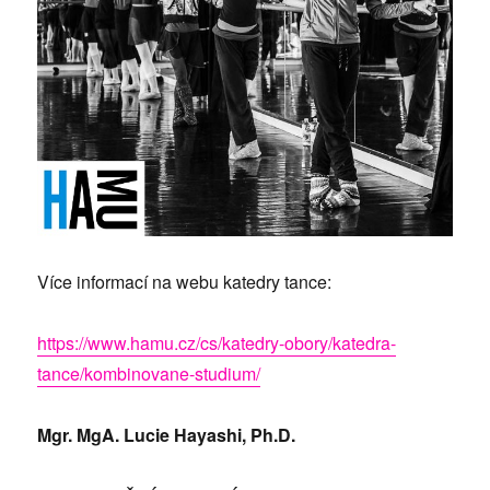
Více informací na webu katedry tance:
https://www.hamu.cz/cs/katedry-obory/katedra-
tance/kombinovane-studium/
Mgr. MgA. Lucie Hayashi, Ph.D.