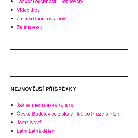
Taneční osobnosti – rozhovory
Videoklipy
Z české taneční scény
Zajímavosti
NEJNOVĚJŠÍ PŘÍSPĚVKY
Jak se mění česká kultura
České Budějovice získaly titul, po Praze a Plzni
Jáma lvová
Letní Letná dětem