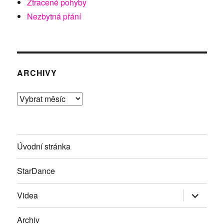
Ztracené pohyby
Nezbytná přání
ARCHIVY
Archivy
Úvodní stránka
StarDance
Zobrazit
Videa
podřazen
položky
Archiv