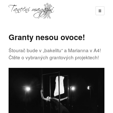
☰
Taneční magazín
Granty nesou ovoce!
Štourač bude v „bakelitu“ a Marianna v A4!
Čtěte o vybraných grantových projektech!