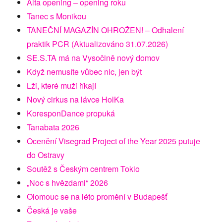
Alta opening – opening roku
Tanec s Monikou
TANEČNÍ MAGAZÍN OHROŽEN! – Odhalení
praktik PCR (Aktualizováno 31.07.2026)
SE.S.TA má na Vysočině nový domov
Když nemusíte vůbec nic, jen být
Lži, které muži říkají
Nový cirkus na lávce HolKa
KoresponDance propuká
Tanabata 2026
Ocenění Visegrad Project of the Year 2025 putuje
do Ostravy
Soutěž s Českým centrem Tokio
„Noc s hvězdami“ 2026
Olomouc se na léto promění v Budapešť
Česká je vaše