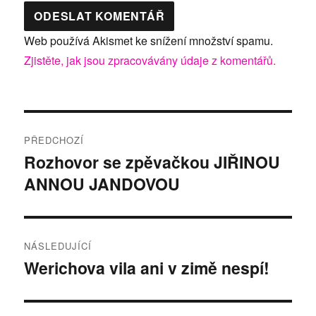
Web používá Akismet ke snížení množství spamu.
Zjistěte, jak jsou zpracovávány údaje z komentářů.
Navigace
PŘEDCHOZÍ
pro
Rozhovor se zpěvačkou JIŘINOU
Předchozí
ANNOU JANDOVOU
příspěvek:
příspěvek
NÁSLEDUJÍCÍ
Werichova vila ani v zimě nespí!
Následující
příspěvek: