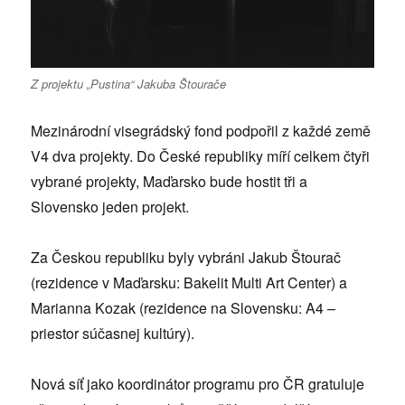
Z projektu „Pustina“ Jakuba Štourače
Mezinárodní visegrádský fond podpořil z každé země
V4 dva projekty. Do České republiky míří celkem čtyři
vybrané projekty, Maďarsko bude hostit tři a
Slovensko jeden projekt.
Za Českou republiku byly vybráni Jakub Štourač
(rezidence v Maďarsku: Bakelit Multi Art Center) a
Marianna Kozak (rezidence na Slovensku: A4 –
priestor súčasnej kultúry).
Nová síť jako koordinátor programu pro ČR gratuluje