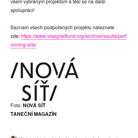
všem vybraným projektům a těší se na další
spolupráci!
Seznam všech podpořených projektu naleznete
zde:
https://www.visegradfund.org/archive/results/perf
orming-arts/
Foto:
NOVÁ SÍŤ
TANEČNÍ MAGAZÍN