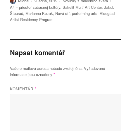
Autor:
Publikováno:
Rubriky:
Štítky:
Michal
9 ledna, 2019
Novinky z tanečního světa
A4 – priestor súčasnej kultúry
,
Bakelit Multi Art Center
,
Jakub
Štourač
,
Marianna Kozak
,
Nová síť
,
performing arts
,
Visegrad
Artist Residency Program
Napsat komentář
Vaše e-mailová adresa nebude zveřejněna.
Vyžadované
informace jsou označeny
*
KOMENTÁŘ
*