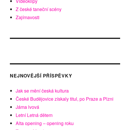
Videoklipy
Z české taneční scény
Zajímavosti
NEJNOVĚJŠÍ PŘÍSPĚVKY
Jak se mění česká kultura
České Budějovice získaly titul, po Praze a Plzni
Jáma lvová
Letní Letná dětem
Alta opening – opening roku