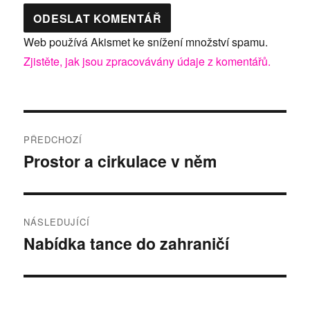
Web používá Akismet ke snížení množství spamu.
Zjistěte, jak jsou zpracovávány údaje z komentářů.
Navigace
PŘEDCHOZÍ
pro
Prostor a cirkulace v něm
Předchozí
příspěvek:
příspěvek
NÁSLEDUJÍCÍ
Nabídka tance do zahraničí
Následující
příspěvek: