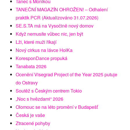
Tanec s Monikou
TANEČNÍ MAGAZÍN OHROŽEN! – Odhalení
praktik PCR (Aktualizováno 31.07.2026)
SE.S.TA má na Vysočině nový domov
Když nemusíte vůbec nic, jen být
Lži, které muži říkají
Nový cirkus na lávce HolKa
KoresponDance propuká
Tanabata 2026
Ocenění Visegrad Project of the Year 2025 putuje
do Ostravy
Soutěž s Českým centrem Tokio
„Noc s hvězdami“ 2026
Olomouc se na léto promění v Budapešť
Česká je vaše
Ztracené pohyby