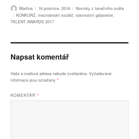
Autor:
Publikováno:
Rubriky:
Martina
16 prosince, 2016
Novinky z tanečního světa
Štítky:
KONKURZ
,
mezinárodní soutěž
,
slavnostní galavečer
,
TALENT AWARDS 2017
Napsat komentář
Vaše e-mailová adresa nebude zveřejněna.
Vyžadované
informace jsou označeny
*
KOMENTÁŘ
*