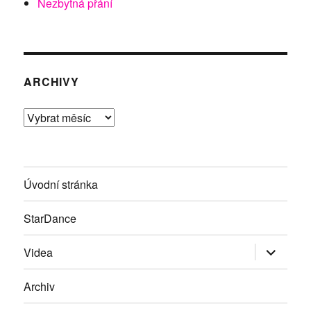
Nezbytná přání
ARCHIVY
Archivy
Úvodní stránka
StarDance
Zobrazit
Videa
podřazen
položky
Archiv