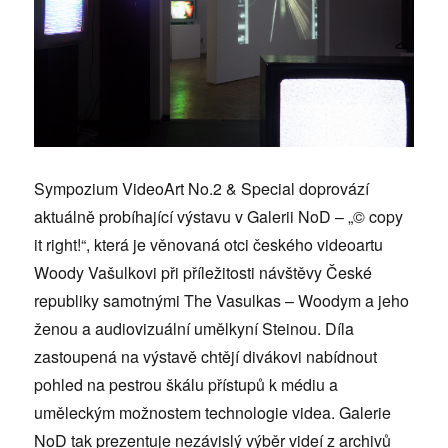
Sympozium VideoArt No.2 & Special doprovází
aktuálně probíhající výstavu v Galerii NoD – „© copy
it right!“, která je věnovaná otci českého videoartu
Woody Vašulkovi při příležitosti návštěvy České
republiky samotnými The Vasulkas – Woodym a jeho
ženou a audiovizuální umělkyní Steinou. Díla
zastoupená na výstavě chtějí divákovi nabídnout
pohled na pestrou škálu přístupů k médiu a
uměleckým možnostem technologie videa. Galerie
NoD tak prezentuje nezávislý výběr videí z archivů