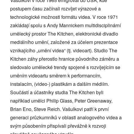
Vašulkovi v roce 1965 emigroval do USA, kde
postupem času začínali rozvíjet výrazové a
technologické možnosti formátu videa. V roce 1971
zakládají spolu s Andy Mannickem multidisciplinární
umělecký prostor The Kitchen, elektronické divadlo
mediálního umění, založené za účelem prezentace
vznikajícího „umění videa“ (tj. videoart). Studio The
Kitchen záhy přerostlo hranice původního záměru a
sledovalo umělecké trendy spojené s rozvíjejícím se
uměním videoartu směrem k performancím,
instalacím, (video-) plastikám a dalším médiím.
Součástí a účastníky studia The Kitchen byli
například umělci Philip Glass, Peter Greenaway,
Brian Eno, Steve Reich. Vašulkovi patří k první
generaci průzkumníků v oblasti analogového videa a
svým působením přispívali převážně k rozvoji