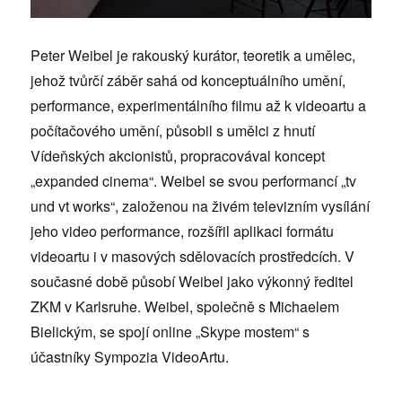
Peter Weibel je rakouský kurátor, teoretik a umělec,
jehož tvůrčí záběr sahá od konceptuálního umění,
performance, experimentálního filmu až k videoartu a
počítačového umění, působil s umělci z hnutí
Vídeňských akcionistů, propracovával koncept
„expanded cinema“. Weibel se svou performancí „tv
und vt works“, založenou na živém televizním vysílání
jeho video performance, rozšířil aplikaci formátu
videoartu i v masových sdělovacích prostředcích. V
současné době působí Weibel jako výkonný ředitel
ZKM v Karlsruhe. Weibel, společně s Michaelem
Bielickým, se spojí online „Skype mostem“ s
účastníky Sympozia VideoArtu.