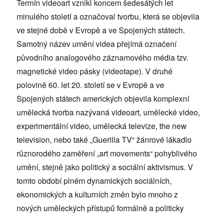
Termín videoart vznikl koncem šedesátých let
minulého století a označoval tvorbu, která se objevila
ve stejné době v Evropě a ve Spojených státech.
Samotný název umění videa přejímá označení
původního analogového záznamového média tzv.
magnetické video pásky (videotape). V druhé
polovině 60. let 20. století se v Evropě a ve
Spojených státech amerických objevila komplexní
umělecká tvorba nazývaná videoart, umělecké video,
experimentální video, umělecká televize, the new
television, nebo také „Guerilla TV“ žánrové lákadlo
různorodého zaměření „art movements“ pohyblivého
umění, stejně jako politický a sociální aktivismus. V
tomto období plném dynamických sociálních,
ekonomických a kulturních změn bylo mnoho z
nových uměleckých přístupů formálně a politicky