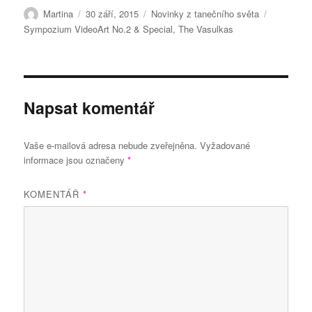
Autor:
Publikováno:
Rubriky:
Štítky:
Martina
30 září, 2015
Novinky z tanečního světa
Sympozium VideoArt No.2 & Special
,
The Vasulkas
Napsat komentář
Vaše e-mailová adresa nebude zveřejněna.
Vyžadované
informace jsou označeny
*
KOMENTÁŘ
*