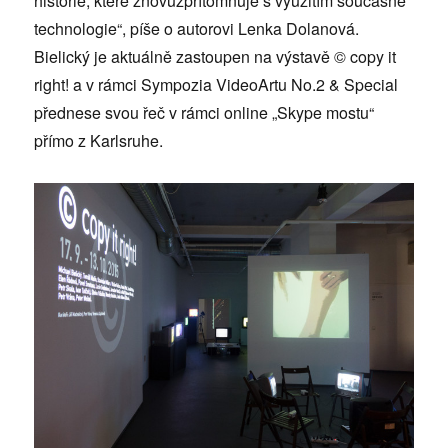
historie, které znovuzpřítomňuje s využitím současné
technologie“, píše o autorovi Lenka Dolanová.
Bielický je aktuálně zastoupen na výstavě © copy it
right! a v rámci Sympozia VideoArtu No.2 & Special
přednese svou řeč v rámci online „Skype mostu“
přímo z Karlsruhe.