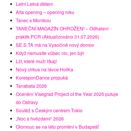
Letní Letná dětem
Alta opening – opening roku
Tanec s Monikou
TANEČNÍ MAGAZÍN OHROŽEN! – Odhalení
praktik PCR (Aktualizováno 31.07.2026)
SE.S.TA má na Vysočině nový domov
Když nemusíte vůbec nic, jen být
Lži, které muži říkají
Nový cirkus na lávce HolKa
KoresponDance propuká
Tanabata 2026
Ocenění Visegrad Project of the Year 2025 putuje
do Ostravy
Soutěž s Českým centrem Tokio
„Noc s hvězdami“ 2026
Olomouc se na léto promění v Budapešť