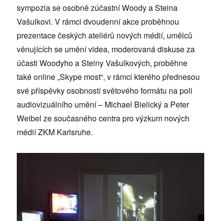
sympozia se osobně zúčastní Woody a Steina
Vašulkovi. V rámci dvoudenní akce proběhnou
prezentace českých ateliérů nových médií, umělců
věnujících se umění videa, moderovaná diskuse za
účasti Woodyho a Steiny Vašulkových, proběhne
také online „Skype most“, v rámci kterého přednesou
své příspěvky osobností světového formátu na poli
audiovizuálního umění – Michael Bielický a Peter
Weibel ze současného centra pro výzkum nových
médií ZKM Karlsruhe.