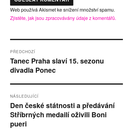
Web používá Akismet ke snížení množství spamu.
Zjistěte, jak jsou zpracovávány údaje z komentářů.
Navigace
PŘEDCHOZÍ
pro
Tanec Praha slaví 15. sezonu
Předchozí
divadla Ponec
příspěvek:
příspěvek
NÁSLEDUJÍCÍ
Den české státnosti a předávání
Následující
Stříbrných medailí oživili Boni
příspěvek:
pueri