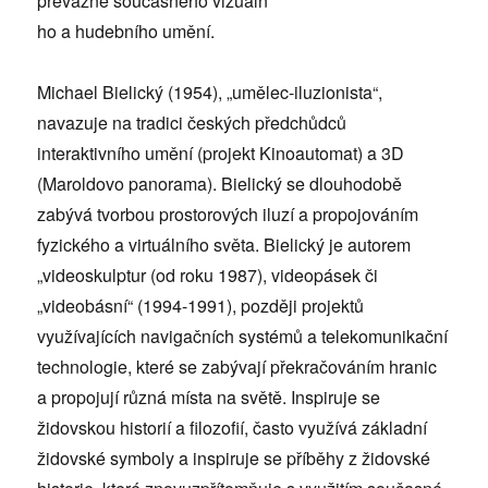
převážně současného vizuáln
ho a hudebního umění.
Michael Bielický (1954), „umělec-iluzionista“,
navazuje na tradici českých předchůdců
interaktivního umění (projekt Kinoautomat) a 3D
(Maroldovo panorama). Bielický se dlouhodobě
zabývá tvorbou prostorových iluzí a propojováním
fyzického a virtuálního světa. Bielický je autorem
„videoskulptur (od roku 1987), videopásek či
„videobásní“ (1994-1991), později projektů
využívajících navigačních systémů a telekomunikační
technologie, které se zabývají překračováním hranic
a propojují různá místa na světě. Inspiruje se
židovskou historií a filozofií, často využívá základní
židovské symboly a inspiruje se příběhy z židovské