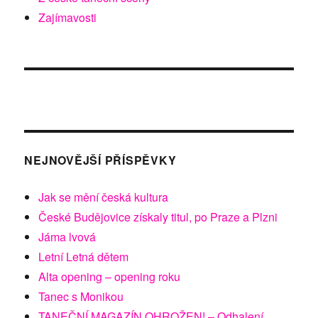
Zajímavosti
NEJNOVĚJŠÍ PŘÍSPĚVKY
Jak se mění česká kultura
České Budějovice získaly titul, po Praze a Plzni
Jáma lvová
Letní Letná dětem
Alta opening – opening roku
Tanec s Monikou
TANEČNÍ MAGAZÍN OHROŽEN! – Odhalení