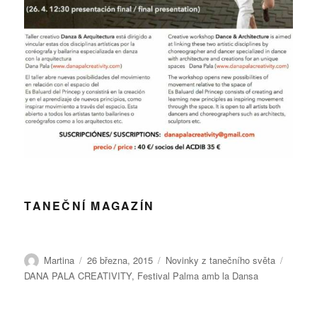
TANEČNÍ MAGAZÍN
Autor:
Publikováno:
Rubriky:
Štítky:
Martina
26 března, 2015
Novinky z tanečního světa
DANA PALA CREATIVITY
,
Festival Palma amb la Dansa