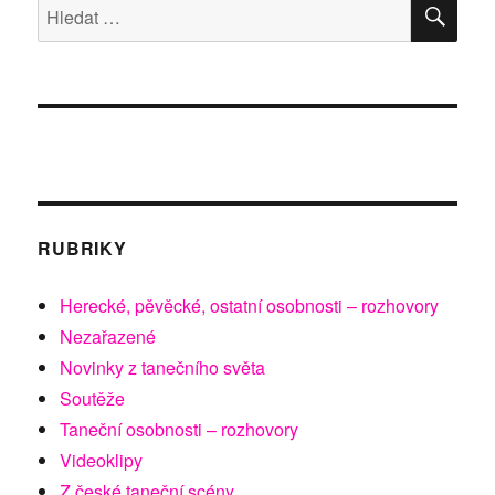
HLE
Hledat:
RUBRIKY
Herecké, pěvěcké, ostatní osobnosti – rozhovory
Nezařazené
Novinky z tanečního světa
Soutěže
Taneční osobnosti – rozhovory
Videoklipy
Z české taneční scény