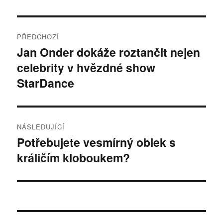
Navigace
PŘEDCHOZÍ
pro
Jan Onder dokáže roztančit nejen
Předchozí
celebrity v hvězdné show
příspěvek:
příspěvek
StarDance
NÁSLEDUJÍCÍ
Potřebujete vesmírný oblek s
Následující
králičím kloboukem?
příspěvek: