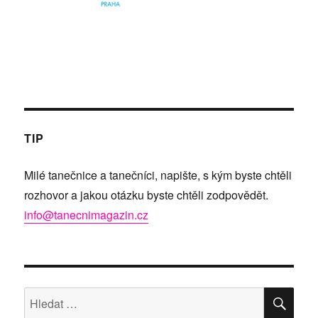
TIP
Milé tanečnice a tanečníci, napište, s kým byste chtěli
rozhovor a jakou otázku byste chtěli zodpovědět.
info@tanecnimagazin.cz
HLE
Hledat: