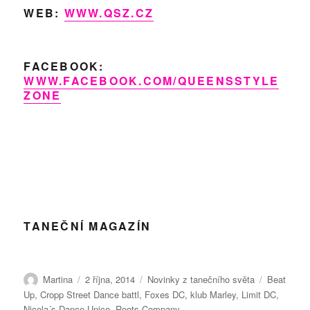
WEB:
WWW.QSZ.CZ
FACEBOOK:
WWW.FACEBOOK.COM/QUEENSSTYLE
ZONE
TANEČNÍ MAGAZÍN
Autor:
Publikováno:
Rubriky:
Štítky:
Martina
2 října, 2014
Novinky z tanečního světa
Beat
Up
,
Cropp Street Dance battl
,
Foxes DC
,
klub Marley
,
Limit DC
,
Nicola´s Dance Unico
,
Roots Company