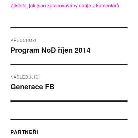
Zjistěte, jak jsou zpracovávány údaje z komentářů.
Navigace
PŘEDCHOZÍ
pro
Program NoD říjen 2014
Předchozí
příspěvek:
příspěvek
NÁSLEDUJÍCÍ
Generace FB
Následující
příspěvek:
PARTNEŘI