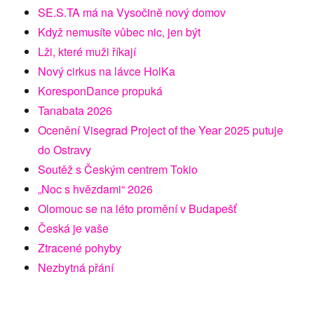
SE.S.TA má na Vysočině nový domov
Když nemusíte vůbec nic, jen být
Lži, které muži říkají
Nový cirkus na lávce HolKa
KoresponDance propuká
Tanabata 2026
Ocenění Visegrad Project of the Year 2025 putuje
do Ostravy
Soutěž s Českým centrem Tokio
„Noc s hvězdami“ 2026
Olomouc se na léto promění v Budapešť
Česká je vaše
Ztracené pohyby
Nezbytná přání