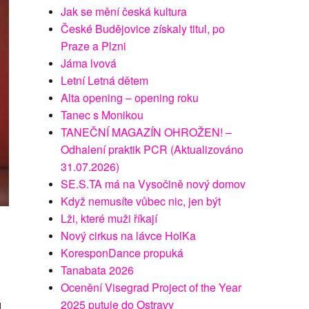
Jak se mění česká kultura
České Budějovice získaly titul, po
Praze a Plzni
Jáma lvová
Letní Letná dětem
Alta opening – opening roku
Tanec s Monikou
TANEČNÍ MAGAZÍN OHROŽEN! –
Odhalení praktik PCR (Aktualizováno
31.07.2026)
SE.S.TA má na Vysočině nový domov
Když nemusíte vůbec nic, jen být
Lži, které muži říkají
Nový cirkus na lávce HolKa
KoresponDance propuká
Tanabata 2026
Ocenění Visegrad Project of the Year
2025 putuje do Ostravy