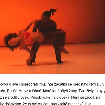
á o své choreografii říká: “Ze začátku se představí čtyři živly
oře, Poušť, Hmyz a Oheň, které tančí čtyři ženy. Tyto živly tu byl
ž se zrodil člověk. Působí dále na člověka, který se zrodil, na
ky dokázáno, že to byl Afričan, který také prochází tímto