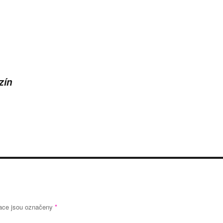
zín
ace jsou označeny
*