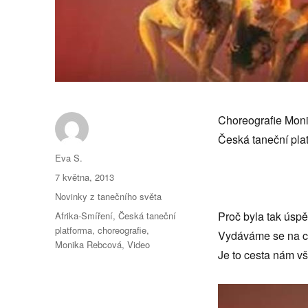
Choreografie Monik
Česká taneční pla
Autor:
Eva S.
Publikováno:
7 května, 2013
Rubriky:
Novinky z tanečního světa
Štítky:
Proč byla tak úsp
Afrika-Smíření
,
Česká taneční
platforma
,
choreografie
,
Vydáváme se na ce
Monika Rebcová
,
Video
Je to cesta nám v