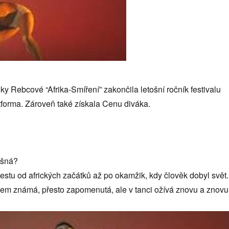
y Rebcové “Afrika-Smíření” zakončila letošní ročník festivalu
tforma. Zároveň také získala Cenu diváka.
ěšná?
stu od afrických začátků až po okamžik, kdy člověk dobyl svět.
šem známá, přesto zapomenutá, ale v tanci ožívá znovu a znovu