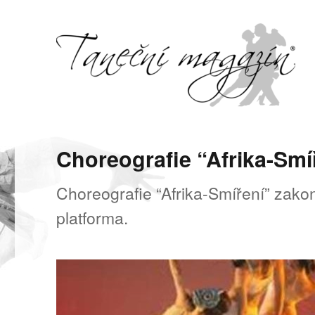
Svět tance, pohybu a hudby
Taneční magazín
Choreografie “Afrika-Smí
Choreografie “Afrika-Smíření” zakon
platforma.