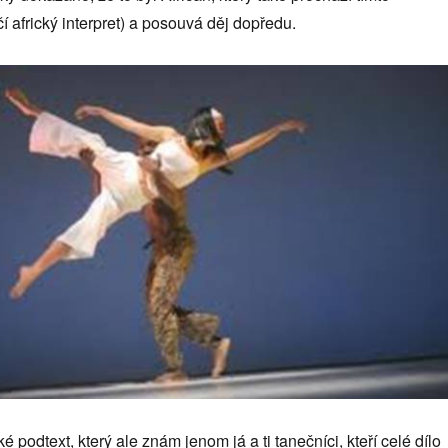
í africký interpret) a posouvá děj dopředu.
 podtext, který ale znám jenom já a ti tanečníci, kteří celé dílo