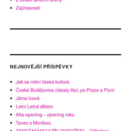
Zajímavosti
NEJNOVĚJŠÍ PŘÍSPĚVKY
Jak se mění česká kultura
České Budějovice získaly titul, po Praze a Plzni
Jáma lvová
Letní Letná dětem
Alta opening – opening roku
Tanec s Monikou
TANEČNÍ MAGAZÍN OHROŽEN! – Odhalení