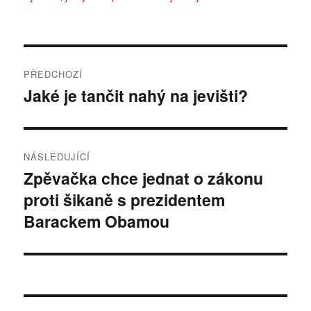
Navigace
PŘEDCHOZÍ
pro
Jaké je tančit nahý na jevišti?
Předchozí
příspěvek:
příspěvek
NÁSLEDUJÍCÍ
Zpěvačka chce jednat o zákonu
Následující
proti šikaně s prezidentem
příspěvek:
Barackem Obamou