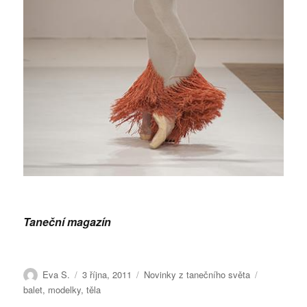
Taneční magazín
Autor:
Publikováno:
Rubriky:
Štítky:
Eva S.
3 října, 2011
Novinky z tanečního světa
balet
,
modelky
,
těla