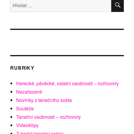
HLE
Hledat:
RUBRIKY
Herecké, pěvěcké, ostatní osobnosti – rozhovory
Nezařazené
Novinky z tanečního světa
Soutěže
Taneční osobnosti – rozhovory
Videoklipy
Z české taneční scény