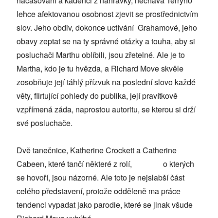
načasování a kadenci z nahrávky, nechává Terryho
lehce afektovanou osobnost zjevit se prostřednictvím
slov. Jeho obdiv, dokonce uctívání Grahamové, jeho
obavy zeptat se na ty správné otázky a touha, aby si
posluchači Marthu oblíbili, jsou zřetelné. Ale je to
Martha, kdo je tu hvězda, a Richard Move skvěle
zosobňuje její táhlý přízvuk na poslední slovo každé
věty, flirtující pohledy do publika, její pravítkově
vzpřímená záda, naprostou autoritu, se kterou si drží
své posluchače.
Dvě tanečnice, Katherine Crockett a Catherine
Cabeen, které tančí některé z rolí, o kterých
se hovoří, jsou názorné. Ale toto je nejslabší část
celého představení, protože odděleně ma práce
tendenci vypadat jako parodie, které se jinak všude