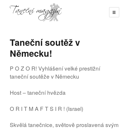
☰
Taneční magazín
Taneční soutěž v
Německu!
P O Z O R! Vyhlášení velké prestižní
taneční soutěže v Německu
Host – taneční hvězda
O R I T M A F T S I R ! (Israel)
Skvělá tanečnice, světově proslavená svým