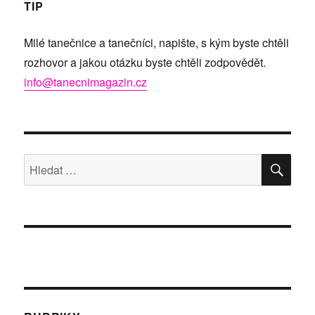
TIP
Milé tanečnice a tanečníci, napište, s kým byste chtěli
rozhovor a jakou otázku byste chtěli zodpovědět.
info@tanecnimagazin.cz
HLE
Hledat: