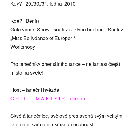
Kdy? 29./30./31. ledna 2010
Kde? Berlin
Gala večer -Show –soutěž s živou hudbou –Soutěž
„Miss Bellydance of Europe“ *
Workshopy
Pro tanečníky orientálního tance – nejfantastičtější
místo na světě!
Host – taneční hvězda
O R I T M A F T S I R ! (Israel)
Skvělá tanečnice, světově proslavená svým velkým
talentem, šarmem a krásnou osobností.