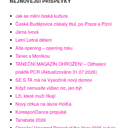
NEJNOVĚJŠÍ PŘÍSPĚVKY
Jak se mění česká kultura
České Budějovice získaly titul, po Praze a Plzni
Jáma lvová
Letní Letná dětem
Alta opening – opening roku
Tanec s Monikou
TANEČNÍ MAGAZÍN OHROŽEN! – Odhalení
praktik PCR (Aktualizováno 31.07.2026)
SE.S.TA má na Vysočině nový domov
Když nemusíte vůbec nic, jen být
Lži, které muži říkají
Nový cirkus na lávce HolKa
KoresponDance propuká
Tanabata 2026
Ocenění Visegrad Project of the Year 2025 putuje