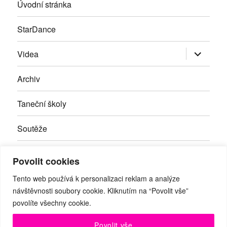
Úvodní stránka
StarDance
Zobrazit
Videa
podřazen
položky
Archiv
Taneční školy
Soutěže
Inzerce
Povolit cookies
Kontakty
Tento web používá k personalizaci reklam a analýze
návštěvnosti soubory cookie. Kliknutím na “Povolit vše”
povolíte všechny cookie.
Facebook
RSS
Youtube
Povolit vše