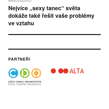
NÁSLEDUJÍCÍ
Nejvíce „sexy tanec“ světa
Následující
dokáže také řešit vaše problémy
příspěvek:
ve vztahu
PARTNEŘI