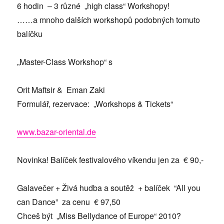
6 hodin – 3 různé „high class“ Workshopy!
……a mnoho dalších workshopů podobných tomuto
balíčku
„Master-Class Workshop“ s
Orit Maftsir & Eman Zaki
Formulář, rezervace: „Workshops & Tickets“
www.bazar-oriental.de
Novinka! Balíček festivalového víkendu jen za € 90,-
Galavečer + Živá hudba a soutěž + balíček “All you
can Dance” za cenu € 97,50
Chceš být „Miss Bellydance of Europe“ 2010?