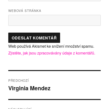
WEBOVÁ STRÁNKA
Web používá Akismet ke snížení množství spamu.
Zjistěte, jak jsou zpracovávány údaje z komentářů.
Navigace
PŘEDCHOZÍ
pro
Virginia Mendez
Předchozí
příspěvek:
příspěvek