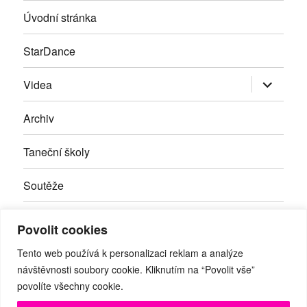
Úvodní stránka
StarDance
Zobrazit
Videa
podřazen
položky
Archiv
Taneční školy
Soutěže
Inzerce
Povolit cookies
Kontakty
Tento web používá k personalizaci reklam a analýze
návštěvnosti soubory cookie. Kliknutím na “Povolit vše”
povolíte všechny cookie.
Facebook
RSS
Youtube