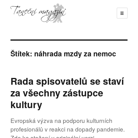
☰
Taneční magazín
Štítek:
náhrada mzdy za nemoc
Rada spisovatelů se staví
za všechny zástupce
kultury
Evropská výzva na podporu kulturních
profesionálů v reakci na dopady pandemie.
Zde ke stažení v originální verzi.