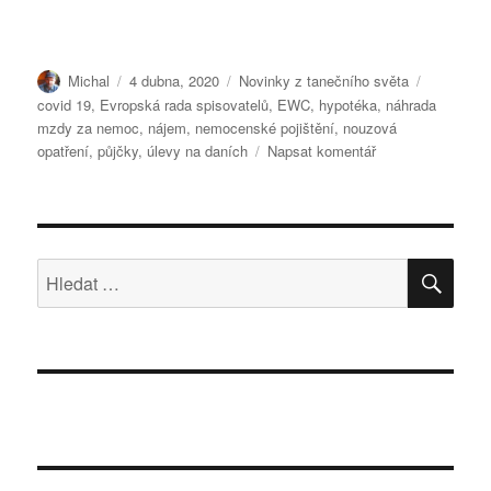
Autor:
Publikováno:
Rubriky:
Štítky:
Michal
4 dubna, 2020
Novinky z tanečního světa
covid 19
,
Evropská rada spisovatelů
,
EWC
,
hypotéka
,
náhrada
mzdy za nemoc
,
nájem
,
nemocenské pojištění
,
nouzová
pro
opatření
,
půjčky
,
úlevy na daních
Napsat komentář
text
s
názvem
Rada
spisovatelů
HLE
Hledat:
se
staví
za
všechny
zástupce
kultury