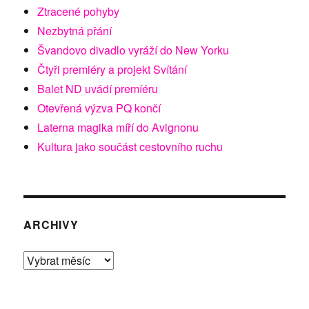
Ztracené pohyby
Nezbytná přání
Švandovo divadlo vyráží do New Yorku
Čtyři premiéry a projekt Svítání
Balet ND uvádí premíéru
Otevřená výzva PQ končí
Laterna magika míří do Avignonu
Kultura jako součást cestovního ruchu
ARCHIVY
Archivy