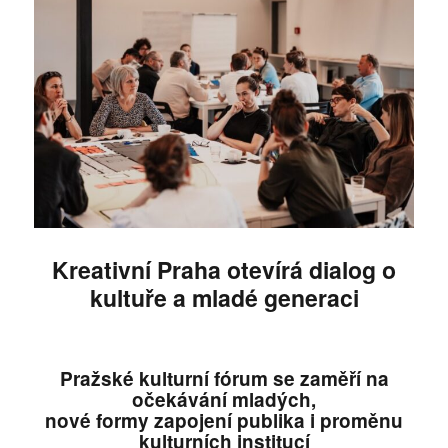
Kreativní Praha otevírá dialog o
kultuře a mlad
é
generaci
Pražsk
é
kulturní f
ó
rum se zaměří na
očekávání mladých,
nov
é
formy zapojení publika i proměnu
kulturních institucí