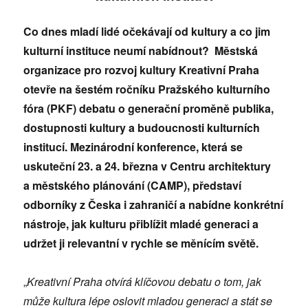
Co dnes mladí lid
é
očekávají od kultury a co jim
kulturní instituce neumí nabídnout? Městská
organizace pro rozvoj kultury Kreativní Praha
otevře na šest
é
m ročníku Pražsk
é
ho kulturního
f
ó
ra (PKF) debatu o genera
ční proměně publika,
dostupnosti kultury a budoucnosti kulturních
institucí. Mezinárodní konference, která se
uskuteční 23. a 24. března v Centru architektury
a městsk
é
ho plánování
(CAMP), p
ředstaví
odborníky z Česka i zahraničí a nabídne konkr
é
tní
nástroje, jak kulturu př
ibl
ížit mlad
é
generaci a
udržet ji relevantní v rychle se měnícím světě.
„
Kreativní Praha otvírá klíčovou debatu o tom, jak
může kultura l
é
pe oslovit mladou generaci a stát se