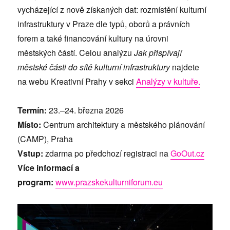
vycházející z nově získaných dat: rozmístění kulturní
infrastruktury v Praze dle typů, oborů a právních
forem a také financování kultury na úrovni
městských částí. Celou analýzu
Jak př
isp
ívají
městské části do sítě kulturní infrastruktury
najdete
na webu Kreativní Prahy v sekci
Analýzy v kultuře.
Term
í
n:
23.–24. března 2026
Mí
sto:
Centrum architektury a městského plánování
(CAMP), Praha
Vstup:
zdarma po předchozí registraci na
GoOut.cz
Více informací a
program:
www.prazskekulturniforum.eu