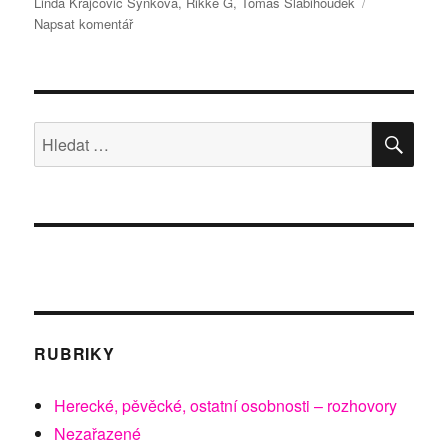
Linda Krajčovič Synková
,
Rikke G
,
Tomáš Slabihoudek
pro
Napsat komentář
text
s
názvem
Kreativní
Praha
HLE
Hledat:
otevírá
dialog
o
kultuře
RUBRIKY
Herecké, pěvěcké, ostatní osobnosti – rozhovory
Nezařazené