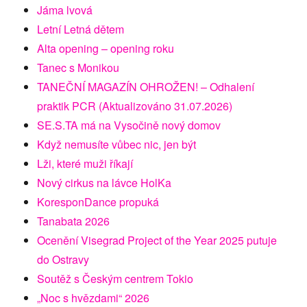
Jáma lvová
Letní Letná dětem
Alta opening – opening roku
Tanec s Monikou
TANEČNÍ MAGAZÍN OHROŽEN! – Odhalení
praktik PCR (Aktualizováno 31.07.2026)
SE.S.TA má na Vysočině nový domov
Když nemusíte vůbec nic, jen být
Lži, které muži říkají
Nový cirkus na lávce HolKa
KoresponDance propuká
Tanabata 2026
Ocenění Visegrad Project of the Year 2025 putuje
do Ostravy
Soutěž s Českým centrem Tokio
„Noc s hvězdami“ 2026