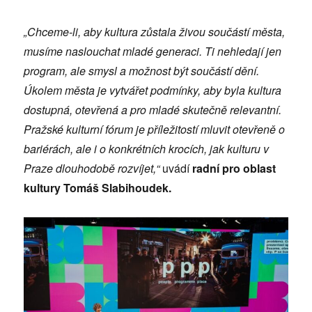
„Chceme-li, aby kultura zůstala živou součástí města,
musíme naslouchat mlad
é
generaci. Ti nehledají jen
program, ale smysl a možnost bý
t sou
částí dění.
Úkolem města je vytvářet podmínky, aby byla kultura
dostupná, otevřená a pro mlad
é
skutečně relevantní.
Pražsk
é
kulturní f
ó
rum je příležitostí mluvit otevřeně
o
bari
é
rách, ale i o konkr
é
tních krocích, jak kulturu v
Praze dlouhodobě rozvíjet,
“
uvádí
radní pro oblast
kultury Tomáš
Slabihoudek.