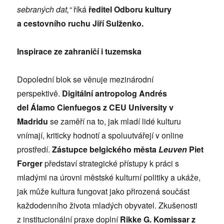
sebraný
ch dat,
“
říká
ředitel Odboru kultury
a cestovního ruchu Jiří Sulženko.
Inspirace ze zahraničí i tuzemska
Dopolední blok se věnuje mezinárodní
perspektivě.
Digitální
antropolog Andr
é
s
del
Á
lamo Cienfuegos z CEU University v
Madridu
se zaměří na to, jak mladí lidé kulturu
vnímají, kriticky hodnotí a spoluutvářejí v online
prostředí.
Zástupce belgick
é
ho mě
sta
Leuven
Piet
Forger
představí strategické přístupy k práci s
mladými na úrovni městské kulturní politiky a ukáže,
jak může kultura fungovat jako přirozená součást
každodenního života mladých obyvatel. Zkušenosti
z institucionální praxe doplní
Rikke G. Komissar
z