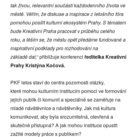
tak živou, relevantní součástí každodenního života ve
městě. Věřím, že diskuse a inspirace z
leto
šního f
ó
ra
pomohou posílit kulturní ekosyst
é
m Prahy. S t
é
matem
bude Kreativní Praha pracovat v průběhu cel
é
ho
roku, a těším se, že městu opět předáme fundovan
é
a
inspirativní podklady pro rozhodování na
základě
dat,
“
přibližuje konferenci
ředitelka Kreativní
Prahy Kristýna Kočová.
PKF letos staví do centra pozornosti otázky,
které mohou kulturním institucím pomoci ve formování
jejich publik či komunit a speciálně se zaměřuje na
mladé návštěvnice a návštěvníky. Jak má kultura
komunikovat, aby byla srozumitelná, otevřená a
skutečně přístupná? A jak mohou instituce opustit
zažité modely práce s publikem?