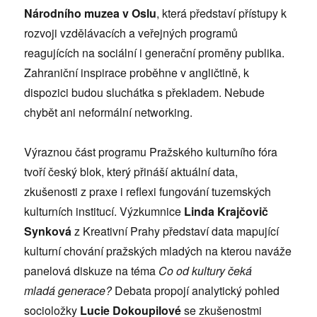
Národního muzea v Oslu
, která představí přístupy k
rozvoji vzdělávacích a veřejných programů
reagujících na sociální i generační proměny publika.
Zahraniční inspirace proběhne v angličtině, k
dispozici budou sluchátka s překladem. Nebude
chybět ani neformální networking.
Výraznou část programu Pražského kulturního fóra
tvoří český blok, který přináší aktuální data,
zkušenosti z praxe i reflexi fungování tuzemských
kulturních institucí. Výzkumnice
Linda Kraj
čovič
Synková
z Kreativní Prahy představí data mapující
kulturní chování pražských mladých na kterou naváže
panelová diskuze na téma
Co od kultury čeká
mladá
generace?
Debata propojí analytický pohled
socioložky
Lucie Dokoupilov
é
se zkušenostmi