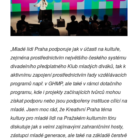
„Mlad
é
lidi Praha podporuje jak v účasti na kultuře,
zejm
é
na prostřednictvím největšího česk
é
ho syst
é
mu
divadelního předplatn
é
ho Klub mladý
ch div
áků, tak k
aktivnímu zapojení prostřednictvím řady vzdělávacích
programů např. v GHMP, ale tak
é
v rámci dotačního
programu, kde i projekty začínající
ch tv
ůrců mohou
získat podporu nebo jsou podpořeny instituce cílící na
mlad
é
. Jsem moc rád, že Kreativní Praha t
é
ma
kultury pro mlad
é
lidi na
Pražsk
é
m kulturním f
ó
ru
diskutuje jak s velmi zajímavými zahraničními hosty,
zástupci mlad
é
generace, ale tak
é
na základě čerstvě