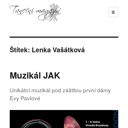
☰
Taneční magazín
Štítek:
Lenka Vašátková
Muzikál JAK
Unikátní muzikál pod záštitou první dámy
Evy Pavlové