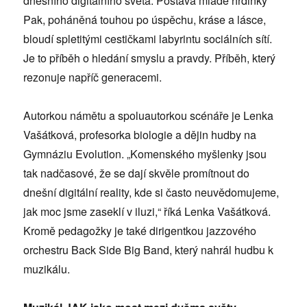
dnešního digitálního světa. Postava mladé hrdinky
Pak, poháněná touhou po úspěchu, kráse a lásce,
bloudí spletitými cestičkami labyrintu sociálních sítí.
Je to příběh o hledání smyslu a pravdy. Příběh, který
rezonuje napříč generacemi.
Autorkou námětu a spoluautorkou scénáře je Lenka
Vašátková, profesorka biologie a dějin hudby na
Gymnáziu Evolution. „Komenského myšlenky jsou
tak nadčasové, že se dají skvěle promítnout do
dnešní digitální reality, kde si často neuvědomujeme,
jak moc jsme zaseklí v iluzi,“ říká Lenka Vašátková.
Kromě pedagožky je také dirigentkou jazzového
orchestru Back Side Big Band, který nahrál hudbu k
muzikálu.