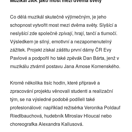
Muzikál JAK jako most mezi dvěma světy
Co dělá muzikál skutečně výjimečným, je jeho
schopnost vytvořit most mezi dvěma světy. Slyšící a
neslyšící zde společně zpívají, hrají, tančí a tlumočí.
Výsledkem je silný, emotivní a nezapomenutelný
zážitek. Projekt získal záštitu první dámy ČR Evy
Pavlové a podpořil ho také zpěvák Dan Bárta, jenž v
muzikálu ztvárnil postavu Jana Amose Komenského.
Kromě několika tisíc hodin, které přípravě a
zpracování projektu věnovali studenti a realizační
tým, se na výsledné podobě podíleli také
profesionálové: například režisérka Veronika Poldauf
Riedlbauchová, hudebník Miroslav Hloucal nebo
choreografka Alexandra Kallusová.