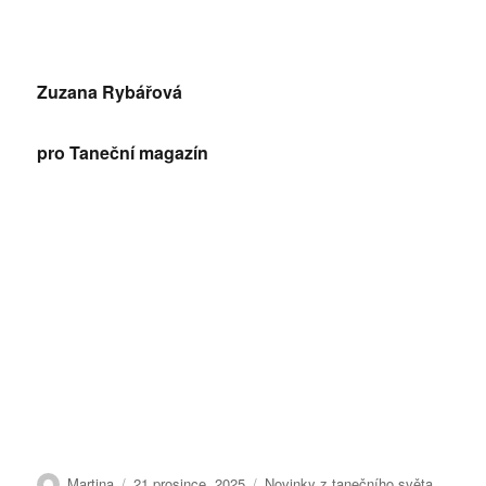
Zuzana Rybářová
pro Taneční magazín
Autor:
Publikováno:
Rubriky:
Martina
21 prosince, 2025
Novinky z tanečního světa