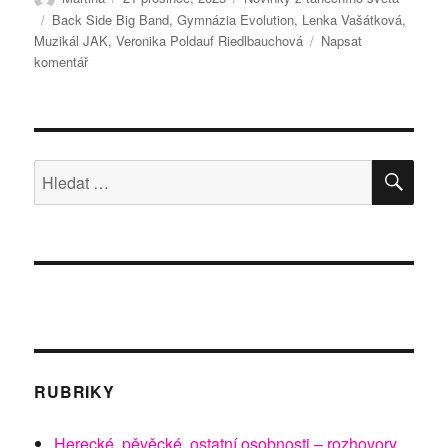
Štítky:
Back Side Big Band
,
Gymnázia Evolution
,
Lenka Vašátková
,
Muzikál JAK
,
Veronika Poldauf Riedlbauchová
Napsat
pro
komentář
text
s
názvem
Muzikál
JAK
HLE
Hledat:
RUBRIKY
Herecké, pěvěcké, ostatní osobnosti – rozhovory