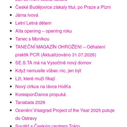
České Budějovice získaly titul, po Praze a Plzni
Jáma lvová
Letní Letná dětem
Alta opening – opening roku
Tanec s Monikou
TANEČNÍ MAGAZÍN OHROŽEN! – Odhalení
praktik PCR (Aktualizováno 31.07.2026)
SE.S.TA má na Vysočině nový domov
Když nemusíte vůbec nic, jen být
Lži, které muži říkají
Nový cirkus na lávce HolKa
KoresponDance propuká
Tanabata 2026
Ocenění Visegrad Project of the Year 2025 putuje
do Ostravy
Soutěž s Českým centrem Tokio