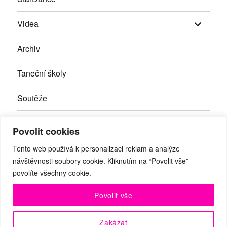
Zobrazit
Videa
podřazen
položky
Archiv
Taneční školy
Soutěže
Inzerce
Povolit cookies
Kontakty
Tento web používá k personalizaci reklam a analýze
návštěvnosti soubory cookie. Kliknutím na “Povolit vše”
povolíte všechny cookie.
Facebook
RSS
Youtube
Povolit vše
© Taneční magazín, z.s. | Branická 69/66, Braník, 147 00 Praha
Zakázat
4 | IČO: 27059821