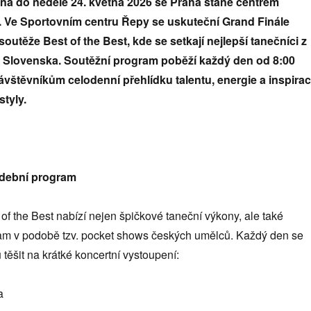
tna do neděle 24. května 2026 se Praha stane centrem
 Ve Sportovním centru Řepy se uskuteční Grand Finále
soutěže Best of the Best, kde se setkají nejlepší tanečníci z
i Slovenska. Soutěžní program poběží každý den od 8:00
ávštěvníkům celodenní přehlídku talentu, energie a inspira
styly.
udební program
of the Best nabízí nejen špičkové taneční výkony, ale také
m v podobě tzv. pocket shows českých umělců. Každý den se
těšit na krátké koncertní vystoupení:
a