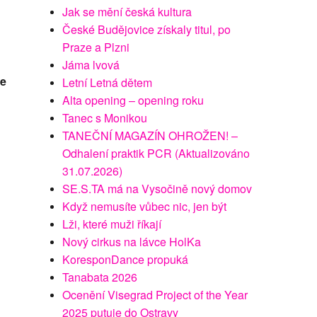
Jak se mění česká kultura
České Budějovice získaly titul, po
Praze a Plzni
Jáma lvová
ce
Letní Letná dětem
Alta opening – opening roku
Tanec s Monikou
TANEČNÍ MAGAZÍN OHROŽEN! –
Odhalení praktik PCR (Aktualizováno
31.07.2026)
SE.S.TA má na Vysočině nový domov
Když nemusíte vůbec nic, jen být
Lži, které muži říkají
Nový cirkus na lávce HolKa
KoresponDance propuká
Tanabata 2026
Ocenění Visegrad Project of the Year
2025 putuje do Ostravy