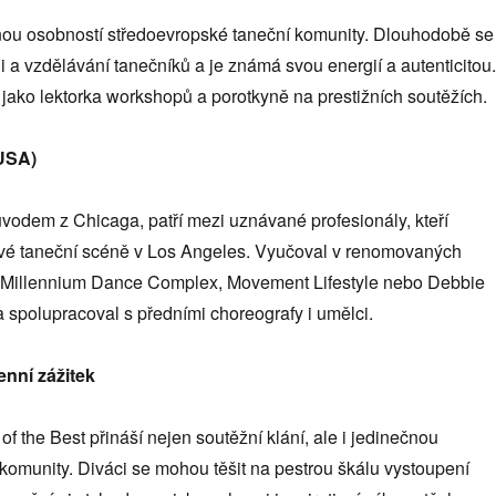
nou osobností středoevropské taneční komunity. Dlouhodobě se
i a vzdělávání tanečníků a je známá svou energií a autenticitou.
jako lektorka workshopů a porotkyně na prestižních soutěžích.
(USA)
vodem z Chicaga, patří mezi uznávané profesionály, kteří
ové taneční scéně v Los Angeles. Vyučoval v renomovaných
ou Millennium Dance Complex, Movement Lifestyle nebo Debbie
 spolupracoval s předními choreografy i umělci.
enní zážitek
of the Best přináší nejen soutěžní klání, ale i jedinečnou
komunity. Diváci se mohou těšit na pestrou škálu vystoupení