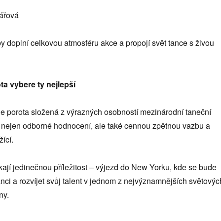
ářová
y doplní celkovou atmosféru akce a propojí svět tance s živou
a vybere ty nejlepší
ne porota složená z výrazných osobností mezinárodní taneční
u nejen odborné hodnocení, ale také cennou zpětnou vazbu a
žící.
kají jedinečnou příležitost – výjezd do New Yorku, kde se bude
anci a rozvíjet svůj talent v jednom z nejvýznamnějších světovýc
ny.