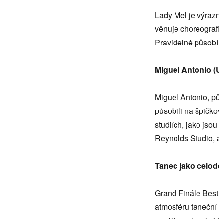
Lady Mel je výraz
věnuje choreografi
Pravidelně působí 
Miguel Antonio 
Miguel Antonio, pů
působili na špičk
studiích, jako js
Reynolds Studio, a
Tanec jako celod
Grand Finále Best 
atmosféru taneční 