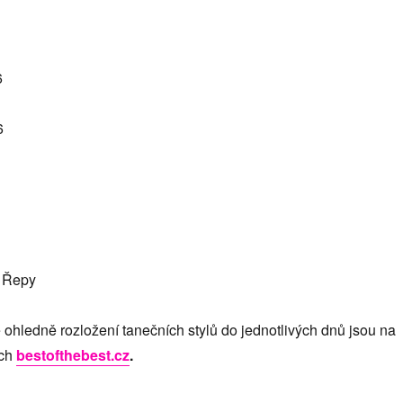
6
6
m Řepy
ohledně rozložení tanečních stylů do jednotlivých dnů jsou na
ch
bestofthebest.cz
.