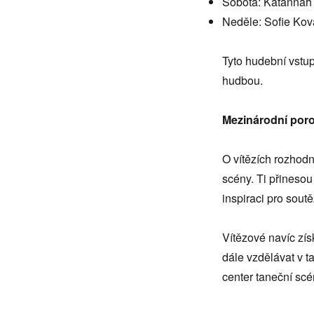
Sobota: Katannah
hudba
Neděle: Sofie Kov
Tyto hudební vstup
hudbou.
Mezinárodní porot
O vítězích rozhod
scény. Ti přineso
inspiraci pro soutě
Vítězové navíc zís
dále vzdělávat v t
center taneční scé