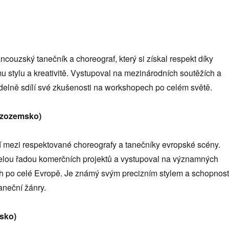
ncouzský tanečník a choreograf, který si získal respekt díky
 stylu a kreativitě. Vystupoval na mezinárodních soutěžích a
idelně sdílí své zkušenosti na workshopech po celém světě.
izozemsko)
í mezi respektované choreografy a tanečníky evropské scény.
elou řadou komerčních projektů a vystupoval na významných
h po celé Evropě. Je známý svým precizním stylem a schopnost
aneční žánry.
sko)