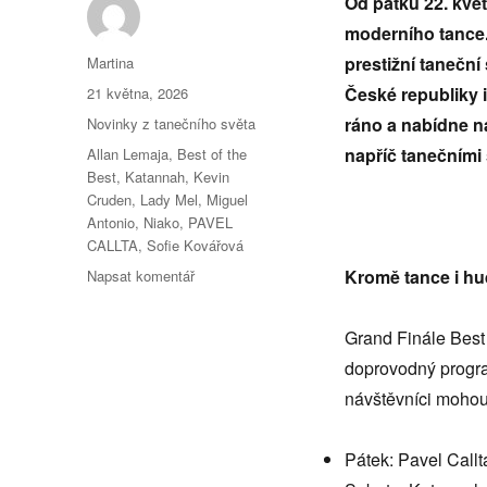
Od pátku 22. kvě
moderního tance.
Autor:
prestižní taneční 
Martina
Publikováno:
České republiky 
21 května, 2026
Rubriky:
ráno a nabídne n
Novinky z tanečního světa
Štítky:
napříč tanečními 
Allan Lemaja
,
Best of the
Best
,
Katannah
,
Kevin
Cruden
,
Lady Mel
,
Miguel
Antonio
,
Niako
,
PAVEL
CALLTA
,
Sofie Kovářová
pro
Kromě tance i h
Napsat komentář
text
s
Grand Finále Best 
názvem
Nejlepší
doprovodný progra
tanečníci,
návštěvníci mohou 
světoví
porotci
a
Pátek: Pavel Callt
živá