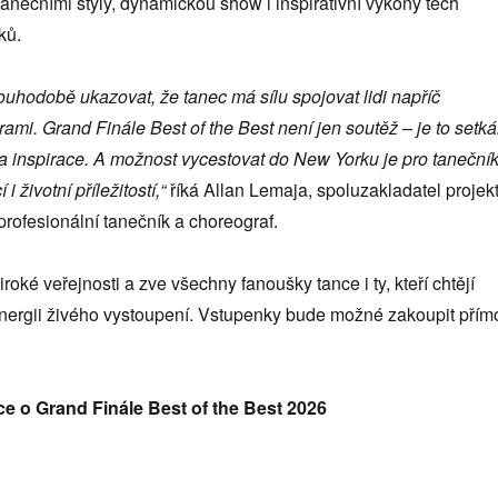
anečními styly, dynamickou show i inspirativní výkony těch
ků.
ouhodobě ukazovat, že tanec má sílu spojovat lidi napříč
rami. Grand Finále Best of the Best není jen soutěž – je to setká
a inspirace. A možnost vycestovat do New Yorku je pro taneční
i životní příležitostí,“
říká Allan Lemaja, spoluzakladatel projek
 profesionální tanečník a choreograf.
roké veřejnosti a zve všechny fanoušky tance i ty, kteří chtějí
energii živého vystoupení. Vstupenky bude možné zakoupit přím
ce o Grand Finále Best of the Best 2026