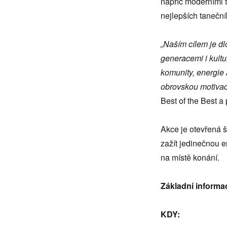
napříč moderními t
nejlepších taneční
„Naším cílem je dl
generacemi i kultu
komunity, energie 
obrovskou motivací 
Best of the Best a
Akce je otevřená ši
zažít jedinečnou 
na místě konání.
Základní informa
KDY: