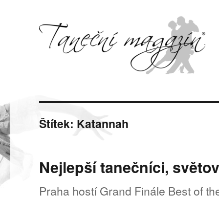
Svět tance, pohybu a hudby
Taneční magazín
Štítek:
Katannah
Nejlepší tanečníci, světo
Praha hostí Grand Finále Best of th