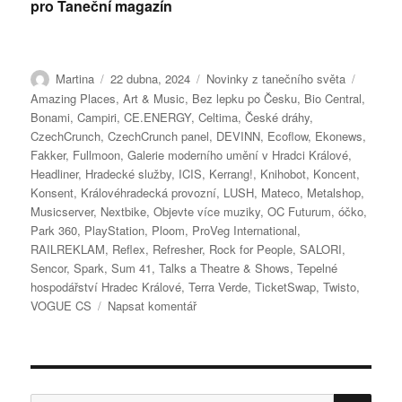
pro Taneční magazín
Autor:
Publikováno:
Rubriky:
Štítky:
Martina
22 dubna, 2024
Novinky z tanečního světa
Amazing Places
,
Art & Music
,
Bez lepku po Česku
,
Bio Central
,
Bonami
,
Campiri
,
CE.ENERGY
,
Celtima
,
České dráhy
,
CzechCrunch
,
CzechCrunch panel
,
DEVINN
,
Ecoflow
,
Ekonews
,
Fakker
,
Fullmoon
,
Galerie moderního umění v Hradci Králové
,
Headliner
,
Hradecké služby
,
ICIS
,
Kerrang!
,
Knihobot
,
Koncent
,
Konsent
,
Královéhradecká provozní
,
LUSH
,
Mateco
,
Metalshop
,
Musicserver
,
Nextbike
,
Objevte více muziky
,
OC Futurum
,
óčko
,
Park 360
,
PlayStation
,
Ploom
,
ProVeg International
,
RAILREKLAM
,
Reflex
,
Refresher
,
Rock for People
,
SALORI
,
Sencor
,
Spark
,
Sum 41
,
Talks a Theatre & Shows
,
Tepelné
hospodářství Hradec Králové
,
Terra Verde
,
TicketSwap
,
Twisto
,
pro
VOGUE CS
Napsat komentář
text
s
názvem
Rock
for
HLE