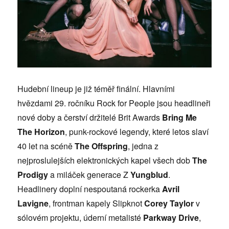
Hudební lineup je již téměř finální. Hlavními
hvězdami 29. ročníku Rock for People jsou headlineři
nové doby a čerství držitelé Brit Awards
Bring Me
The Horizon
, punk-rockové legendy, které letos slaví
40 let na scéně
The Offspring
, jedna z
nejproslulejších elektronických kapel všech dob
The
Prodigy
a miláček generace Z
Yungblud
.
Headlinery doplní nespoutaná rockerka
Avril
Lavigne
, frontman kapely Slipknot
Corey Taylor
v
sólovém projektu, úderní metalisté
Parkway Drive
,