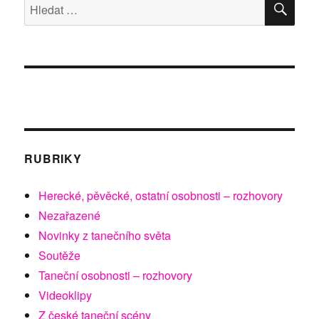
Hledat:
People
představuje
pestrý
doprovodný
program
RUBRIKY
Herecké, pěvěcké, ostatní osobnosti – rozhovory
Nezařazené
Novinky z tanečního světa
Soutěže
Taneční osobnosti – rozhovory
Videoklipy
Z české taneční scény