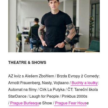
THEATRE
& SHOWS
AZ kvíz s Alešem Zbořilem / Brzda Evropy 2 Comedy:
Arnošt Frauenberg, Nasty, Vojtaano /
Buchty a loutky
:
Automat na filmy / Cirk La Putyka / ČT: Taneční škola
StarDance / Laugh for People / Pinkbus 2000s
/
Prague Burlesqu
e Show /
Prague Fear Hous
e