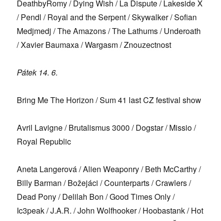
DeathbyRomy / Dying Wish / La Dispute / Lakeside X
/ Pendl / Royal and the Serpent / Skywalker / Sofian
Medjmedj / The Amazons / The Lathums / Underoath
/ Xavier Baumaxa / Wargasm / Znouzectnost
Pátek 14. 6.
Bring Me The Horizon / Sum 41 last CZ festival show
Avril Lavigne / Brutalismus 3000 / Dogstar / Missio /
Royal Republic
Aneta Langerová / Alien Weaponry / Beth McCarthy /
Billy Barman / Božejáci / Counterparts / Crawlers /
Dead Pony / Delilah Bon / Good Times Only /
Ic3peak / J.A.R. / John Wolfhooker / Hoobastank / Hot