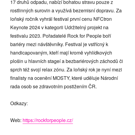
17 druhů odpadu, nabízí bohatou stravu pouze z
rostlinných surovin a využívá bezemisní dopravu. Za
loňský ročník vyhrál festival první cenu NFCtron
Keynote 2024 v kategorii Udržitelný projekt na
festivalu 2023. Pořadatelé Rock for People boří
bariéry mezi návštěvníky. Festival je vstřícný k
handicapovaným, kteří mají kromě vyhlídkových
plošin u hlavních stageí a bezbariérových záchodů či
sprch též svojí relax zónu. Za loňský rok je nyní mezi
finalisty na ocenění MOSTY, které uděluje Národní
rada osob se zdravotním postižením ČR.
Odkazy:
Web:
https://rockforpeople.cz/