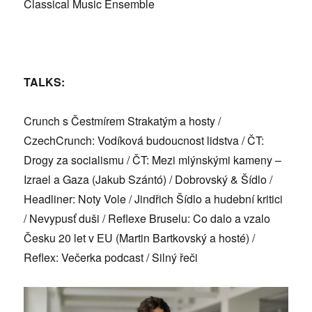
Classical Music Ensemble
TALKS:
Crunch s Čestmírem Strakatým a hosty /
CzechCrunch: Vodíková budoucnost lidstva / ČT:
Drogy za socialismu / ČT: Mezi mlýnskými kameny –
Izrael a Gaza (Jakub Szántó) / Dobrovský & Šídlo /
Headliner: Noty Vole / Jindřich Šídlo a hudební kritici
/ Nevypusť duši / Reflexe Bruselu: Co dalo a vzalo
Česku 20 let v EU (Martin Bartkovský a hosté) /
Reflex: Večerka podcast / Silný řeči