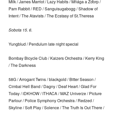
Milk / James Marriot / Lazy Habits / Mňága a Žďorp /
Pam Rabbit / RED / Sanguisugabogg / Shadow of
Intent / The Atavists / The Ecstasy of St.Theresa
Sobota 15. 6.
Yungblud / Pendulum late night special
Bombay Bicycle Club / Kaizers Orchestra / Kerry King
/ The Darkness
58G / Arrogant Twins / blackgold / Bitter Season /
Cimbal Hell Band / Dagny / Deaf Heart / Glad For
Today / iDKHOW / ITHACA / MAZ Univerze / Picture
Parlour / Police Symphony Orchestra / Redzed /
Skyline / Soft Play / Solence / The Truth Is Out There /