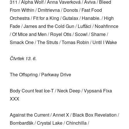
311 / Alpha Wolf / Anna Vaverková / Aviva / Bleed
From Within / Dmitrievna / Donots / Fast Food
Orchestra / Fit for a King / Gutalax / Hanabie. / High
Fade / James and the Cold Gun / Lufťáci / Noahfinnce
/ Of Mice and Men / Royel Otis / Scowl / Shame /
Smack One / The Struts / Tomas Robin / Until I Wake
Čtvrtek 13. 6.
The Offspring / Parkway Drive
Body Count feat Ice-T / Neck Deep / Vypsaná Fixa
XXX
Against the Current / Annet X / Black Box Revelation /
Bombarďák / Crystal Lake / Chinchilla /