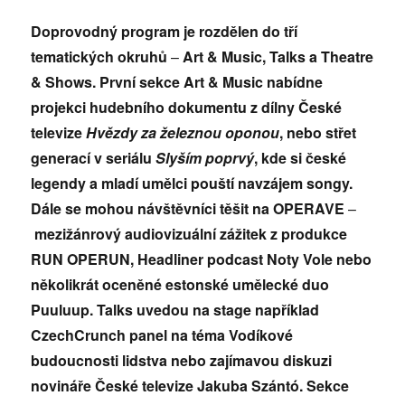
Doprovodný program je rozdělen do tří
tematických okruhů
–
Art & Music, Talks a Theatre
& Shows. První sekce Art & Music nabídne
projekci hudebního dokumentu z dílny České
televize
Hvězdy za železnou oponou
, nebo střet
generací v seriálu
Slyším poprvý
, kde si české
legendy a mladí umělci pouští navzájem songy.
Dále se mohou návštěvníci těšit na OPERAVE
–
mezižánrový audiovizuální zážitek z produkce
RUN OPERUN, Headliner podcast Noty Vole nebo
několikrát oceněné estonské umělecké duo
Puuluup. Talks uvedou na stage například
CzechCrunch panel na téma Vodíkové
budoucnosti lidstva nebo zajímavou diskuzi
novináře České televize Jakuba Szántó. Sekce