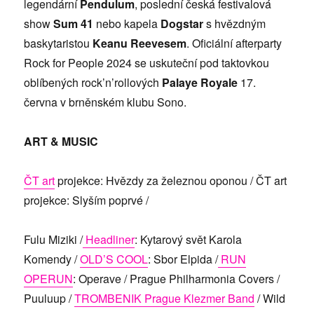
legendární
Pendulum
, poslední česká festivalová
show
Sum 41
nebo kapela
Dogstar
s hvězdným
baskytaristou
Keanu Reevesem
. Oficiální afterparty
Rock for People 2024 se uskuteční pod taktovkou
oblíbených rock’n’rollových
Palaye Royale
17.
června v brněnském klubu Sono.
ART & MUSIC
ČT art
projekce: Hvězdy za železnou oponou / ČT art
projekce: Slyším poprvé /
Fulu Miziki /
Headliner
: Kytarový svět Karola
Komendy /
OLD’S COOL
: Sbor Elpida /
RUN
OPERUN
: Operave / Prague Philharmonia Covers /
Puuluup /
TROMBENIK Prague Klezmer Band
/ Wild