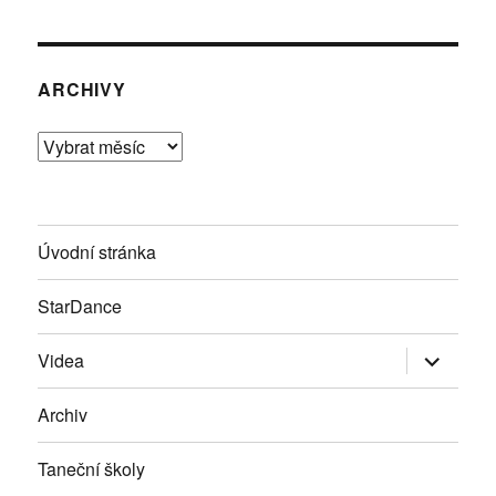
ARCHIVY
Archivy
Úvodní stránka
StarDance
Zobrazit
Videa
podřazen
položky
Archiv
Taneční školy