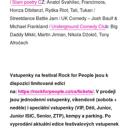
/
Slam poetry C
Z: Anatol Svahilec, Francimora,
Honza Dibitanzl, Ryška Riot, Tali, Tukan /
Streetdance Battle Jam / UK Comedy – Josh Baulf &
Michael Frankland /
Underground Comedy Clu
b: Big
Daddy Mikki, Martin Jirman, Nikola Džokič, Tony
Afročech
Vstupenky na festival Rock for People jsou k
dispozici limitované edici
na:
https://rockforpeople.cz/cs/tickets/
. V prodeji
jsou jednodenní vstupenky, víkendové (sobota +
neděle) i speciální vstupenky (VIP, Děti, Junior,
Junior ISIC, Senior, ZTP), kempy a parking. Po
vyprodání aktuální edice festivalových vstupenek