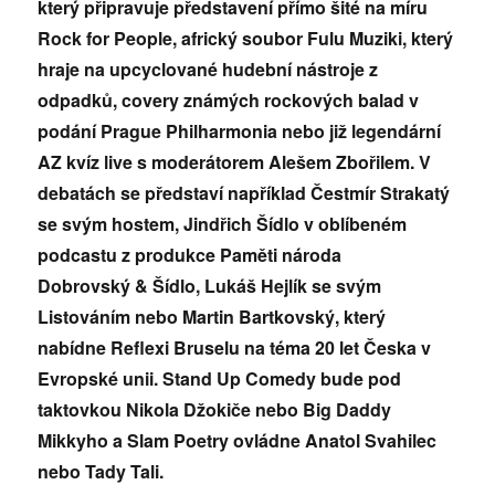
který připravuje představení přímo šité na míru
Rock for People, africký soubor Fulu Muziki, který
hraje na upcyclované hudební nástroje z
odpadků, covery známých rockových balad v
podání Prague Philharmonia nebo již legendární
AZ kvíz live s moderátorem Alešem Zbořilem. V
debatách se představí například Čestmír Strakatý
se svým hostem, Jindřich Šídlo v oblíbeném
podcastu z produkce Paměti národa
Dobrovský
&
Šídlo, Lukáš Hejlík se svým
Listováním nebo Martin Bartkovský, který
nabídne Reflexi Bruselu
na téma 20 let Česka v
Evropské unii. Stand Up Comedy bude pod
taktovkou Nikola Džokiče nebo Big Daddy
Mikkyho a Slam Poetry ovládne Anatol Svahilec
nebo Tady Tali.