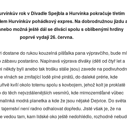
urv
ínkův rok v Divadle Spejbla a Hurvínka pokračuje třetím
ulem Hurvínkův pohádkový expres. Na dobrodružnou jízdu 
 anebo možná ještě dá
l se div
áci spolu s oblí
ben
ými hrdiny
poprv
é
vydají 26. června.
i dostane do rukou kouzelná píšťalka pana výpravčího, bude mí
 zábavu postaráno. Napínavá výprava diváky (děti od čtyř let a
mi někdy byli anebo tak trošku stále jsou) zavede na podivuhod
e vlnách se zmítající lodě plné pirátů, do daleké prérie, kde
uřivě kvílí okolo totemu spolu s kovbojem, jehož kolt je proklatě
o do těch nejvzdálenějších vesmírů, kde mimozemšťané vůbec
a malinká modrá planetka a kde že jsou nějaké Dejvice. Do světa
ajemství není radno odhalovat dopředu. Jisté však je, že na
eje vedou tam, kam lidské oko ještě nedohlédlo, rozhodně nebu