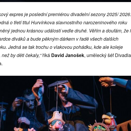
ový expres je poslední
premié
rou divadelní sezony 2025/ 2026
edná o třetí titul Hurvínkova slavnostního narozeninov
é
ho roku
plněný jednou krásnou udá
lost
í vedle druh
é
. Věřím a doufám, že i
de srdce diváků a bude pěkným dárkem v řadě všech další
ch
roku. Jedná se tak trochu o vlakovou pohádku, kde ale koleje
, než by dě
ti
čekaly,
“
říká
David Janošek
, umělecký šéf Divadla
a.