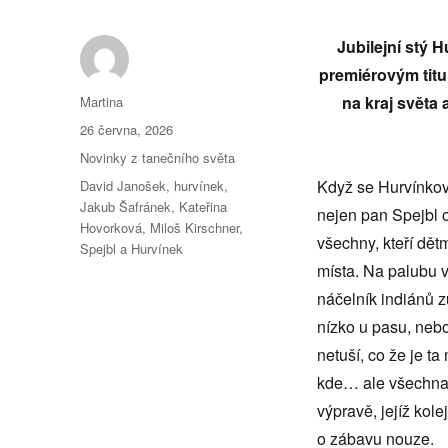
Jubilejní stý
H
premi
é
rovým tit
Autor:
na kraj světa
Martina
Publikováno:
26 června, 2026
Rubriky:
Novinky z tanečního světa
Štítky:
Když se Hurvínkov
David Janošek
,
hurvínek
,
Jakub Šafránek
,
Kateřina
nejen pan Spejbl o
Hovorková
,
Miloš Kirschner
,
všechny, kteří dět
Spejbl a Hurvínek
místa. Na palubu v
náčelník indiánů z
nízko u pasu, neb
netuší, co že je t
kde… ale všechna t
výpravě, jejíž kol
o zábavu nouze.