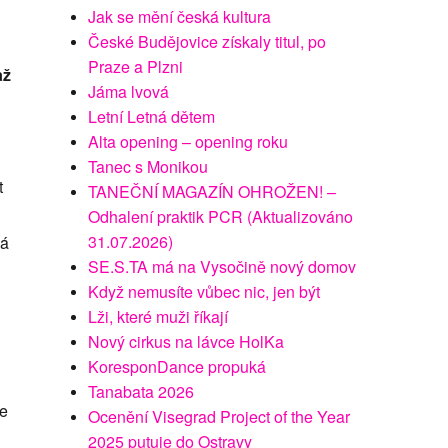
Jak se mění česká kultura
České Budějovice získaly titul, po
Praze a Plzni
až
Jáma lvová
Letní Letná dětem
Alta opening – opening roku
Tanec s Monikou
t
TANEČNÍ MAGAZÍN OHROŽEN! –
Odhalení praktik PCR (Aktualizováno
31.07.2026)
ná
SE.S.TA má na Vysočině nový domov
Když nemusíte vůbec nic, jen být
Lži, které muži říkají
Nový cirkus na lávce HolKa
KoresponDance propuká
Tanabata 2026
de
Ocenění Visegrad Project of the Year
2025 putuje do Ostravy