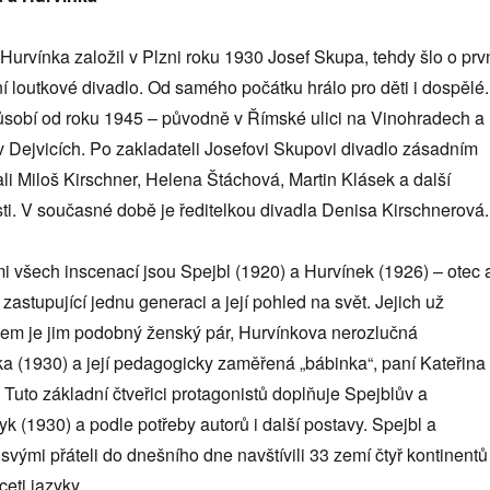
Hurvínka založil v Plzni roku 1930 Josef Skupa, tehdy šlo o prv
í loutkové divadlo. Od samého počátku hrálo pro děti i dospělé.
ůsobí od roku 1945 – původně v Římské ulici na Vinohradech a
 Dejvicích. Po zakladateli Josefovi Skupovi divadlo zásadním
i Miloš Kirschner, Helena Štáchová, Martin Klásek a další
i. V současné době je ředitelkou divadla Denisa Kirschnerová.
i všech inscenací jsou Spejbl (1920) a Hurvínek (1926) – otec 
zastupující jednu generaci a její pohled na svět. Jejich už
áčem je jim podobný ženský pár, Hurvínkova nerozlučná
 (1930) a její pedagogicky zaměřená „bábinka“, paní Kateřina
Tuto základní čtveřici protagonistů doplňuje Spejblův a
k (1930) a podle potřeby autorů i další postavy. Spejbl a
svými přáteli do dnešního dne navštívili 33 zemí čtyř kontinentů
ceti jazyky.