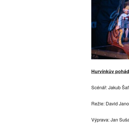
Hurv
ínkův pohá
Scénář: Jakub Ša
Režie: David Jano
Výprava: Jan Suš