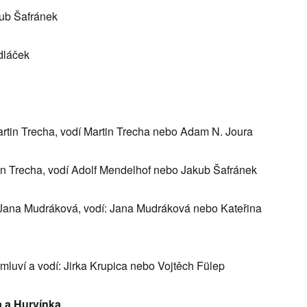
kub Šafránek
dláček
artin Trecha, vodí Martin Trecha nebo Adam N. Joura
tin Trecha, vodí Adolf Mendelhof nebo Jakub Šafránek
í Jana Mudráková, vodí: Jana Mudráková nebo Kateřina
.: mluví a vodí: Jirka Krupica nebo Vojtěch Fülep
a a Hurvínka