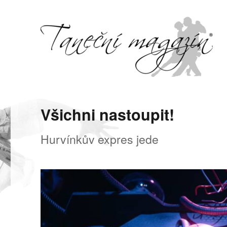
Svět tance, pohybu a hudby
Taneční magazín
Všichni nastoupit!
Hurvínkův expres jede