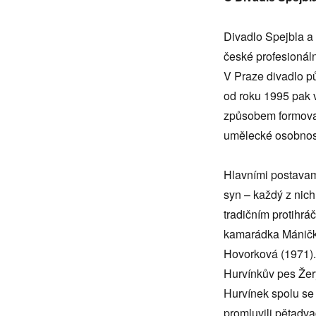
Divadlo Spejbla a 
české profesionáln
V Praze divadlo p
od roku 1995 pak v
způsobem formoval
umělecké osobnost
Hlavními postavam
syn – každý z nich 
tradičním protihr
kamarádka Mánička
Hovorková (1971). 
Hurvínkův pes Žery
Hurvínek spolu se 
promluvili pětadva