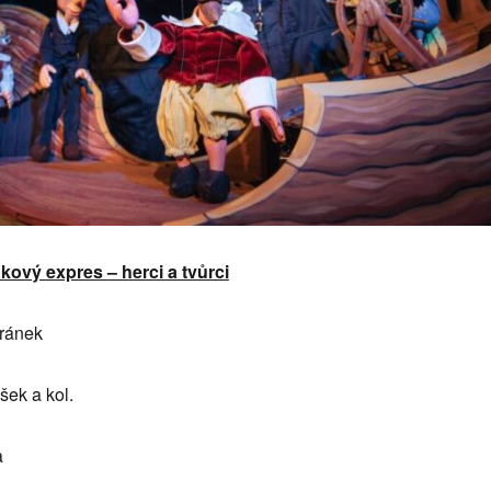
dkový
expres
– herci a tvůrci
fránek
šek a kol.
a