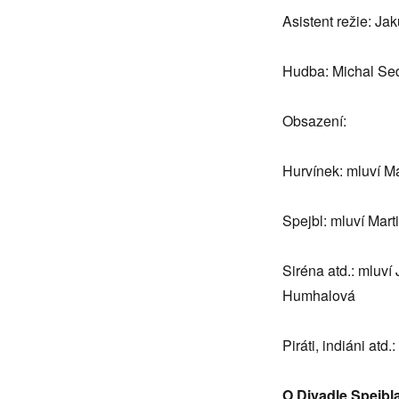
Asistent režie: Ja
Hudba: Michal Se
Obsazení:
Hurvínek: mluví M
Spejbl: mluví Mar
Siréna atd.: mluv
Humhalová
Piráti, indiáni atd
O Divadle Spejbl