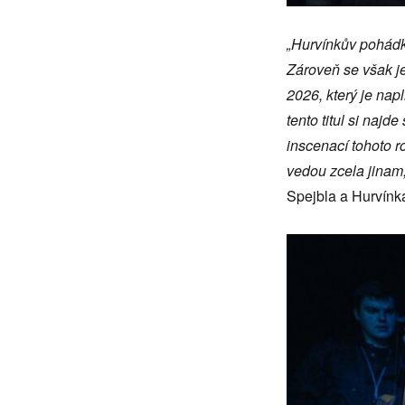
„
Hurv
ínkův pohádk
Zároveň
se v
šak j
2026, který je na
tento titul si naj
inscenac
í tohoto 
vedou zcela jinam
Spejbla a Hurvínk