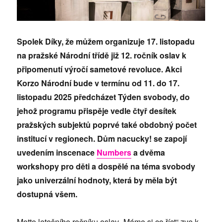
Spolek Díky, že můžem organizuje 17. listopadu
na pražské Národní třídě již 12. ročník oslav k
připomenutí výročí sametové revoluce. Akci
Korzo Národní bude v termínu od 11. do 17.
listopadu 2025 předcházet Týden svobody, do
jehož programu přispěje vedle čtyř desítek
pražských subjektů poprvé také obdobný počet
institucí v regionech.
Dům nacucky! se zapojí
uvedením inscenace
Numbers
a dvěma
workshopy pro děti a dospělé na téma svobody
jako univerzální hodnoty, která by měla být
dostupná všem.
Motto letošního ročníku oslav „Máme si co říct“ zve k