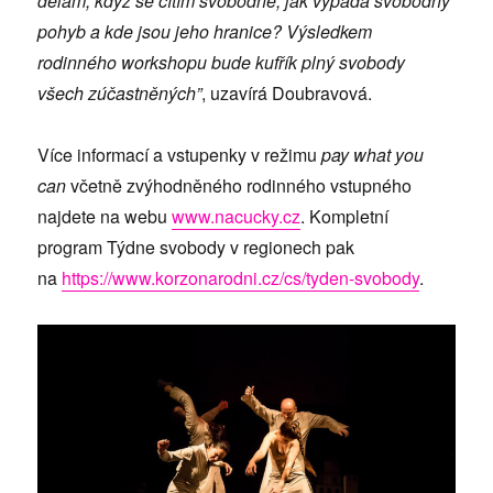
dělám, když se cítím svobodně, jak vypadá svobodný
pohyb a kde jsou jeho hranice? Výsledkem
rodinného workshopu bude kufřík plný svobody
všech zúčastněných”
, uzavírá Doubravová.
Více informací a vstupenky v režimu
pay what you
can
včetně zvýhodněného rodinného vstupného
najdete na webu
www.nacucky.cz
. Kompletní
program Týdne svobody v regionech pak
na
https://www.korzonarodni.cz/cs/tyden-svobody
.