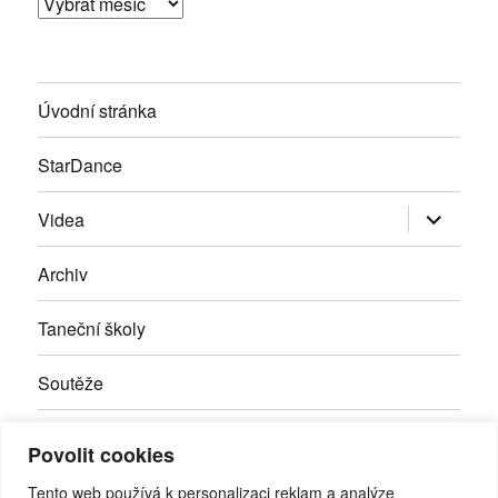
Archivy
Úvodní stránka
StarDance
Zobrazit
Videa
podřazen
položky
Archiv
Taneční školy
Soutěže
Inzerce
Povolit cookies
Kontakty
Tento web používá k personalizaci reklam a analýze