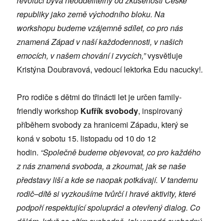
revoluci bývá neoddělitelný od zkušenosti České
republiky jako země východního bloku. Na
workshopu budeme vzájemně sdílet, co pro nás
znamená Západ v naší každodennosti, v našich
emocích, v našem chování i zvycích,”
vysvětluje
Kristýna Doubravová, vedoucí lektorka Edu nacucky!.
Pro rodiče s dětmi do třinácti let je určen family-
friendly workshop
Kufřík svobody
, inspirovaný
příběhem svobody za hranicemi Západu, který se
koná v sobotu 15. listopadu od 10 do 12
hodin.
“Společně budeme objevovat, co pro každého
z nás znamená svoboda, a zkoumat, jak se naše
představy liší a kde se naopak potkávají. V tandemu
rodič–dítě si vyzkoušíme tvůrčí i hravé aktivity, které
podpoří respektující spolupráci a otevřený dialog. Co