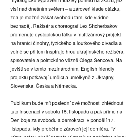
mytologické vyprávění mrazivý pohled na zkázu, jež
visí nad dnešním světem – a zároveň klade otázku,
zda je možné získat svobodu tam, kde vládne
beznaděj. Režisér a choreograf Lex Shcherbakov
proměňuje dystopickou látku v multižánrový projekt
na hranici činohry, fyzického a loutkového divadla a
volně se při tom inspiruje hrou ukrajinského režiséra,
spisovatele a politického vězně Olega Sencova. Na
jevišti se v tomto mezinárodním, English friendly
projektu potkávají umělci a umělkyně z Ukrajiny,
Slovenska, Česka a Německa.
Publikum bude mít poslední dvě možnosti zhlédnout
tuto inscenaci v sobotu 15. listopadu a pak přímo na
Den boje za svobodu a demokracii v pondělí 17.
listopadu, kdy proběhne zároveň její derniéra.
“V