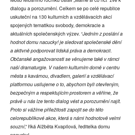
dialogu a porozumění. Celkem se po celé republice
uskuteční na 130 kulturních a vzdělávacích akcí
spojených tematikou svobody, demokracie a
aktuálních společenských výzev. “
Jedním z poslání a
hodnot domu nacucky! je sledovat společenské dění
a aktivně podporovat lidská práva a demokracii.
Občanské angažovanosti se věnujeme také v rámci
naší dramaturgie. V našem kulturním domě v centru
města s kavárnou, divadlem, galerií a vzdělávací
platformou usilujeme o to, abychom byli otevřeným,
bezpečným a respektujícím prostorem a věříme, že
právě u nás lze tento dialog vést a porozumění najít.
Proto si vážíme příležitosti zapojit se do této
celorepublikové akce, která s námi hodnotově velmi
souzní
,” říká Alžběta Kvapilová, ředitelka domu
nacucky!.