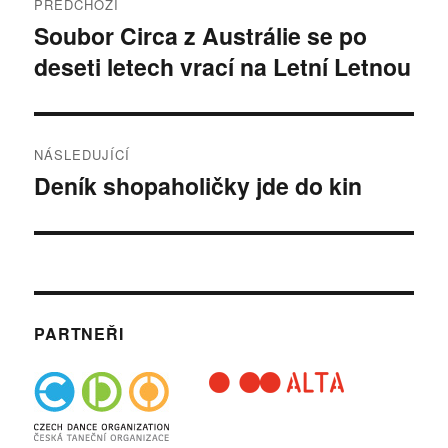
PŘEDCHOZÍ
pro
Soubor Circa z Austrálie se po
Předchozí
deseti letech vrací na Letní Letnou
příspěvek:
příspěvek
NÁSLEDUJÍCÍ
Deník shopaholičky jde do kin
Následující
příspěvek:
PARTNEŘI