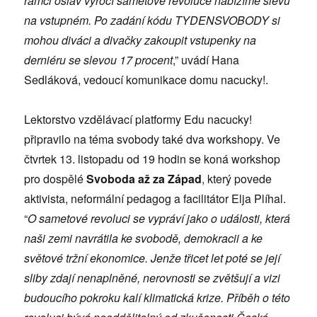
rámci oslav výročí sametové revoluce nabízíme slevu
na vstupném. Po zadání kódu TYDENSVOBODY si
mohou diváci a divačky zakoupit vstupenky na
derniéru se slevou 17 procent
,” uvádí Hana
Sedláková, vedoucí komunikace domu nacucky!.
Lektorstvo vzdělávací platformy Edu nacucky!
připravilo na téma svobody také dva workshopy. Ve
čtvrtek 13. listopadu od 19 hodin se koná workshop
pro dospělé
Svoboda až za Západ
, který povede
aktivista, neformální pedagog a facilitátor Elja Plíhal.
“
O sametové revoluci se vypráví jako o události, která
naši zemi navrátila ke svobodě, demokracii a ke
světové tržní ekonomice. Jenže třicet let poté se její
sliby zdají nenaplněné, nerovnosti se zvětšují a vizi
budoucího pokroku kalí klimatická krize. Příběh o této