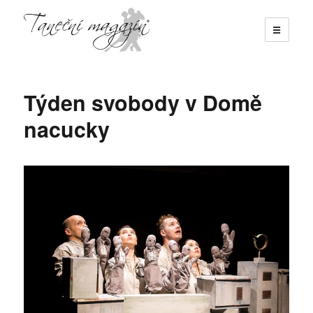
☰
Taneční magazín
Týden svobody v Domě
nacucky