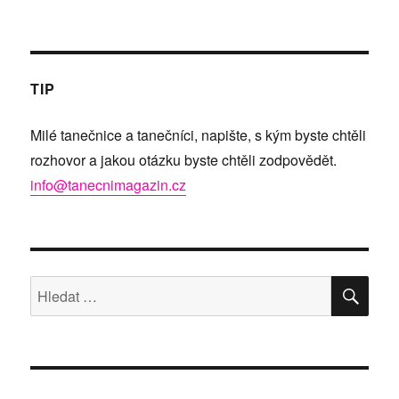
TIP
Milé tanečnice a tanečníci, napište, s kým byste chtěli
rozhovor a jakou otázku byste chtěli zodpovědět.
info@tanecnimagazin.cz
HLE
Hledat: