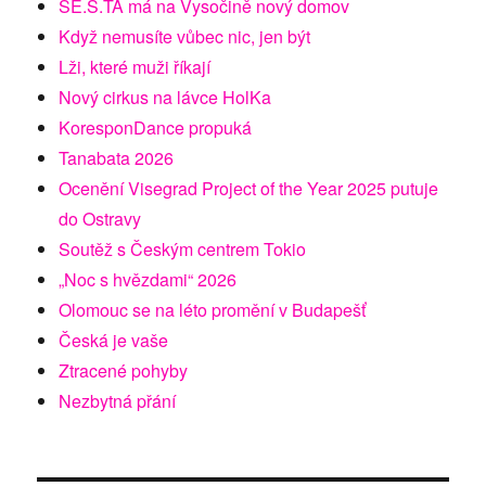
SE.S.TA má na Vysočině nový domov
Když nemusíte vůbec nic, jen být
Lži, které muži říkají
Nový cirkus na lávce HolKa
KoresponDance propuká
Tanabata 2026
Ocenění Visegrad Project of the Year 2025 putuje
do Ostravy
Soutěž s Českým centrem Tokio
„Noc s hvězdami“ 2026
Olomouc se na léto promění v Budapešť
Česká je vaše
Ztracené pohyby
Nezbytná přání