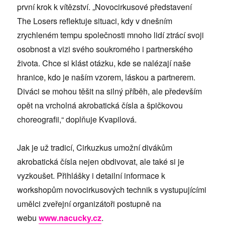
první krok k vítězství. „Novocirkusové představení
The Losers reflektuje situaci, kdy v dnešním
zrychleném tempu společnosti mnoho lidí ztrácí svoji
osobnost a vizi svého soukromého i partnerského
života. Chce si klást otázku, kde se nalézají naše
hranice, kdo je naším vzorem, láskou a partnerem.
Diváci se mohou těšit na silný příběh, ale především
opět na vrcholná akrobatická čísla a špičkovou
choreografii,“ doplňuje Kvapilová.
Jak je už tradicí, Cirkuzkus umožní divákům
akrobatická čísla nejen obdivovat, ale také si je
vyzkoušet. Přihlášky i detailní informace k
workshopům novocirkusových technik s vystupujícími
umělci zveřejní organizátoři postupně na
webu
www.nacucky.cz
.