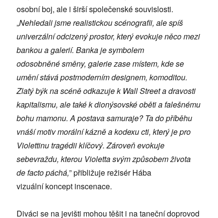
osobní boj, ale i širší společenské souvislosti.
„
Nehledali jsme realistickou sc
é
nografii, ale spíš
univerzální odcizený prostor, který evokuje něco mezi
bankou a galerií. Banka je symbolem
odosobněn
é
směny, galerie zase místem, kde se
umění stává postmoderním designem, komoditou.
Zlatý býk na sc
é
ně odkazuje k Wall Street a dravosti
kapitalismu, ale tak
é
k dionýsovsk
é
obě
ti a fale
šn
é
mu
bohu mamonu. A postava samuraje? Ta do příběhu
vnáší motiv morální kázně a kodexu cti, který je pro
Violettinu trag
é
dii klíčový
. Z
ároveň evokuje
sebevraždu, kterou Violetta svým způsobem života
de facto páchá,
” přibližuje režisér Hába
vizuální koncept inscenace.
Diváci se na jevišti mohou těšit i na taneční doprovod