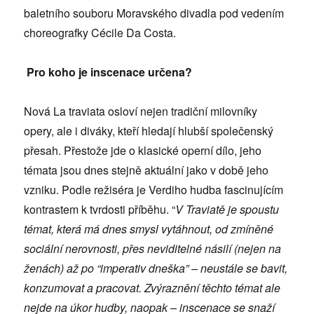
baletního souboru Moravského divadla pod vedením
choreografky Cécile Da Costa.
Pro koho je inscenace urč
ena?
Nová La traviata osloví nejen tradiční milovníky
opery, ale i diváky, kteří hledají hlubší společenský
přesah. Přestože jde o klasické operní dílo, jeho
témata jsou dnes stejně aktuální jako v době jeho
vzniku. Podle režiséra je Verdiho hudba fascinujícím
kontrastem k tvrdosti příběhu. “
V Traviatě je spoustu
témat, která má dnes smysl vytáhnout, od zmíněné
sociální nerovnosti, přes neviditelné násilí (nejen na
ženách) až po “imperativ dneška” – neustále se bavit,
konzumovat a pracovat. Zvýraznění těchto témat ale
nejde na úkor hudby, naopak – inscenace se snaží