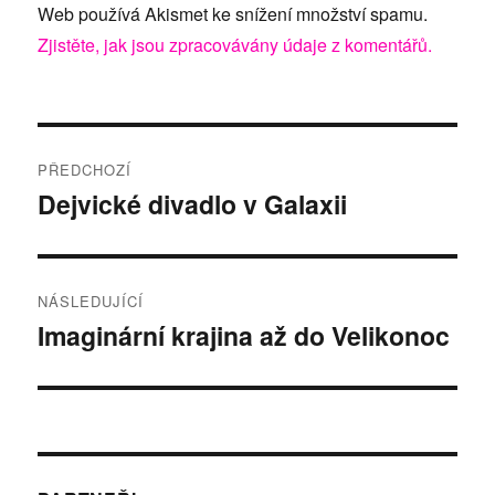
Web používá Akismet ke snížení množství spamu.
Zjistěte, jak jsou zpracovávány údaje z komentářů.
Navigace
PŘEDCHOZÍ
pro
Dejvické divadlo v Galaxii
Předchozí
příspěvek:
příspěvek
NÁSLEDUJÍCÍ
Imaginární krajina až do Velikonoc
Následující
příspěvek: