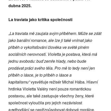
dubna 2025.
La traviata jako kritika společnosti
„
La traviata m
ě zaujala svým příběhem. Může se zdát
jako banální romance, ale lze ji tak
é
vnímat jako
příběh o vykořisťování člověka ve světě pln
ém
soci
álních nerovností. Violetta je postava, která má
jednu svobodu: buď zemře hlady, nebo bude
prodávat práci sv
é
ho těla. Pro mě to tedy není jen
příběh o lásce, je to příběh o lásce a
kapitalismu”
vysvětluje režisér Michal Hába. Hlavní
hrdinka Violetta Valéry není pouze romantickou
postavou, ale také zastupuje všechny ženy, které
společnost vyloučila pro jejich nezávislost
a
o
dhodlání se nepřizpůsobovat dobové morálce.