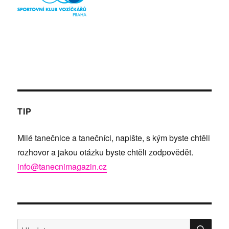
TIP
Milé tanečnice a tanečníci, napište, s kým byste chtěli
rozhovor a jakou otázku byste chtěli zodpovědět.
info@tanecnimagazin.cz
HLE
Hledat: