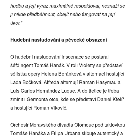
hudbu a její výraz maximálně respektovat, nesnaží se
ji nikde předběhnout, obejít nebo fungovat na její
úkor.”
Hudební nastudování a pě
veck
é
obsazení
O hudební nastudování inscenace se postaral
šéfdirigent Tomáš Hanák. V roli Violetty se představí
sólistka opery Helena Beránková v alternaci hostující
Lada Bočková. Alfreda alternují Raman Hasymau a
Luis Carlos Hernández Luque. A do třetice je třeba
zmínit i Germonta otce, kde se představí Daniel Kfelíř
a hostující Roman Vlkovič.
Orchestr Moravského divadla Olomouc pod taktovkou
Tomáše Hanáka a Filipa Urbana slibuje autentický a