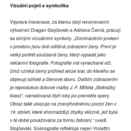
Vizuální pojetí
a symbolika
Výprava inscenace, za kterou stojí renomovanní
výtvarníci Dragan Stojčevski a Adriana Černá, pracují
se silnými vizuálními symboly. „
Dominantním prvkem
v prostoru jsou dvě odlišná zobrazení ženy. První je
velký portrét současné ženy, který vypadá jako
reklamní fotografie. Fotografie má vynechané oči,
čímž vzniká černý průhled skrze tvar, do kterého se
objevují sólisté a členové sboru. Dalším zobrazením
je reprodukce dobové malby J.-F. Milleta „Sběračky
klasů“, namalovaná čtyři roky po premiéře opery.
Obraz také ukazuje na znevýhodněnou pozici žen v
19. století, které shromažďují zbytky sklizně, jež byla
v té době považována za formu žebraní,“
uvedl
Stojčevski
.
Scénografie reflektuje nejen Violettin