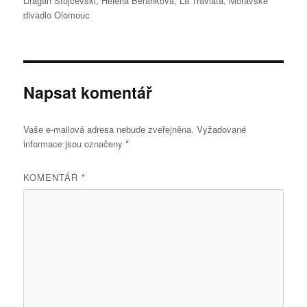
Dragan Stojčevski
,
Helena Beránková
,
La Traviata
,
Moravské
divadlo Olomouc
Napsat komentář
Vaše e-mailová adresa nebude zveřejněna.
Vyžadované
informace jsou označeny
*
KOMENTÁŘ
*