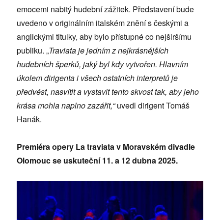
emocemi nabitý hudební zážitek. Představení bude
uvedeno v originálním italském znění s českými a
anglickými titulky, aby bylo přístupné co nejširšímu
publiku. „
Traviata je jedním z nejkrásnějších
hudebních šperků, jaký byl kdy vytvořen. Hlavním
úkolem dirigenta i všech ostatních interpretů je
předvést, nasvítit a vystavit tento skvost tak, aby jeho
krása mohla naplno zazářit,“
uvedl dirigent Tomáš
Hanák.
Premi
é
ra opery La traviata v Moravsk
é
m divadle
Olomouc se uskuteční 11. a 12 dubna 2025.