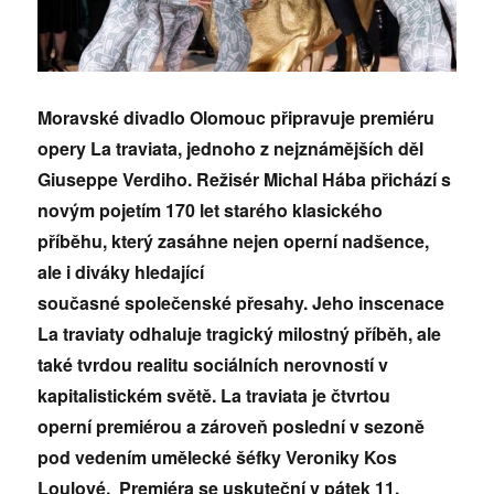
Moravsk
é
divadlo Olomouc připravuje premi
é
ru
opery La traviata, jednoho z nejznámější
ch d
ě
l
Giuseppe Verdiho. Re
žis
é
r Michal Há
ba p
ř
ich
ází
s
nov
ým pojetím 170 let star
é
ho klasick
é
ho
příběhu, který zasáhne nejen operní nadšence,
ale i diváky hledající
současn
é
společensk
é
přesahy. Jeho inscenace
La traviaty odhaluje tragický milostný příběh, ale
tak
é
tvrdou realitu sociálních nerovností v
kapitalistick
é
m světě. La traviata je čtvrtou
operní
premié
rou a zároveň poslední v sezoně
pod vedení
m um
ělecké šéfky Veroniky Kos
Loulov
é
. Premi
é
ra se uskuteční v pátek 11.