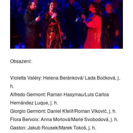
Obsazení:
Violetta Valéry: Helena Beránková/ Lada Bočková, j.
h.
Alfredo Germont: Raman Hasymau/Luis Carlos
Hernández Luque, j. h.
Giorgio Germont: Daniel Kfelíř/Roman Vlkovič, j. h.
Flora Bervoix: Anna Moriová/Marie Svobodová, j. h.
Gaston: Jakub Rousek/Marek Tokoš, j. h.