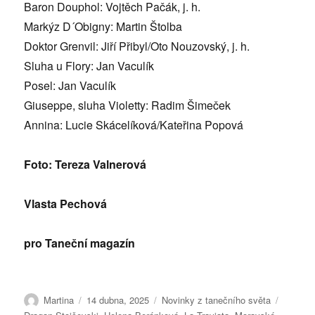
Baron Douphol: Vojtěch Pačák, j. h.
Markýz D´Obigny: Martin Štolba
Doktor Grenvil: Jiří Přibyl/Oto Nouzovský, j. h.
Sluha u Flory: Jan Vaculík
Posel: Jan Vaculík
Giuseppe, sluha Violetty: Radim Šimeček
Annina: Lucie Skácelíková/Kateřina Popová
Foto: Tereza Valnerová
Vlasta Pechová
pro Taneční magazín
Autor:
Publikováno:
Rubriky:
Štítky:
Martina
14 dubna, 2025
Novinky z tanečního světa