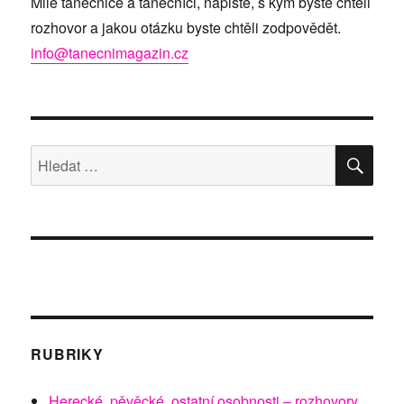
Milé tanečnice a tanečníci, napište, s kým byste chtěli
rozhovor a jakou otázku byste chtěli zodpovědět.
info@tanecnimagazin.cz
HLE
Hledat:
RUBRIKY
Herecké, pěvěcké, ostatní osobnosti – rozhovory