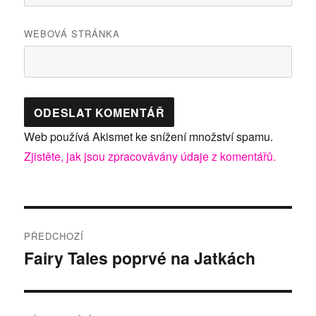
WEBOVÁ STRÁNKA
Web používá Akismet ke snížení množství spamu.
Zjistěte, jak jsou zpracovávány údaje z komentářů.
Navigace
PŘEDCHOZÍ
pro
Fairy Tales poprvé na Jatkách
Předchozí
příspěvek:
příspěvek