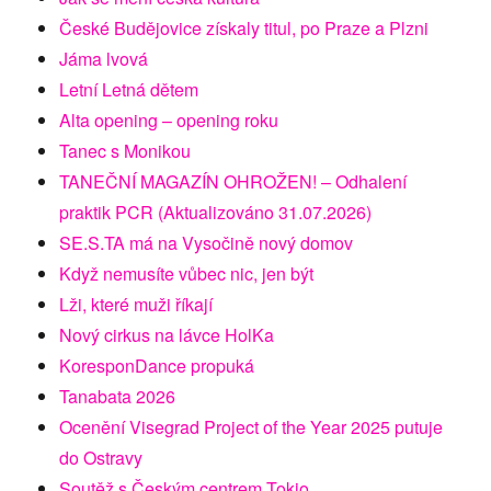
České Budějovice získaly titul, po Praze a Plzni
Jáma lvová
Letní Letná dětem
Alta opening – opening roku
Tanec s Monikou
TANEČNÍ MAGAZÍN OHROŽEN! – Odhalení
praktik PCR (Aktualizováno 31.07.2026)
SE.S.TA má na Vysočině nový domov
Když nemusíte vůbec nic, jen být
Lži, které muži říkají
Nový cirkus na lávce HolKa
KoresponDance propuká
Tanabata 2026
Ocenění Visegrad Project of the Year 2025 putuje
do Ostravy
Soutěž s Českým centrem Tokio