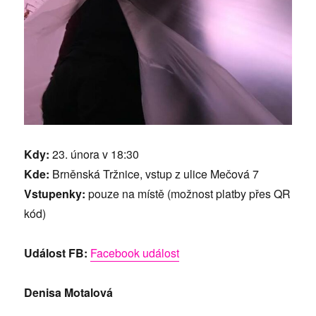
Kdy:
23. února v 18:30
Kde:
Brněnská Tržnice, vstup z ulice Mečová 7
Vstupenky:
pouze na místě (možnost platby přes QR
kód)
Událost FB:
Facebook událost
Denisa Motalová