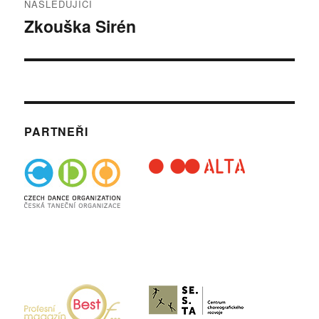
NÁSLEDUJÍCÍ
Zkouška Sirén
Následující
příspěvek:
PARTNEŘI