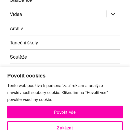
Zobrazit
Videa
podřazen
položky
Archiv
Taneční školy
Soutěže
Inzerce
Povolit cookies
Kontakty
Tento web používá k personalizaci reklam a analýze
návštěvnosti soubory cookie. Kliknutím na “Povolit vše”
povolíte všechny cookie.
Facebook
RSS
Youtube
Povolit vše
© Taneční magazín, z.s. | Branická 69/66, Braník, 147 00 Praha
Zakázat
4 | IČO: 27059821