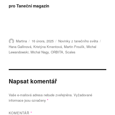
pro Taneční magazín
Autor:
Publikováno:
Rubriky:
Štítky:
Martina
16 února, 2025
Novinky z tanečního světa
Hana Gallinová
,
Kristýna Kmentová
,
Martin Froulík
,
Michal
Lewandowski
,
Michal Nagy
,
ORBITA
,
Scales
Napsat komentář
Vaše e-mailová adresa nebude zveřejněna.
Vyžadované
informace jsou označeny
*
KOMENTÁŘ
*