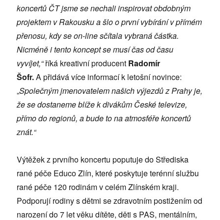
koncertů ČT jsme se nechali inspirovat obdobným
projektem v Rakousku a šlo o první vybírání v přímém
přenosu, kdy se on-line sčítala vybraná částka.
Nicméně i tento koncept se musí čas od času
vyvíjet,“
říká kreativní producent
Radomír
Šofr.
A přidává více informací k letošní novince:
„
Společným jmenovatelem našich výjezdů z Prahy je,
že se dostaneme blíže k divákům České televize,
přímo do regionů, a bude to na atmosféře koncertů
znát.“
Výtěžek z prvního koncertu poputuje do Střediska
rané péče Educo Zlín, které poskytuje terénní službu
rané péče 120 rodinám v celém Zlínském kraji.
Podporují rodiny s dětmi se zdravotním postižením od
narození do 7 let věku dítěte, děti s PAS, mentálním,