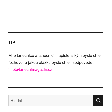
TIP
Milé tanečnice a tanečníci, napište, s kým byste chtěli
rozhovor a jakou otázku byste chtěli zodpovědět.
info@tanecnimagazin.cz
HLE
Hledat: