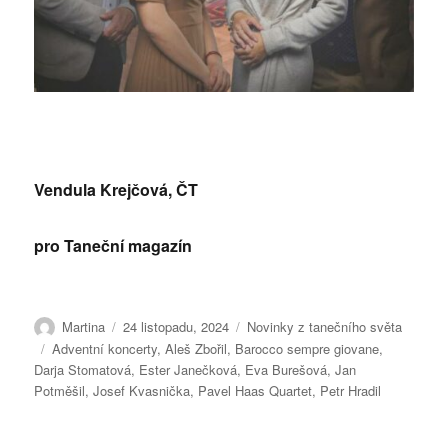
Vendula Krejčová, ČT
pro Taneční magazín
Autor:
Publikováno:
Rubriky:
Martina
24 listopadu, 2024
Novinky z tanečního světa
Štítky:
Adventní koncerty
,
Aleš Zbořil
,
Barocco sempre giovane
,
Darja Stomatová
,
Ester Janečková
,
Eva Burešová
,
Jan
Potměšil
,
Josef Kvasnička
,
Pavel Haas Quartet
,
Petr Hradil