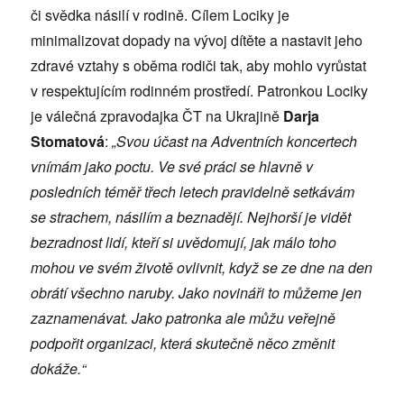
či svědka násilí v rodině. Cílem Lociky je
minimalizovat dopady na vývoj dítěte a nastavit jeho
zdravé vztahy s oběma rodiči tak, aby mohlo vyrůstat
v respektujícím rodinném prostředí. Patronkou Lociky
je válečná zpravodajka ČT na Ukrajině
Darja
Stomatová
:
„Svou účast na Adventních koncertech
vnímám jako poctu. Ve své práci se hlavně v
posledních téměř třech letech pravidelně setkávám
se strachem, násilím a beznadějí. Nejhorší je vidět
bezradnost lidí, kteří si uvědomují, jak málo toho
mohou ve svém životě ovlivnit, když se ze dne na den
obrátí všechno naruby. Jako novináři to můžeme jen
zaznamenávat. Jako patronka ale můžu veřejně
podpořit organizaci, která skutečně něco změnit
dokáže.“