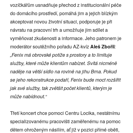
vozíčkářům usnadňuje přechod z institucionální péče
do domácího prostředí, pomáhá jim a jejich blízkým
akceptovat novou životní situaci, podporuje je při
návratu na pracovní trh a umožňuje jim sdílet a
vyměňovat zkušenosti a informace. Jeho patronem je
moderátor soutěžního pořadu AZ-kvíz
Aleš Zbořil
:
„Fenix má obrovské potíže s prostory a to limituje
služby, které může klientům nabízet. Svítá nicméně
naděje na větší sídlo na rovině na jihu Brna. Pokud
se jeho rekonstrukce podaří, Fenix bude moct rozšířit
jak své služby, tak zvětšit počet klientů, kterým je
může nabídnout.“
Třetí koncert chce pomoci Centru Locika, nestátnímu
specializovanému pracovišti zaměřenému na pomoc
dětem ohroženým násilím, ať již v pozici přímé oběti,