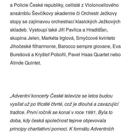
a Policie České republiky, cellisté z Violoncellového
ansámblu Ševčíkovy akademie či Orchestr Ježkovy
stopy se zajímavou orchestrací klasických Ježkových
skladeb. Vystoupí také Jiří Pavlica a Hradišťan,
skupina Jelen, Markéta Irglová, Smyčcové kvinteto
Jihočeské filharmonie, Barocco sempre giovane, Eva
Burešová a Kryštof Pobořil, Pavel Haas Quartet nebo
Alinde Quintet.
„Adventní koncerty České televize se letos budou
vysílat už po třicáté čtvrté, což je dlouhá a zavazující
tradice. První ročník se konal v roce 1991. Byla to
doba, kdy česká společnost teprve objevovala
principy charitativní pomoci. K formátu Adventních