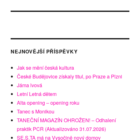
NEJNOVĚJŠÍ PŘÍSPĚVKY
Jak se mění česká kultura
České Budějovice získaly titul, po Praze a Plzni
Jáma lvová
Letní Letná dětem
Alta opening – opening roku
Tanec s Monikou
TANEČNÍ MAGAZÍN OHROŽEN! – Odhalení
praktik PCR (Aktualizováno 31.07.2026)
SE.S.TA má na Vysočině nový domov