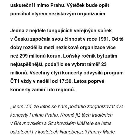
uskuteční i mimo Prahu. Výtěžek bude opět
pomáhat čtyřem neziskovým organizacím
Jedna z nejdéle fungujících veřejných sbírek
v Česku započala svou činnost v roce 1991. Od té
doby rozdělila mezi neziskové organizace více
než 299 milionů korun. Loňský ročník byl zatím
nejúspěšnější, podařilo se vybrat téměř 23
milionů. Všechny čtyři koncerty odvysílá program
ČT1 vždy v neděli od 17:30. Letos poprvé
koncerty zamíří i do regionů.
„Jsem rád, že letos se nám podařilo zorganizovat dva
koncerty i mimo Prahu. Kromě již těch tradičních
v Břevnovském a Strahovském klášteře se letos
uskuteční i v kostelech Nanebevzetí Panny Marie