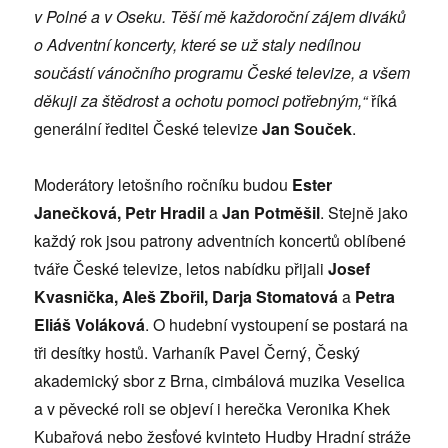
v Polné a v Oseku. Těší mě každoroční zájem diváků
o Adventní koncerty, které se už staly nedílnou
součástí vánočního programu České televize, a všem
děkuji za štědrost a ochotu pomoci potřebným,“
říká
generální ředitel České
televize
Jan Souček
.
Moderátory letošního ročníku budou
Ester
Janečková, Petr Hradil
a
Jan Potměšil
. Stejně jako
každý rok jsou patrony adventních koncertů oblíbené
tváře České televize, letos nabídku přijali
Josef
Kvasnička, Aleš Zbořil, Darja Stomatová
a
Petra
Eliáš Voláková
. O hudební vystoupení se postará na
tři desítky hostů. Varhaník Pavel Černý, Český
akademický sbor z Brna, cimbálová muzika Veselica
a v pěvecké roli se objeví i herečka Veronika Khek
Kubařová nebo žesťové kvinteto Hudby Hradní stráže