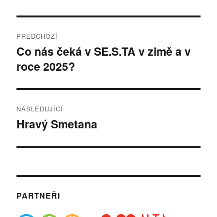
Navigace
PŘEDCHOZÍ
pro
Co nás čeká v SE.S.TA v zimě a v
Předchozí
roce 2025?
příspěvek:
příspěvek
NÁSLEDUJÍCÍ
Hravý Smetana
Následující
příspěvek:
PARTNEŘI