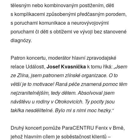
tělesným nebo kombinovaným postižením, děti
s komplikacemi způsobenými předčasným porodem,
s poruchami komunikace a neurovývojovými
poruchami či děti s obtížemi ve vývoji bez stanovené
diagnózy.
Patron koncertu, moderátor hlavní zpravodajské
relace Události,
Josef Kvasnička
k tomu říká:
„Jsem
ze Zlína, jsem patronem zlínské organizace. O to
větší je to motivace! Raná péče znamená pomoc těm
nejzranitelnějším, tedy dětem. Absolvoval jsem
návštěvu u rodiny v Otrokovicích. Ty pocity jsou
takřka nesdělitelné. Bylo mi s nimi moc hezky.“
Druhý koncert pomůže ParaCENTRU Fenix v Brně,
jehož hlavním cílem je soběstačnost klientů –