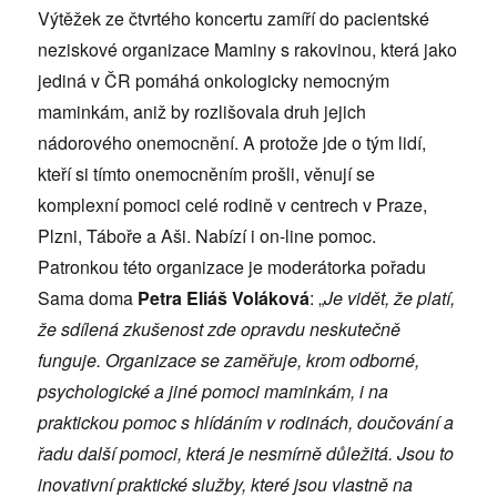
Výtěžek ze čtvrtého koncertu zamíří do pacientské
neziskové organizace Maminy s rakovinou, která jako
jediná v ČR pomáhá onkologicky nemocným
maminkám, aniž by rozlišovala druh jejich
nádorového onemocnění. A protože jde o tým lidí,
kteří si tímto onemocněním prošli, věnují se
komplexní pomoci celé rodině v centrech v Praze,
Plzni, Táboře a Aši. Nabízí i on-line pomoc.
Patronkou této organizace je moderátorka pořadu
Sama doma
Petra Eliáš Voláková
: „
Je vidět, že platí,
že sdílená zkušenost zde opravdu neskutečně
funguje. Organizace se zaměřuje, krom odborné,
psychologické a jiné pomoci maminkám, i na
praktickou pomoc s hlídáním v rodinách, doučování a
řadu další pomoci, která je nesmírně důležitá. Jsou to
inovativní praktické služby, které jsou vlastně na