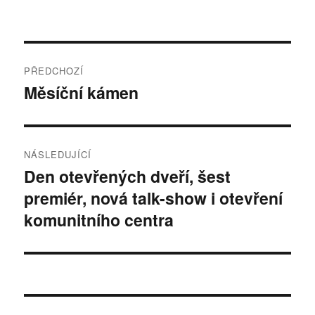
Navigace
PŘEDCHOZÍ
pro
Měsíční kámen
Předchozí
příspěvek:
příspěvek
NÁSLEDUJÍCÍ
Den otevřených dveří, šest
Následující
premiér, nová talk-show i otevření
příspěvek:
komunitního centra