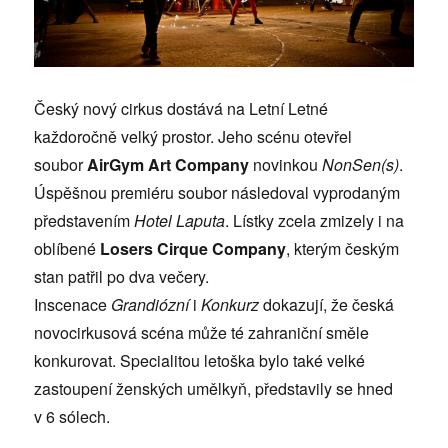
Český nový cirkus dostává na Letní Letné
každoročně velký prostor. Jeho scénu otevřel
soubor
AirGym Art Company
novinkou
NonSen(s)
.
Úspěšnou premiéru soubor následoval vyprodaným
představením
Hotel Laputa
. Lístky zcela zmizely i na
oblíbené
Losers Cirque Company
, kterým českým
stan patřil po dva večery.
Inscenace
Grandiózní
i
Konkurz
dokazují, že česká
novocirkusová scéna může té zahraniční směle
konkurovat. Specialitou letoška bylo také velké
zastoupení ženských umělkyň, představily se hned
v 6 sólech.