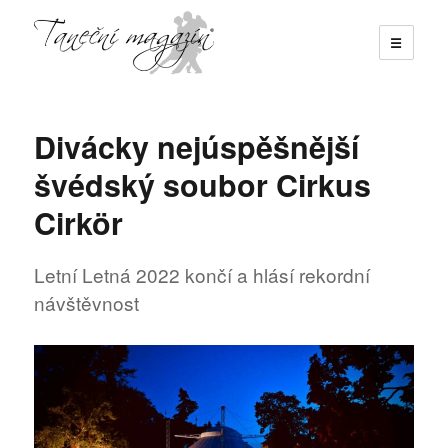
☰
Taneční magazín
Divácky nejúspěšnější
švédský soubor Cirkus
Cirkör
Letní Letná 2022 končí a hlásí rekordní
návštěvnost