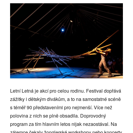
Letní Letná je akcí pro celou rodinu. Festival dopřává
zážitky i dětským divákům, a to na samostatné scéně
s téměř 90 představeními pro nejmenší. Více než
polovina z nich se plně obsadila. Doprovodný
program za tím hlavním letos nijak nezaostával. Na
zájemce čekaly žonglerské workshopy nebo koncerty