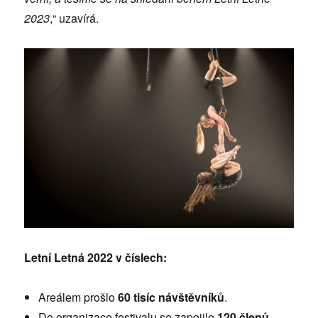
2023
,“ uzavírá.
Letní Letná 2022 v číslech:
Areálem prošlo
60 tisíc návštěvníků
.
Do organizace festivalu se zapojilo
120 členů