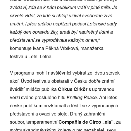
zvědaví, zda se k nám publikum vrátí v plné míře. Je
skvělé vidět, že lidé si chtějí užívat svobodně živé
umění. I přes určitou nepřízeň počasí Letenské sady
každý den opravdu žily, areál byl naplněný lidmi a
představení se vyprodávala každým dnem
,“
komentuje Ivana Pěkná Vrbíková, manažerka
festivalu Letní Letná.
V programu mohli návštěvníci vybírat ze dvou stovek
akcí. Úvod festivalu obstarali v Česku dobře známí
švédští miláčci publika
Cirkus Cirkör
s upravenou
verzí svého proslulého hitu
Knitting Peace.
Ani letos
české publikum nezklamali a těšili se z vyprodaných
představení a ovací ve stoje. Druhý zahraniční
soubor, temperamentní
Compañía de Circo „eia“,
za
svými skandinávskými kolegy o nic nezáhalel, svou