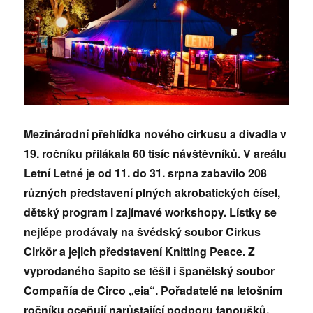
Mezinárodní přehlídka nového cirkusu a divadla v
19. ročníku přilákala 60 tisíc návštěvníků. V areálu
Letní Letné je od 11. do 31. srpna zabavilo 208
různých představení plných akrobatických čísel,
dětský program i zajímavé workshopy. Lístky se
nejlépe prodávaly na švédský soubor Cirkus
Cirkör a jejich představení Knitting Peace. Z
vyprodaného šapito se těšil i španělský soubor
Compañía de Circo „eia“. Pořadatelé na letošním
ročníku oceňují narůstající podporu fanoušků.