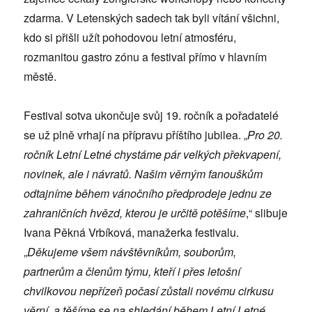
zdarma. V Letenských sadech tak byli vítání všichni,
kdo si přišli užít pohodovou letní atmosféru,
rozmanitou gastro zónu a festival přímo v hlavním
městě.
Festival sotva ukončuje svůj 19. ročník a pořadatelé
se už plně vrhají na přípravu příštího jubilea. „
Pro 20.
ročník Letní Letné chystáme pár velkých překvapení,
novinek, ale i návratů. Našim věrným fanouškům
odtajníme během vánočního předprodeje jednu ze
zahraničních hvězd, kterou je určitě potěšíme
,“ slibuje
Ivana Pěkná Vrbíková, manažerka festivalu.
„
Děkujeme všem návštěvníkům, souborům,
partnerům a členům týmu, kteří i přes letošní
chvilkovou nepřízeň počasí zůstali novému cirkusu
věrní, a těšíme se na shledání během Letní Letné