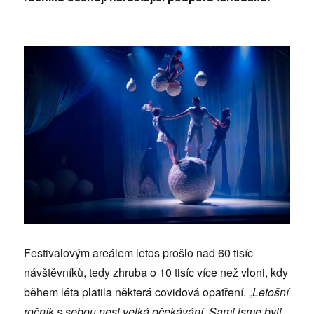
Festivalovým areálem letos prošlo nad 60 tisíc
návštěvníků, tedy zhruba o 10 tisíc více než vloni, kdy
během léta platila některá covidová opatření. „
Letošní
ročník s sebou nesl velká očekávání. Sami jsme byli