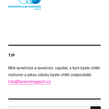
TIP
Milé tanečnice a tanečníci, napište, s kým byste chtěli
rozhovor a jakou otázku byste chtěli zodpovědět.
info@tanecnimagazin.cz
HLE