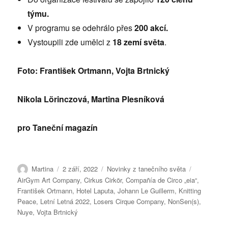
týmu.
V programu se odehrálo přes
200 akcí.
Vystoupili zde umělci z
18 zemí světa
.
Foto: František Ortmann, Vojta Brtnický
Nikola Lörinczová, Martina Plesníková
pro Taneční magazín
Autor:
Publikováno:
Rubriky:
Štítky:
Martina
2 září, 2022
Novinky z tanečního světa
AirGym Art Company
,
Cirkus Cirkör
,
Compañía de Circo „eia“
,
František Ortmann
,
Hotel Laputa
,
Johann Le Guillerm
,
Knitting
Peace
,
Letní Letná 2022
,
Losers Cirque Company
,
NonSen(s)
,
Nuye
,
Vojta Brtnický