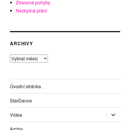
Ztracené pohyby
Nezbytná přání
ARCHIVY
Archivy
Úvodní stránka
StarDance
Zobrazit
Videa
podřazen
položky
Archiv