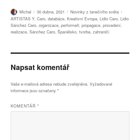
Autor:
Publikováno:
Rubriky:
Štítky:
Michal
30 dubna, 2021
Novinky z tanečního světa
ARTISTAS Y
,
Caro
,
databáze
,
Kreativní Evropa
,
Lidio Caro
,
Lidio
Sánchez Caro
,
organizace
,
performeři
,
propagace
,
provedení
,
realizace
,
Sánchez Caro
,
Španělsko
,
tvorba
,
zahraničí
Napsat komentář
Vaše e-mailová adresa nebude zveřejněna.
Vyžadované
informace jsou označeny
*
KOMENTÁŘ
*