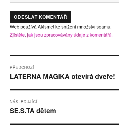
Web používá Akismet ke snížení množství spamu.
Zjistěte, jak jsou zpracovávány údaje z komentářů.
Navigace
PŘEDCHOZÍ
pro
LATERNA MAGIKA otevírá dveře!
Předchozí
příspěvek:
příspěvek
NÁSLEDUJÍCÍ
SE.S.TA dětem
Následující
příspěvek: