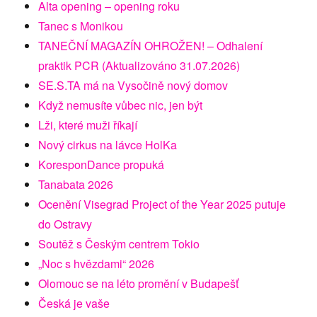
Alta opening – opening roku
Tanec s Monikou
TANEČNÍ MAGAZÍN OHROŽEN! – Odhalení
praktik PCR (Aktualizováno 31.07.2026)
SE.S.TA má na Vysočině nový domov
Když nemusíte vůbec nic, jen být
Lži, které muži říkají
Nový cirkus na lávce HolKa
KoresponDance propuká
Tanabata 2026
Ocenění Visegrad Project of the Year 2025 putuje
do Ostravy
Soutěž s Českým centrem Tokio
„Noc s hvězdami“ 2026
Olomouc se na léto promění v Budapešť
Česká je vaše