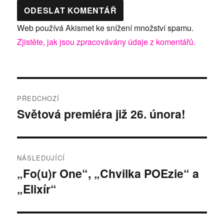
Web používá Akismet ke snížení množství spamu.
Zjistěte, jak jsou zpracovávány údaje z komentářů.
Navigace
PŘEDCHOZÍ
pro
Světová premiéra již 26. února!
Předchozí
příspěvek:
příspěvek
NÁSLEDUJÍCÍ
„Fo(u)r One“, „Chvilka POEzie“ a
Následující
„Elixír“
příspěvek: