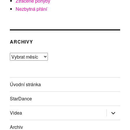
Ztracené pohyby
Nezbytná přání
ARCHIVY
Archivy
Úvodní stránka
StarDance
Zobrazit
Videa
podřazen
položky
Archiv