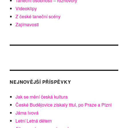
Taneční osobnosti – rozhovory
Videoklipy
Z české taneční scény
Zajímavosti
NEJNOVĚJŠÍ PŘÍSPĚVKY
Jak se mění česká kultura
České Budějovice získaly titul, po Praze a Plzni
Jáma lvová
Letní Letná dětem