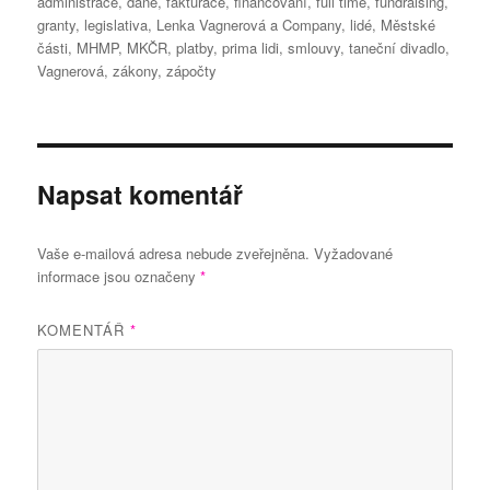
administrace
,
daně
,
fakturace
,
financování
,
full time
,
fundraising
,
granty
,
legislativa
,
Lenka Vagnerová a Company
,
lidé
,
Městské
části
,
MHMP
,
MKČR
,
platby
,
prima lidi
,
smlouvy
,
taneční divadlo
,
Vagnerová
,
zákony
,
zápočty
Napsat komentář
Vaše e-mailová adresa nebude zveřejněna.
Vyžadované
informace jsou označeny
*
KOMENTÁŘ
*