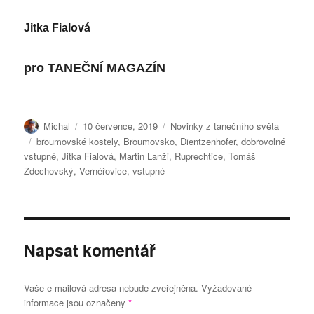
Jitka Fialová
pro
TANEČNÍ MAGAZÍN
Autor:
Publikováno:
Rubriky:
Michal
10 července, 2019
Novinky z tanečního světa
Štítky:
broumovské kostely
,
Broumovsko
,
Dientzenhofer
,
dobrovolné
vstupné
,
Jitka Fialová
,
Martin Lanži
,
Ruprechtice
,
Tomáš
Zdechovský
,
Vernéřovice
,
vstupné
Napsat komentář
Vaše e-mailová adresa nebude zveřejněna.
Vyžadované
informace jsou označeny
*