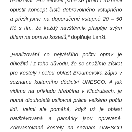
realizovat. Pro letošek jsme se proto i rozhodli
opustit koncept čistě dobrovolného vstupného
a přešli jsme na doporučené vstupné 20 – 50
Kč s tím, že každý návštěvník přispěje svým
dílem na opravu kostelů,“
doplňuje Lanži.
„
Realizování co největšího počtu oprav je
důležité i z toho důvodu, že se snažíme získat
pro kostely i celou oblast Broumovska zápis v
seznamu kulturního dědictví UNESCO. A jak
vidíme na příkladu hřebčína v Kladrubech, je
nutná dlouholetá usilovná práce velkého počtu
lidí. Velmi ale pomáhá, když už je oblast
navštěvovaná a památky jsou opravené.
Zdevastované kostely na seznam UNESCO