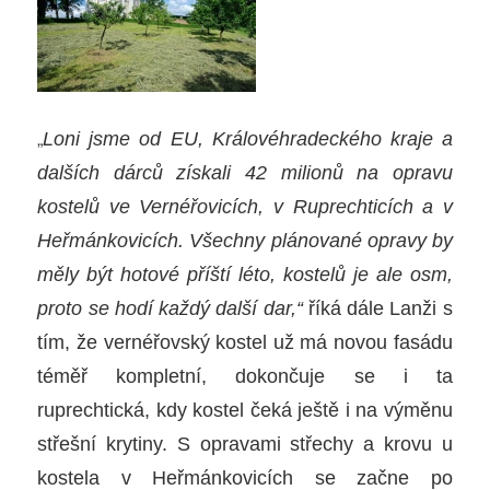
„
Loni jsme od EU, Královéhradeckého kraje a
dalších dárců získali 42 milionů na opravu
kostelů ve Vernéřovicích, v Ruprechticích a v
Heřmánkovicích. Všechny plánované opravy by
měly být hotové příští léto, kostelů je ale osm,
proto se hodí každý další dar,“
říká dále Lanži s
tím, že vernéřovský kostel už má novou fasádu
téměř kompletní, dokončuje se i ta
ruprechtická, kdy kostel čeká ještě i na výměnu
střešní krytiny. S opravami střechy a krovu u
kostela v Heřmánkovicích se začne po