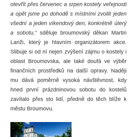
otevřít přes červenec a srpen kostely veřejnosti
a opět jsme po dohodě s místními zvolili jeden
všední a jeden víkendový den, konkrétně úterý
a sobotu,“
sděluje broumovský děkan Martin
Lanži, který je hlavním organizátorem akce.
Slibuje si od ní nejen zvýšení zájmu o kostely i
oblast Broumovska, ale také doufá ve výběr
finančních prostředků na další opravy. Naději
mu dává poměrně vysoká návštěvnost, kdy
hned první
prázdninovou
sobotu do kostelů
zavítalo přes
sto
lidí, předně do těch blíže k
městu Broumov
u
.