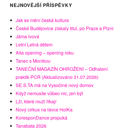
NEJNOVĚJŠÍ PŘÍSPĚVKY
Jak se mění česká kultura
České Budějovice získaly titul, po Praze a Plzni
Jáma lvová
Letní Letná dětem
Alta opening – opening roku
Tanec s Monikou
TANEČNÍ MAGAZÍN OHROŽEN! – Odhalení
praktik PCR (Aktualizováno 31.07.2026)
SE.S.TA má na Vysočině nový domov
Když nemusíte vůbec nic, jen být
Lži, které muži říkají
Nový cirkus na lávce HolKa
KoresponDance propuká
Tanabata 2026