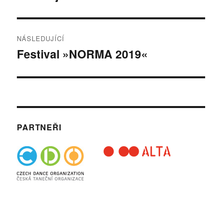
NÁSLEDUJÍCÍ
Festival »NORMA 2019«
Následující
příspěvek:
PARTNEŘI