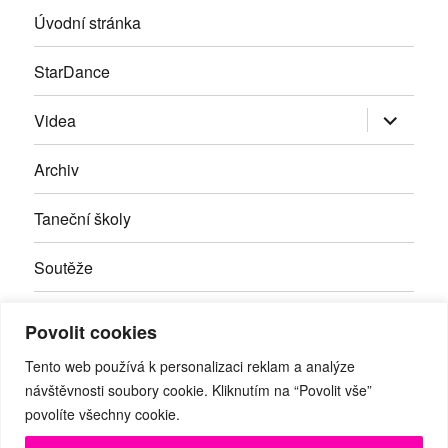
Úvodní stránka
StarDance
Zobrazit
Videa
podřazen
položky
Archiv
Taneční školy
Soutěže
Inzerce
Povolit cookies
Kontakty
Tento web používá k personalizaci reklam a analýze
návštěvnosti soubory cookie. Kliknutím na “Povolit vše”
povolíte všechny cookie.
Facebook
RSS
Youtube