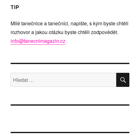
TIP
Milé tanečnice a tanečníci, napište, s kým byste chtěli
rozhovor a jakou otázku byste chtěli zodpovědět.
info@tanecnimagazin.cz
HLE
Hledat: