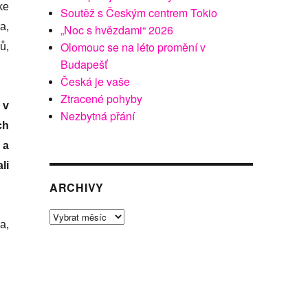
ke
Soutěž s Českým centrem Tokio
a,
„Noc s hvězdami“ 2026
Olomouc se na léto promění v
ů,
Budapešť
Česká je vaše
Ztracené pohyby
 v
Nezbytná přání
ch
 a
li
ARCHIVY
Archivy
a,