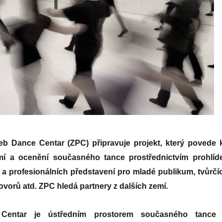
eb Dance Centar (ZPC) připravuje projekt, který povede 
í a ocenění současného tance prostřednictvím prohlíd
h a profesionálních představení pro mladé publikum, tvůrčí
vorů atd. ZPC hledá partnery z dalších zemí.
Centar je ústředním prostorem současného tance