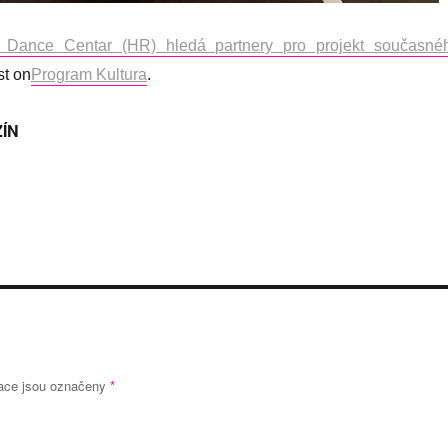
 Dance Centar (HR) hledá partnery pro projekt současné
st on
Program Kultura
.
ÍN
ace jsou označeny
*