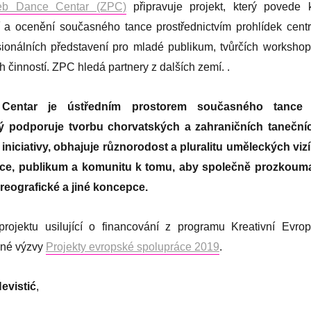
eb Dance Centar (ZPC)
připravuje projekt, který povede 
a ocenění současného tance prostřednictvím prohlídek centr
esionálních představení pro mladé publikum, tvůrčích workshop
h činností. ZPC hledá partnery z dalších zemí. .
Centar je ústředním prostorem současného tance
rý podporuje tvorbu chorvatských a zahraničních taneční
iniciativy, obhajuje různorodost a pluralitu uměleckých vizí
ce, publikum a komunitu k tomu, aby společně prozkouma
reografické a jiné koncepce.
rojektu usilující o financování z programu Kreativní Evrop
ané výzvy
Projekty evropské spolupráce 2019
.
evistić
,