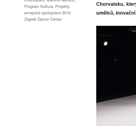
Chorvatsku, kte
Program Kultura
,
Projekty
evropské spolupráce 2019
,
umělců, inovační i
Zagreb Dance Centar