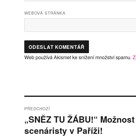
WEBOVÁ STRÁNKA
Web používá Akismet ke snížení množství spamu.
Z
Navigace
PŘEDCHOZÍ
pro
„SNĚZ TU ŽÁBU!“ Možnost pr
Předchozí
příspěvek:
příspěvek
scenáristy v Paříži!