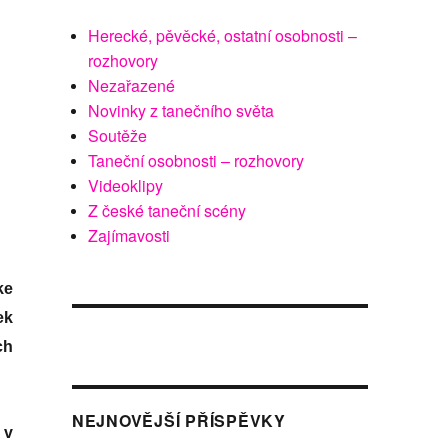
Herecké, pěvěcké, ostatní osobnosti –
rozhovory
Nezařazené
Novinky z tanečního světa
Soutěže
Taneční osobnosti – rozhovory
Videoklipy
Z české taneční scény
Zajímavosti
ke
ek
ch
NEJNOVĚJŠÍ PŘÍSPĚVKY
 v