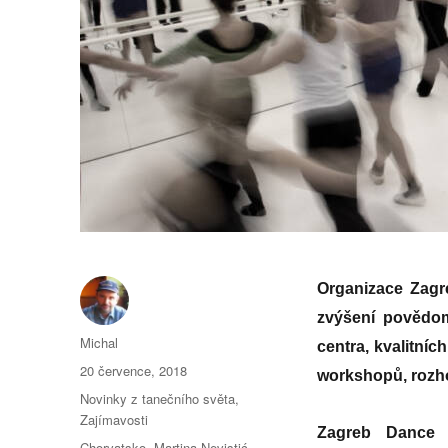
Organizace Zagr
zvýšení povědom
Autor:
Michal
centra, kvalitníc
Publikováno:
20 července, 2018
workshopů, rozho
Rubriky:
Novinky z tanečního světa
,
Zajímavosti
Zagreb Dance 
Štítky:
Chorvatsko
,
Martina Nevistić
,