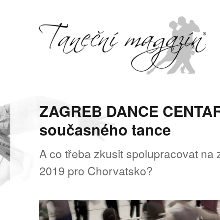
Svět tance, pohybu a hudby
Taneční magazín
ZAGREB DANCE CENTAR hl
současného tance
A co třeba zkusit spolupracovat na
2019 pro Chorvatsko?