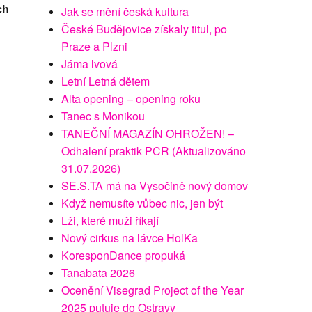
Jak se mění česká kultura
ch
České Budějovice získaly titul, po
Praze a Plzni
Jáma lvová
Letní Letná dětem
Alta opening – opening roku
Tanec s Monikou
TANEČNÍ MAGAZÍN OHROŽEN! –
Odhalení praktik PCR (Aktualizováno
31.07.2026)
SE.S.TA má na Vysočině nový domov
Když nemusíte vůbec nic, jen být
Lži, které muži říkají
Nový cirkus na lávce HolKa
KoresponDance propuká
Tanabata 2026
Ocenění Visegrad Project of the Year
2025 putuje do Ostravy