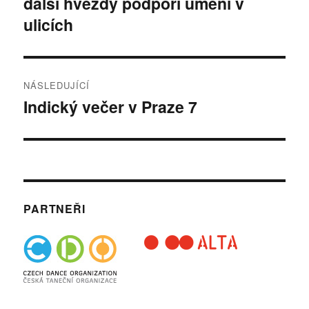
další hvězdy podpoří umění v
příspěvek:
příspěvek
ulicích
NÁSLEDUJÍCÍ
Indický večer v Praze 7
Následující
příspěvek:
PARTNEŘI