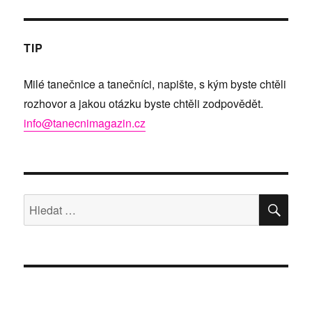
TIP
Milé tanečnice a tanečníci, napište, s kým byste chtěli
rozhovor a jakou otázku byste chtěli zodpovědět.
info@tanecnimagazin.cz
HLE
Hledat: