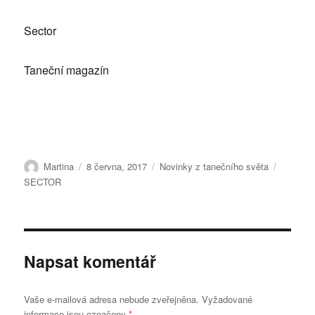
Sector
Taneční magazín
Autor:
Publikováno:
Rubriky:
Štítky:
Martina
8 června, 2017
Novinky z tanečního světa
SECTOR
Napsat komentář
Vaše e-mailová adresa nebude zveřejněna.
Vyžadované
informace jsou označeny
*