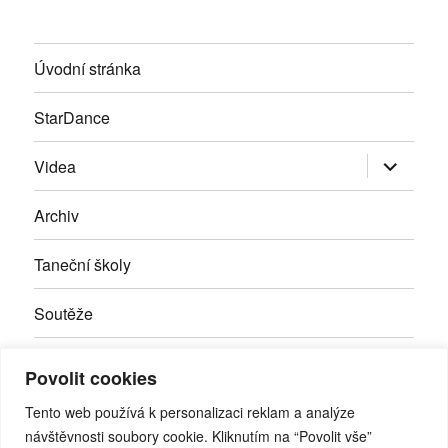
Úvodní stránka
StarDance
Zobrazit
Videa
podřazen
položky
Archiv
Taneční školy
Soutěže
Inzerce
Povolit cookies
Kontakty
Tento web používá k personalizaci reklam a analýze
návštěvnosti soubory cookie. Kliknutím na “Povolit vše”