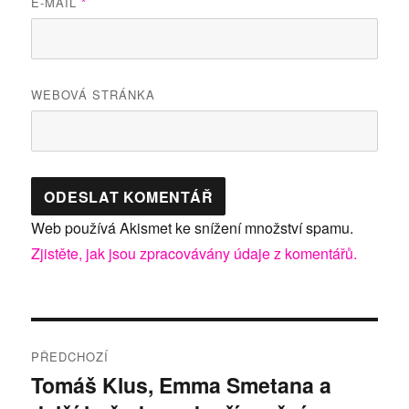
E-MAIL
*
WEBOVÁ STRÁNKA
Web používá Akismet ke snížení množství spamu.
Zjistěte, jak jsou zpracovávány údaje z komentářů.
Navigace
PŘEDCHOZÍ
pro
Tomáš Klus, Emma Smetana a
Předchozí