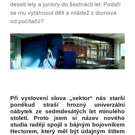
deseti lety a juniory do šestnácti let. Podaří
se mu vytáhnout děti a mládež z domova
od počítačů?
Při vyslovení slova „sektor“ nás starší
poněkud straší hrozný univerzální
nábytek ze sedmdesátých let minulého
století. Proto jsem si název nového
studia raději spojil s bájným bojovníkem
Hectorem, který měl být údajným štítem