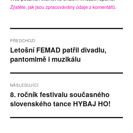
Zjistěte, jak jsou zpracovávány údaje z komentářů.
Navigace
PŘEDCHOZÍ
pro
Letošní FEMAD patřil divadlu,
Předchozí
pantomimě i muzikálu
příspěvek:
příspěvek
NÁSLEDUJÍCÍ
8. ročník festivalu současného
Následující
slovenského tance HYBAJ HO!
příspěvek: