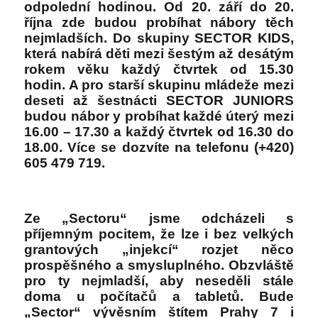
odpolední hodinou. Od 20. září do 20.
října zde budou probíhat nábory těch
nejmladších. Do skupiny SECTOR KIDS,
která nabírá děti mezi šestým až desátým
rokem věku každý čtvrtek od 15.30
hodin. A pro starší skupinu mládeže mezi
deseti až šestnácti SECTOR JUNIORS
budou nábor y probíhat každé úterý mezi
16.00 – 17.30 a každý čtvrtek od 16.30 do
18.00. Více se dozvíte na telefonu (+420)
605 479 719.
Ze „Sectoru“ jsme odcházeli s
příjemným pocitem, že lze i bez velkých
grantových „injekcí“ rozjet něco
prospěšného a smysluplného. Obzvláště
pro ty nejmladší, aby neseděli stále
doma u počítačů a tabletů. Bude
„Sector“ vývěsním štítem Prahy 7 i