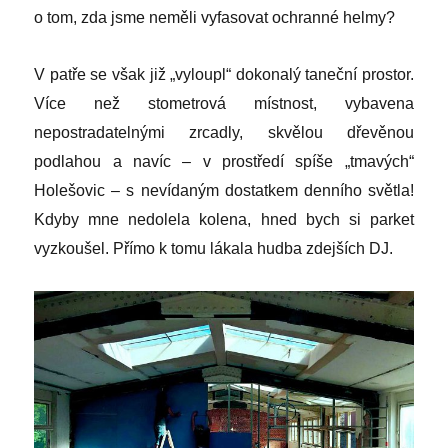
o tom, zda jsme neměli vyfasovat ochranné helmy?
V patře se však již „vyloupl“ dokonalý taneční prostor.
Více než stometrová místnost, vybavena
nepostradatelnými zrcadly, skvělou dřevěnou
podlahou a navíc – v prostředí spíše „tmavých“
Holešovic – s nevídaným dostatkem denního světla!
Kdyby mne nedolela kolena, hned bych si parket
vyzkoušel. Přímo k tomu lákala hudba zdejších DJ.