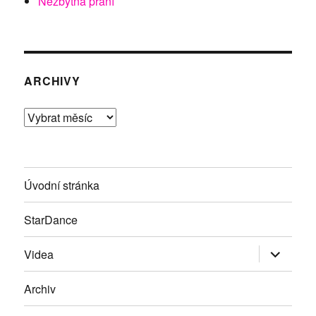
Nezbytná přání
ARCHIVY
Archivy
Úvodní stránka
StarDance
Zobrazit
Videa
podřazen
položky
Archiv