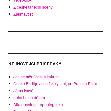
Videoklipy
Z české taneční scény
Zajímavosti
NEJNOVĚJŠÍ PŘÍSPĚVKY
Jak se mění česká kultura
České Budějovice získaly titul, po Praze a Plzni
Jáma lvová
Letní Letná dětem
Alta opening – opening roku