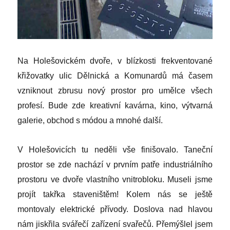
Na Holešovickém dvoře, v blízkosti frekventované
křižovatky ulic Dělnická a Komunardů má časem
vzniknout zbrusu nový prostor pro umělce všech
profesí. Bude zde kreativní kavárna, kino, výtvarná
galerie, obchod s módou a mnohé další.
V Holešovicích tu neděli vše finišovalo. Taneční
prostor se zde nachází v prvním patře industriálního
prostoru ve dvoře vlastního vnitrobloku. Museli jsme
projít takřka staveništěm! Kolem nás se ještě
montovaly elektrické přívody. Doslova nad hlavou
nám jiskřila svářečí zařízení svařečů. Přemýšlel jsem