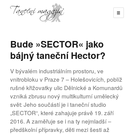
☰
Taneční magazín
Bude »SECTOR« jako
bájný taneční Hector?
V bývalém industriálním prostoru, ve
vnitrobloku v Praze 7 – Holešovicích, poblíž
rušné křižovatky ulic Dělnické a Komunardů
vzniká zbrusu nový multikulturní umělecký
svět: Jeho součástí je i taneční studio
„SECTOR“, které zahajuje právě 19. září
2016. A zaměřuje se i na ty nejmladší –
předškolní přípravky, děti mezi šesti až