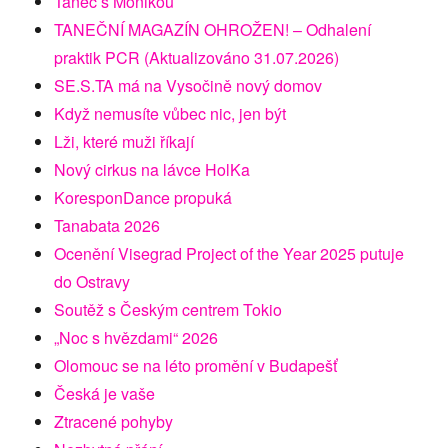
Tanec s Monikou
TANEČNÍ MAGAZÍN OHROŽEN! – Odhalení
praktik PCR (Aktualizováno 31.07.2026)
SE.S.TA má na Vysočině nový domov
Když nemusíte vůbec nic, jen být
Lži, které muži říkají
Nový cirkus na lávce HolKa
KoresponDance propuká
Tanabata 2026
Ocenění Visegrad Project of the Year 2025 putuje
do Ostravy
Soutěž s Českým centrem Tokio
„Noc s hvězdami“ 2026
Olomouc se na léto promění v Budapešť
Česká je vaše
Ztracené pohyby