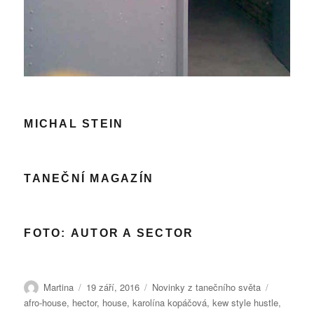
MICHAL STEIN
TANEČNÍ MAGAZÍN
FOTO:
AUTOR A SECTOR
Autor:
Publikováno:
Rubriky:
Štítky:
Martina
19 září, 2016
Novinky z tanečního světa
afro-house
,
hector
,
house
,
karolína kopáčová
,
kew style hustle
,