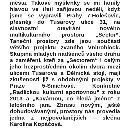
města. Takové myšlenky se mi honily
hlavou ve třetí zaříjovou neděli, když
jsme se vypravili Prahy 7-Holešovic,
přesněji do Tusarovy ulice 31, na
slavnostní otevírání nového
multikulturního prostoru „Sector“.
Taneční prostory zde jsou součástí
většího projektu zvaného Vnitroblock.
Skupina mladých nadšenců všeho druhu
a zaměření, kteří za „Sectorem“ i celým
jeho bezprostředním okolím dvora mezi
ulicemi Tusarova a Dělnická stojí, mají
zkušenosti již s obdobnými projekty v
Praze 5-Smíchově. Konkrétně
„Radlickou kulturní sportovnou“ z roku
2013 a „Kavárnou, co hledá jméno“ z
letošního jara. Zbrusu novými, ještě
dobudovávanými, prostory nás provedla
jedna z nejpovolanějších – slečna
Karolína Kopáčová.