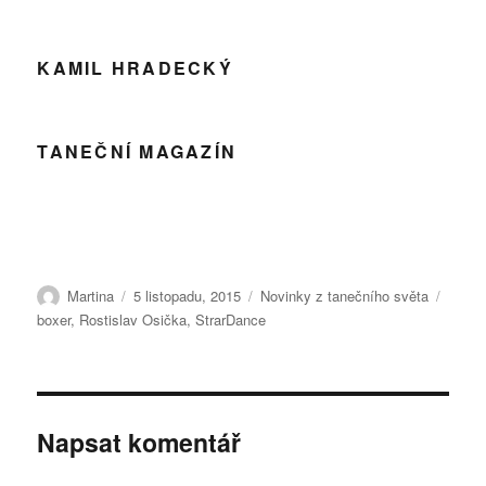
KAMIL HRADECKÝ
TANEČNÍ MAGAZÍN
Autor:
Publikováno:
Rubriky:
Štítky
Martina
5 listopadu, 2015
Novinky z tanečního světa
boxer
,
Rostislav Osička
,
StrarDance
Napsat komentář