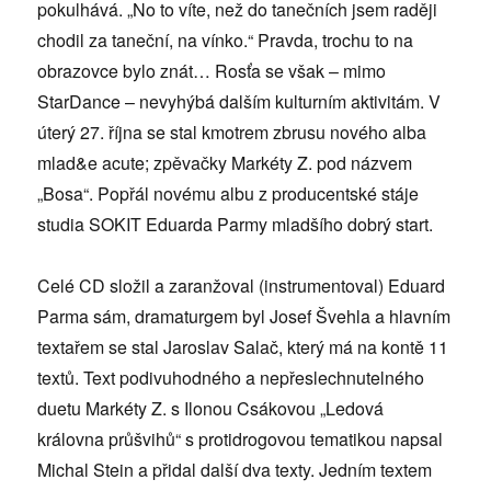
pokulhává. „No to víte, než do tanečních jsem raději
chodil za taneční, na vínko.“ Pravda, trochu to na
obrazovce bylo znát… Rosťa se však – mimo
StarDance – nevyhýbá dalším kulturním aktivitám. V
úterý 27. října se stal kmotrem zbrusu nového alba
mlad&e acute; zpěvačky Markéty Z. pod názvem
„Bosa“. Popřál novému albu z producentské stáje
studia SOKIT Eduarda Parmy mladšího dobrý start.
Celé CD složil a zaranžoval (instrumentoval) Eduard
Parma sám, dramaturgem byl Josef Švehla a hlavním
textařem se stal Jaroslav Salač, který má na kontě 11
textů. Text podivuhodného a nepřeslechnutelného
duetu Markéty Z. s Ilonou Csákovou „Ledová
královna průšvihů“ s protidrogovou tematikou napsal
Michal Stein a přidal další dva texty. Jedním textem