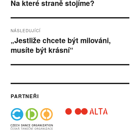
pro
Na které straně stojíme?
Předchozí
příspěvek:
příspěvek
NÁSLEDUJÍCÍ
„Jestliže chcete být milováni,
Následující
musíte být krásní“
příspěvek:
PARTNEŘI