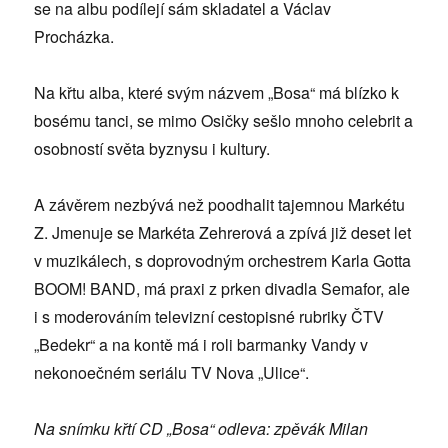
se na albu podílejí sám skladatel a Václav
Procházka.
Na křtu alba, které svým názvem „Bosa“ má blízko k
bosému tanci, se mimo Osičky sešlo mnoho celebrit a
osobností světa byznysu i kultury.
A závěrem nezbývá než poodhalit tajemnou Markétu
Z. Jmenuje se Markéta Zehrerová a zpívá již deset let
v muzikálech, s doprovodným orchestrem Karla Gotta
BOOM! BAND, má praxi z prken divadla Semafor, ale
i s moderováním televizní cestopisné rubriky ČTV
„Bedekr“ a na kontě má i roli barmanky Vandy v
nekonoečném seriálu TV Nova „Ulice“.
Na snímku křtí CD „Bosa“ odleva: zpěvák Milan