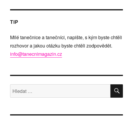
TIP
Milé tanečnice a tanečníci, napište, s kým byste chtěli
rozhovor a jakou otázku byste chtěli zodpovědět.
info@tanecnimagazin.cz
HLE
Hledat: