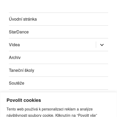
Úvodní stránka
StarDance
Zobrazit
Videa
podřazen
položky
Archiv
Taneční školy
Soutěže
Inzerce
Povolit cookies
Kontakty
Tento web používá k personalizaci reklam a analýze
návštěvnosti soubory cookie. Kliknutím na “Povolit vše”