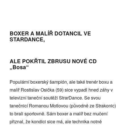
BOXER A MALÍŘ DOTANCIL VE
STARDANCE,
ALE POKŘTIL ZBRUSU NOVÉ CD
„Bosa“
Populární boxerský šampión, ale také trenér boxu a
malíř Rostislav Osička (59) sice vypadl hned záhy v
televizní taneční soutěži StrarDance. Se svou
tanečnicí Romanou Motlovou (původně ze Strakonic)
to brali sportovně. Sám boxer a malíř bez mučení
přiznal, že kondici sice má, ale technika notně